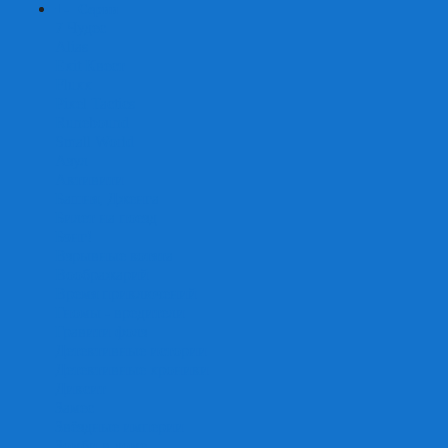
+
-
Серии
7 Чудес
Alias
Exit Квест
Fluxx
Pixel Tactics
Runebound
Small World
Азул
Активити
Башня, Дженга
Билет на поезд
Бэнг!
Взрывные котята
Воображарий
Время приключений
Гномы - вредители
Гравити фолз
Детективные истории
Детективные хроники
Диксит
Замес
Звёздные империи
Зомби в доме