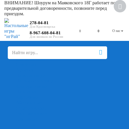
ВНИМАНИЕ! Шоурум на Маяковского 18Г работает по
Скидка
предварительной договоренности, позвоните перед
приездом.
278-04-81
О нас
0
0
8-967-608-04-81
+
-
Настольные игры
Для компании
Для вечеринки
Семейные
В дорогу
На ассоциации
На скорость реакции
Кооперативные
На логику
Карточные
Абстрактные
Стратегические
Экономические
Для одного
Дуэльные