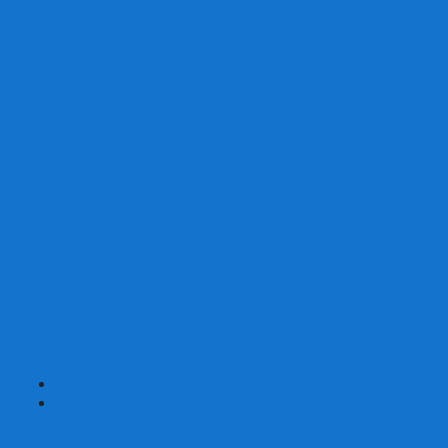
Со сценарием
С миниатюрами
С приложением
Игры-квесты
Книги-игры
Настольно-ролевые НРИ
Magic the Gathering
Для влюбленных
Застольные
Протекторы для игр
Игральные кости
Набор костей для НРИ
Аксессуары
Шашки
Домино
Русское Лото
Игра ГО
Маджонг
Подарочные сертификаты
УЦЕНКА
+
-
Шахматы
Шахматы недорогие
Шахматы резные