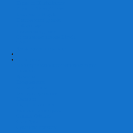
Карты от Ellusionist.com
Карты от Theory11.com
Классика от Bicycle
Классический дизайн
Наборы карт
Необычный дизайн
Специальные колоды Bicycle
ТАРО
Для фокусов и кардистри
+
-
Подарки
Метафорические ассоциативные карты
Блокноты
Браслеты
Ежедневники
Значки и пины
Конверты для денег
Планинги
Подарочные пакеты
Раскраски антистресс
Сквиши (Мялки)
Скетчбуки
Сувениры-приколы
Кружки