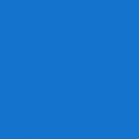
Игра престолов
Имаджинариум
Каркассон
Катамино
Квест Мастер
Кодовые имена
Колонизаторы
Кольт экспресс
Крокодил
Манчкин
Мафия
Мачи Коро
МЕМО
Монополия
Находка для шпиона
Ответь за 5 секунд
Пандемия
Покорение марса
Рик и Морти
Свинтус
Серп
Смертельные материалы
Соображарий