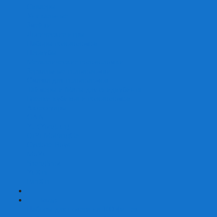
Скваеры
Уникальные
Змейки
Логические игры
Наборы головоломок
Неокубы
Металлические головоломки
Зеркальные головоломки
Смазка для головоломок
Таймеры и Маты для спидкубинга
Брелки кубиков и головоломок
Аксессуары
GAN
YJ (YongJun)
QiYi MoFangGe
Cyclone Boys
MoYu
ShengShou
YuXin
FanXin
+
-
Покер
Наборы для покера на 100 фишек