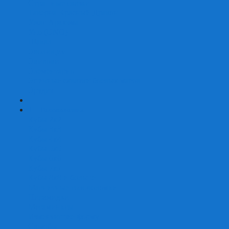
Страшные сказки
Таверна Красный Дракон
Ужас Аркхэма
Уно (UNO)
Шакал
Эволюция
Экивоки
Элементарно
Эпичные схватки боевых магов
Эрудит
+
-
Головоломки
Кубы 2х2
Кубы 3х3
Кубы 4x4
Кубы 5х5
Кубы 6х6
Кубы 7х7
Кубы 8х8 и больше
Магнитные головоломки
Пирамидки
Мегаминксы
Изменяющие форму
Скьюбы