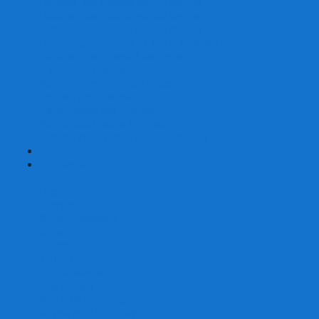
Наборы для покера на 200 фишек
Наборы для покера на 300 фишек
Наборы для покера на 500 фишек
Наборы для покера из 100% керамики
Наборы для покера Las Vegas
Сукно для покера
Карт-протекторы для покера
Фишки для покера
Аксессуары для покера
Кейсы для покера (пустые)
Собери свой набор для покера сам
+
-
Карты
Aviator
Bee
Bicycle
Bicycle Standard
Copag
Fournier
Tally-Ho
ГАФФ-карты
Для покера
Из 100% пластика
Карты от Art of Play