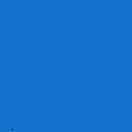
От 2 лет
От 3 лет
От 4 лет
От 5 лет
От 6 лет
От 7 лет
На внимание
Развивающие
На скорость реакции
На память
На развитие речи
Экономические
Логические
На ассоциации
Детские лото и домино
Ходилки-бродилки
Развивающие деревянные игры
Кубики историй
Наборы для опытов
Робототехника
Электронные конструкторы
Аквамозаика
Рисунки светом