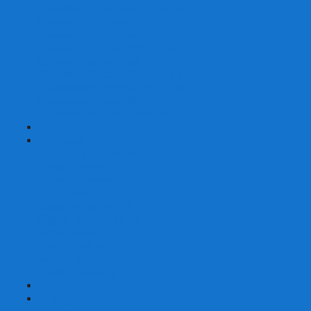
Шахматы турнирные Стаунтон
Шахматы из камня
Шахматы из металла
Шахматы из композитной смолы
Шахматы магнитные
Шахматы Шашки Нарды 3 в 1
Шахматные фигуры (без доски)
Шахматные доски (без фигур)
Шахматные ларцы (без фигур)
+
-
Нарды
Нарды с фотопечатью
Нарды резные
Нарды Армянские
Нарды кожаные
Нарды малые на 40
Нарды средние на 50
Нарды большие на 60
Фишки для нард
Зарики для нард
Сумки для нард
+
-
Детские игры