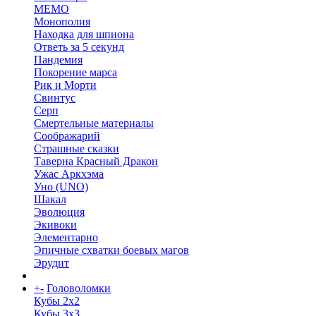
МЕМО
Монополия
Находка для шпиона
Ответь за 5 секунд
Пандемия
Покорение марса
Рик и Морти
Свинтус
Серп
Смертельные материалы
Соображарий
Страшные сказки
Таверна Красный Дракон
Ужас Аркхэма
Уно (UNO)
Шакал
Эволюция
Экивоки
Элементарно
Эпичные схватки боевых магов
Эрудит
+
-
Головоломки
Кубы 2х2
Кубы 3х3