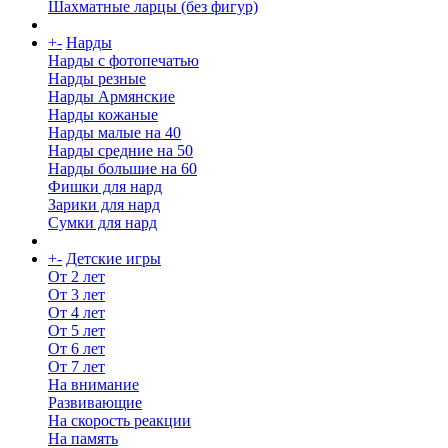
Шахматные ларцы (без фигур)
+
-
Нарды
Нарды с фотопечатью
Нарды резные
Нарды Армянские
Нарды кожаные
Нарды малые на 40
Нарды средние на 50
Нарды большие на 60
Фишки для нард
Зарики для нард
Сумки для нард
+
-
Детские игры
От 2 лет
От 3 лет
От 4 лет
От 5 лет
От 6 лет
От 7 лет
На внимание
Развивающие
На скорость реакции
На память