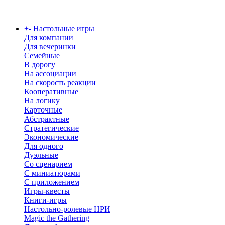
Каталог
+
-
Настольные игры
Для компании
Для вечеринки
Семейные
В дорогу
На ассоциации
На скорость реакции
Кооперативные
На логику
Карточные
Абстрактные
Стратегические
Экономические
Для одного
Дуэльные
Со сценарием
С миниатюрами
С приложением
Игры-квесты
Книги-игры
Настольно-ролевые НРИ
Magic the Gathering