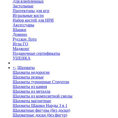
Для влюбленных
Застольные
Протекторы для игр
Игральные кости
Набор костей для НРИ
Аксессуары
Шашки
Домино
Русское Лото
Игра ГО
Маджонг
Подарочные сертификаты
УЦЕНКА
+
-
Шахматы
Шахматы недорогие
Шахматы резные
Шахматы турнирные Стаунтон
Шахматы из камня
Шахматы из металла
Шахматы из композитной смолы
Шахматы магнитные
Шахматы Шашки Нарды 3 в 1
Шахматные фигуры (без доски)
Шахматные доски (без фигур)