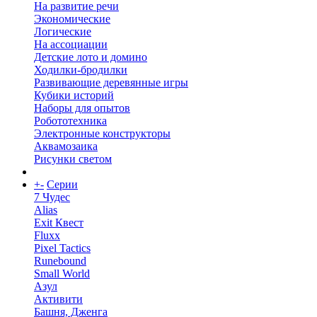
На развитие речи
Экономические
Логические
На ассоциации
Детские лото и домино
Ходилки-бродилки
Развивающие деревянные игры
Кубики историй
Наборы для опытов
Робототехника
Электронные конструкторы
Аквамозаика
Рисунки светом
+
-
Серии
7 Чудес
Alias
Exit Квест
Fluxx
Pixel Tactics
Runebound
Small World
Азул
Активити
Башня, Дженга