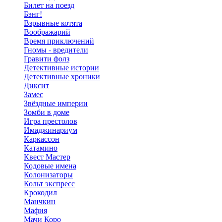
Билет на поезд
Бэнг!
Взрывные котята
Воображарий
Время приключений
Гномы - вредители
Гравити фолз
Детективные истории
Детективные хроники
Диксит
Замес
Звёздные империи
Зомби в доме
Игра престолов
Имаджинариум
Каркассон
Катамино
Квест Мастер
Кодовые имена
Колонизаторы
Кольт экспресс
Крокодил
Манчкин
Мафия
Мачи Коро