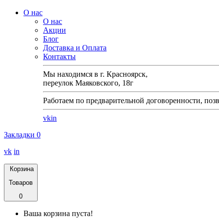
О нас
О нас
Акции
Блог
Доставка и Оплата
Контакты
Мы находимся в г. Красноярск,
переулок Маяковского, 18г
Работаем по предварительной договоренности, позв
vk
in
Закладки
0
vk
in
Корзина
Товаров
0
Ваша корзина пуста!