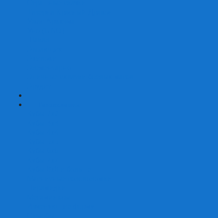
Страшные сказки
Таверна Красный Дракон
Ужас Аркхэма
Уно (UNO)
Шакал
Эволюция
Экивоки
Элементарно
Эпичные схватки боевых магов
Эрудит
+
-
Головоломки
Кубы 2х2
Кубы 3х3
Кубы 4x4
Кубы 5х5
Кубы 6х6
Кубы 7х7
Кубы 8х8 и больше
Магнитные головоломки
Пирамидки
Мегаминксы
Изменяющие форму
Скьюбы