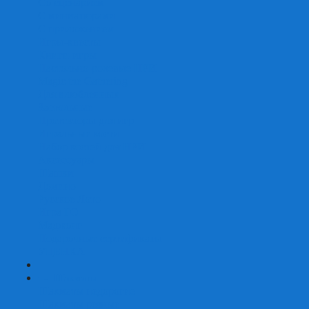
Со сценарием
С миниатюрами
С приложением
Игры-квесты
Книги-игры
Настольно-ролевые НРИ
Magic the Gathering
Для влюбленных
Застольные
Протекторы для игр
Игральные кости
Набор костей для НРИ
Аксессуары
Шашки
Домино
Русское Лото
Игра ГО
Маджонг
Подарочные сертификаты
УЦЕНКА
+
-
Шахматы
Шахматы недорогие
Шахматы резные