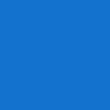
Игра престолов
Имаджинариум
Каркассон
Катамино
Квест Мастер
Кодовые имена
Колонизаторы
Кольт экспресс
Крокодил
Манчкин
Мафия
Мачи Коро
МЕМО
Монополия
Находка для шпиона
Ответь за 5 секунд
Пандемия
Покорение марса
Рик и Морти
Свинтус
Серп
Смертельные материалы
Соображарий