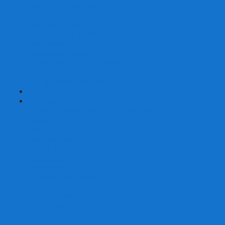
Карты от Ellusionist.com
Карты от Theory11.com
Классика от Bicycle
Классический дизайн
Наборы карт
Необычный дизайн
Специальные колоды Bicycle
ТАРО
Для фокусов и кардистри
+
-
Подарки
Метафорические ассоциативные карты
Блокноты
Браслеты
Ежедневники
Значки и пины
Конверты для денег
Планинги
Подарочные пакеты
Раскраски антистресс
Сквиши (Мялки)
Скетчбуки
Сувениры-приколы
Кружки