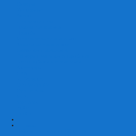
Скваеры
Уникальные
Змейки
Логические игры
Наборы головоломок
Неокубы
Металлические головоломки
Зеркальные головоломки
Смазка для головоломок
Таймеры и Маты для спидкубинга
Брелки кубиков и головоломок
Аксессуары
GAN
YJ (YongJun)
QiYi MoFangGe
Cyclone Boys
MoYu
ShengShou
YuXin
FanXin
+
-
Покер
Наборы для покера на 100 фишек