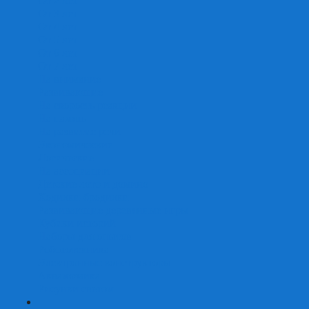
От 2 лет
От 3 лет
От 4 лет
От 5 лет
От 6 лет
От 7 лет
На внимание
Развивающие
На скорость реакции
На память
На развитие речи
Экономические
Логические
На ассоциации
Детские лото и домино
Ходилки-бродилки
Развивающие деревянные игры
Кубики историй
Наборы для опытов
Робототехника
Электронные конструкторы
Аквамозаика
Рисунки светом