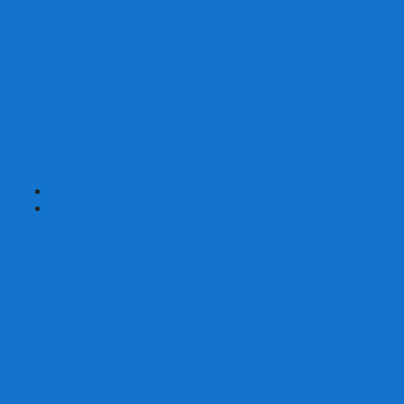
Наборы для покера на 200 фишек
Наборы для покера на 300 фишек
Наборы для покера на 500 фишек
Наборы для покера из 100% керамики
Наборы для покера Las Vegas
Сукно для покера
Карт-протекторы для покера
Фишки для покера
Аксессуары для покера
Кейсы для покера (пустые)
Собери свой набор для покера сам
+
-
Карты
Aviator
Bee
Bicycle
Bicycle Standard
Copag
Fournier
Tally-Ho
ГАФФ-карты
Для покера
Из 100% пластика
Карты от Art of Play