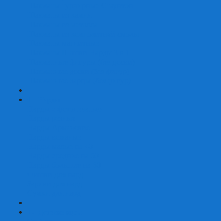
Шахматы турнирные Стаунтон
Шахматы из камня
Шахматы из металла
Шахматы из композитной смолы
Шахматы магнитные
Шахматы Шашки Нарды 3 в 1
Шахматные фигуры (без доски)
Шахматные доски (без фигур)
Шахматные ларцы (без фигур)
+
-
Нарды
Нарды с фотопечатью
Нарды резные
Нарды Армянские
Нарды кожаные
Нарды малые на 40
Нарды средние на 50
Нарды большие на 60
Фишки для нард
Зарики для нард
Сумки для нард
+
-
Детские игры