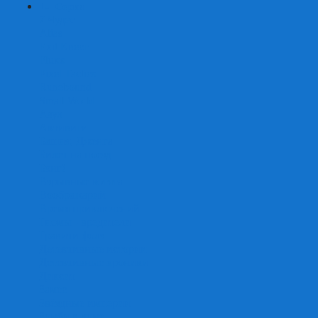
+
-
Серии
7 Чудес
Alias
Exit Квест
Fluxx
Pixel Tactics
Runebound
Small World
Азул
Активити
Башня, Дженга
Билет на поезд
Бэнг!
Взрывные котята
Воображарий
Время приключений
Гномы - вредители
Гравити фолз
Детективные истории
Детективные хроники
Диксит
Замес
Звёздные империи
Зомби в доме