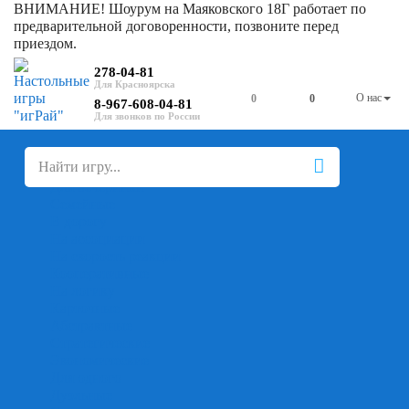
ВНИМАНИЕ! Шоурум на Маяковского 18Г работает по
предварительной договоренности, позвоните перед
приездом.
278-04-81
О нас
0
0
8-967-608-04-81
+
-
Настольные игры
Для компании
Для вечеринки
Семейные
В дорогу
На ассоциации
На скорость реакции
Кооперативные
На логику
Карточные
Абстрактные
Стратегические
Экономические
Для одного
Дуэльные