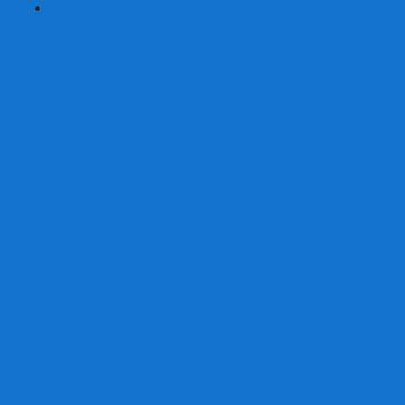
+
-
Серии
7 Чудес
Alias
Exit Квест
Fluxx
Pixel Tactics
Runebound
Small World
Азул
Активити
Башня, Дженга
Билет на поезд
Бэнг!
Взрывные котята
Воображарий
Время приключений
Гномы - вредители
Гравити фолз
Детективные истории
Детективные хроники
Диксит
Замес
Звёздные империи
Зомби в доме