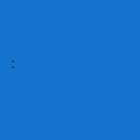
Страшные сказки
Таверна Красный Дракон
Ужас Аркхэма
Уно (UNO)
Шакал
Эволюция
Экивоки
Элементарно
Эпичные схватки боевых магов
Эрудит
+
-
Головоломки
Кубы 2х2
Кубы 3х3
Кубы 4x4
Кубы 5х5
Кубы 6х6
Кубы 7х7
Кубы 8х8 и больше
Магнитные головоломки
Пирамидки
Мегаминксы
Изменяющие форму
Скьюбы