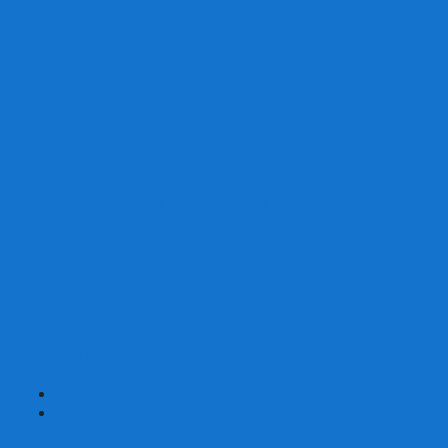
Скваеры
Уникальные
Змейки
Логические игры
Наборы головоломок
Неокубы
Металлические головоломки
Зеркальные головоломки
Смазка для головоломок
Таймеры и Маты для спидкубинга
Брелки кубиков и головоломок
Аксессуары
GAN
YJ (YongJun)
QiYi MoFangGe
Cyclone Boys
MoYu
ShengShou
YuXin
FanXin
+
-
Покер
Наборы для покера на 100 фишек