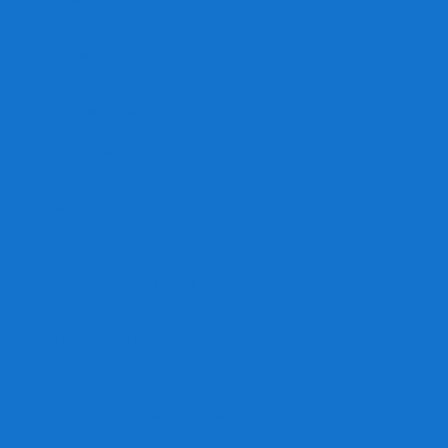
Игра престолов
Имаджинариум
Каркассон
Катамино
Квест Мастер
Кодовые имена
Колонизаторы
Кольт экспресс
Крокодил
Манчкин
Мафия
Мачи Коро
МЕМО
Монополия
Находка для шпиона
Ответь за 5 секунд
Пандемия
Покорение марса
Рик и Морти
Свинтус
Серп
Смертельные материалы
Соображарий