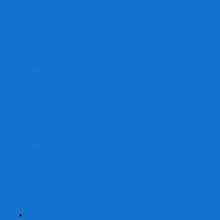
От 2 лет
От 3 лет
От 4 лет
От 5 лет
От 6 лет
От 7 лет
На внимание
Развивающие
На скорость реакции
На память
На развитие речи
Экономические
Логические
На ассоциации
Детские лото и домино
Ходилки-бродилки
Развивающие деревянные игры
Кубики историй
Наборы для опытов
Робототехника
Электронные конструкторы
Аквамозаика
Рисунки светом