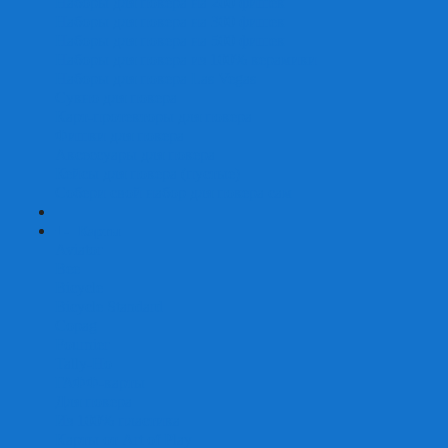
Наборы для покера на 200 фишек
Наборы для покера на 300 фишек
Наборы для покера на 500 фишек
Наборы для покера из 100% керамики
Наборы для покера Las Vegas
Сукно для покера
Карт-протекторы для покера
Фишки для покера
Аксессуары для покера
Кейсы для покера (пустые)
Собери свой набор для покера сам
+
-
Карты
Aviator
Bee
Bicycle
Bicycle Standard
Copag
Fournier
Tally-Ho
ГАФФ-карты
Для покера
Из 100% пластика
Карты от Art of Play