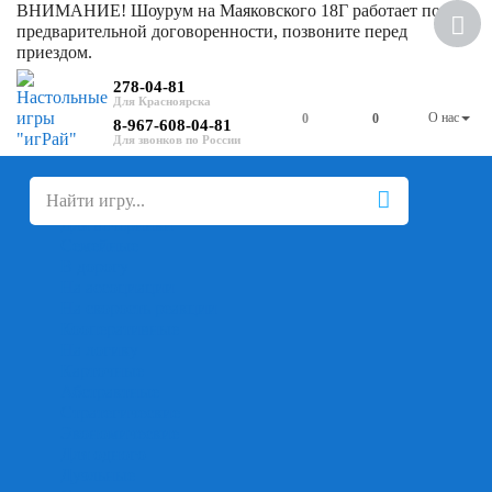
ВНИМАНИЕ! Шоурум на Маяковского 18Г работает по
предварительной договоренности, позвоните перед
приездом.
278-04-81
О нас
0
0
8-967-608-04-81
+
-
Настольные игры
Для компании
Для вечеринки
Семейные
В дорогу
На ассоциации
На скорость реакции
Кооперативные
На логику
Карточные
Абстрактные
Стратегические
Экономические
Для одного
Дуэльные