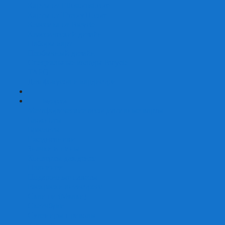
Карты от Ellusionist.com
Карты от Theory11.com
Классика от Bicycle
Классический дизайн
Наборы карт
Необычный дизайн
Специальные колоды Bicycle
ТАРО
Для фокусов и кардистри
+
-
Подарки
Метафорические ассоциативные карты
Блокноты
Браслеты
Ежедневники
Значки и пины
Конверты для денег
Планинги
Подарочные пакеты
Раскраски антистресс
Сквиши (Мялки)
Скетчбуки
Сувениры-приколы
Кружки