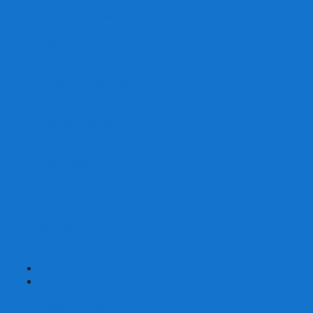
Со сценарием
С миниатюрами
С приложением
Игры-квесты
Книги-игры
Настольно-ролевые НРИ
Magic the Gathering
Для влюбленных
Застольные
Протекторы для игр
Игральные кости
Набор костей для НРИ
Аксессуары
Шашки
Домино
Русское Лото
Игра ГО
Маджонг
Подарочные сертификаты
УЦЕНКА
+
-
Шахматы
Шахматы недорогие
Шахматы резные