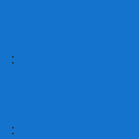
Шахматы турнирные Стаунтон
Шахматы из камня
Шахматы из металла
Шахматы из композитной смолы
Шахматы магнитные
Шахматы Шашки Нарды 3 в 1
Шахматные фигуры (без доски)
Шахматные доски (без фигур)
Шахматные ларцы (без фигур)
+
-
Нарды
Нарды с фотопечатью
Нарды резные
Нарды Армянские
Нарды кожаные
Нарды малые на 40
Нарды средние на 50
Нарды большие на 60
Фишки для нард
Зарики для нард
Сумки для нард
+
-
Детские игры