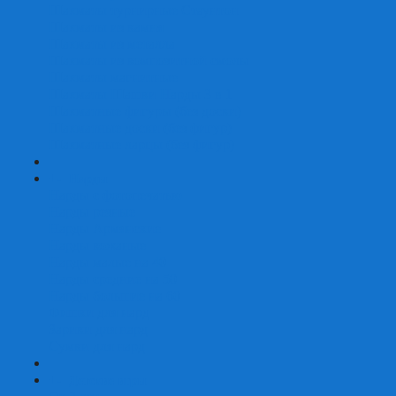
Шахматы турнирные Стаунтон
Шахматы из камня
Шахматы из металла
Шахматы из композитной смолы
Шахматы магнитные
Шахматы Шашки Нарды 3 в 1
Шахматные фигуры (без доски)
Шахматные доски (без фигур)
Шахматные ларцы (без фигур)
+
-
Нарды
Нарды с фотопечатью
Нарды резные
Нарды Армянские
Нарды кожаные
Нарды малые на 40
Нарды средние на 50
Нарды большие на 60
Фишки для нард
Зарики для нард
Сумки для нард
+
-
Детские игры