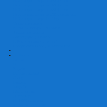
Наборы для покера на 200 фишек
Наборы для покера на 300 фишек
Наборы для покера на 500 фишек
Наборы для покера из 100% керамики
Наборы для покера Las Vegas
Сукно для покера
Карт-протекторы для покера
Фишки для покера
Аксессуары для покера
Кейсы для покера (пустые)
Собери свой набор для покера сам
+
-
Карты
Aviator
Bee
Bicycle
Bicycle Standard
Copag
Fournier
Tally-Ho
ГАФФ-карты
Для покера
Из 100% пластика
Карты от Art of Play