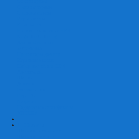
Со сценарием
С миниатюрами
С приложением
Игры-квесты
Книги-игры
Настольно-ролевые НРИ
Magic the Gathering
Для влюбленных
Застольные
Протекторы для игр
Игральные кости
Набор костей для НРИ
Аксессуары
Шашки
Домино
Русское Лото
Игра ГО
Маджонг
Подарочные сертификаты
УЦЕНКА
+
-
Шахматы
Шахматы недорогие
Шахматы резные