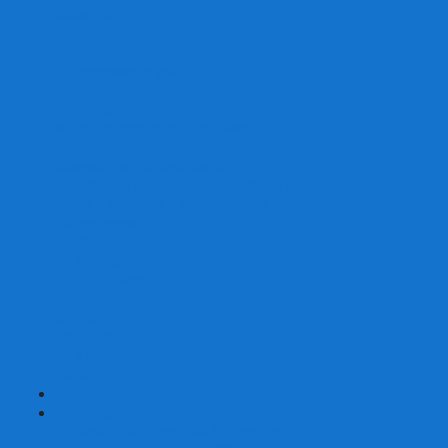
Скваеры
Уникальные
Змейки
Логические игры
Наборы головоломок
Неокубы
Металлические головоломки
Зеркальные головоломки
Смазка для головоломок
Таймеры и Маты для спидкубинга
Брелки кубиков и головоломок
Аксессуары
GAN
YJ (YongJun)
QiYi MoFangGe
Cyclone Boys
MoYu
ShengShou
YuXin
FanXin
+
-
Покер
Наборы для покера на 100 фишек