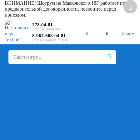
ВНИМАНИЕ! Шоурум на Маяковского 18Г работает по
предварительной договоренности, позвоните перед
приездом.
278-04-81
О нас
0
0
8-967-608-04-81
+
-
Настольные игры
Для компании
Для вечеринки
Семейные
В дорогу
На ассоциации
На скорость реакции
Кооперативные
На логику
Карточные
Абстрактные
Стратегические
Экономические
Для одного
Дуэльные