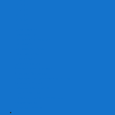
От 2 лет
От 3 лет
От 4 лет
От 5 лет
От 6 лет
От 7 лет
На внимание
Развивающие
На скорость реакции
На память
На развитие речи
Экономические
Логические
На ассоциации
Детские лото и домино
Ходилки-бродилки
Развивающие деревянные игры
Кубики историй
Наборы для опытов
Робототехника
Электронные конструкторы
Аквамозаика
Рисунки светом