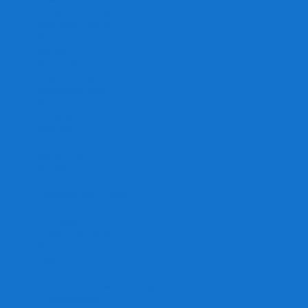
Игра престолов
Имаджинариум
Каркассон
Катамино
Квест Мастер
Кодовые имена
Колонизаторы
Кольт экспресс
Крокодил
Манчкин
Мафия
Мачи Коро
МЕМО
Монополия
Находка для шпиона
Ответь за 5 секунд
Пандемия
Покорение марса
Рик и Морти
Свинтус
Серп
Смертельные материалы
Соображарий