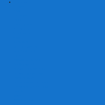
+
-
Серии
7 Чудес
Alias
Exit Квест
Fluxx
Pixel Tactics
Runebound
Small World
Азул
Активити
Башня, Дженга
Билет на поезд
Бэнг!
Взрывные котята
Воображарий
Время приключений
Гномы - вредители
Гравити фолз
Детективные истории
Детективные хроники
Диксит
Замес
Звёздные империи
Зомби в доме