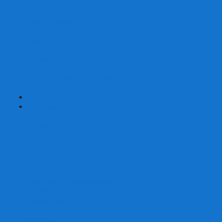
Страшные сказки
Таверна Красный Дракон
Ужас Аркхэма
Уно (UNO)
Шакал
Эволюция
Экивоки
Элементарно
Эпичные схватки боевых магов
Эрудит
+
-
Головоломки
Кубы 2х2
Кубы 3х3
Кубы 4x4
Кубы 5х5
Кубы 6х6
Кубы 7х7
Кубы 8х8 и больше
Магнитные головоломки
Пирамидки
Мегаминксы
Изменяющие форму
Скьюбы