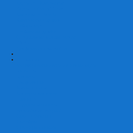
Карты от Ellusionist.com
Карты от Theory11.com
Классика от Bicycle
Классический дизайн
Наборы карт
Необычный дизайн
Специальные колоды Bicycle
ТАРО
Для фокусов и кардистри
+
-
Подарки
Метафорические ассоциативные карты
Блокноты
Браслеты
Ежедневники
Значки и пины
Конверты для денег
Планинги
Подарочные пакеты
Раскраски антистресс
Сквиши (Мялки)
Скетчбуки
Сувениры-приколы
Кружки