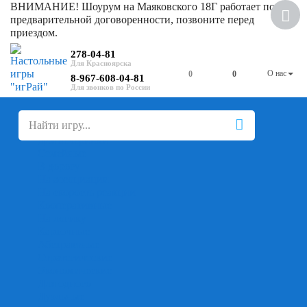
ВНИМАНИЕ! Шоурум на Маяковского 18Г работает по
предварительной договоренности, позвоните перед
приездом.
278-04-81
О нас
0
0
8-967-608-04-81
+
-
Настольные игры
Для компании
Для вечеринки
Семейные
В дорогу
На ассоциации
На скорость реакции
Кооперативные
На логику
Карточные
Абстрактные
Стратегические
Экономические
Для одного
Дуэльные