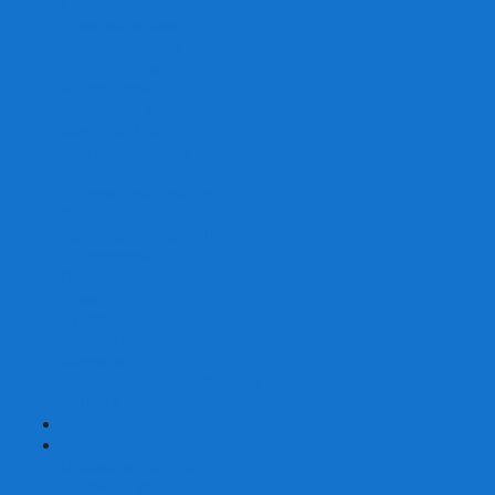
Со сценарием
С миниатюрами
С приложением
Игры-квесты
Книги-игры
Настольно-ролевые НРИ
Magic the Gathering
Для влюбленных
Застольные
Протекторы для игр
Игральные кости
Набор костей для НРИ
Аксессуары
Шашки
Домино
Русское Лото
Игра ГО
Маджонг
Подарочные сертификаты
УЦЕНКА
+
-
Шахматы
Шахматы недорогие
Шахматы резные