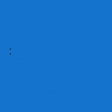
Страшные сказки
Таверна Красный Дракон
Ужас Аркхэма
Уно (UNO)
Шакал
Эволюция
Экивоки
Элементарно
Эпичные схватки боевых магов
Эрудит
+
-
Головоломки
Кубы 2х2
Кубы 3х3
Кубы 4x4
Кубы 5х5
Кубы 6х6
Кубы 7х7
Кубы 8х8 и больше
Магнитные головоломки
Пирамидки
Мегаминксы
Изменяющие форму
Скьюбы