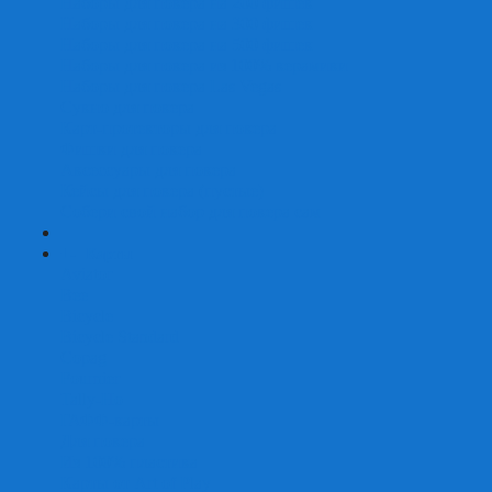
Наборы для покера на 200 фишек
Наборы для покера на 300 фишек
Наборы для покера на 500 фишек
Наборы для покера из 100% керамики
Наборы для покера Las Vegas
Сукно для покера
Карт-протекторы для покера
Фишки для покера
Аксессуары для покера
Кейсы для покера (пустые)
Собери свой набор для покера сам
+
-
Карты
Aviator
Bee
Bicycle
Bicycle Standard
Copag
Fournier
Tally-Ho
ГАФФ-карты
Для покера
Из 100% пластика
Карты от Art of Play