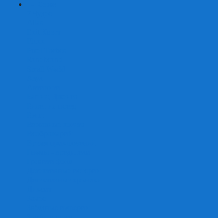
+
-
Серии
7 Чудес
Alias
Exit Квест
Fluxx
Pixel Tactics
Runebound
Small World
Азул
Активити
Башня, Дженга
Билет на поезд
Бэнг!
Взрывные котята
Воображарий
Время приключений
Гномы - вредители
Гравити фолз
Детективные истории
Детективные хроники
Диксит
Замес
Звёздные империи
Зомби в доме