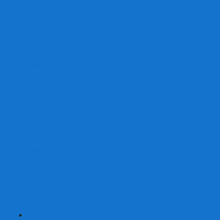
От 2 лет
От 3 лет
От 4 лет
От 5 лет
От 6 лет
От 7 лет
На внимание
Развивающие
На скорость реакции
На память
На развитие речи
Экономические
Логические
На ассоциации
Детские лото и домино
Ходилки-бродилки
Развивающие деревянные игры
Кубики историй
Наборы для опытов
Робототехника
Электронные конструкторы
Аквамозаика
Рисунки светом