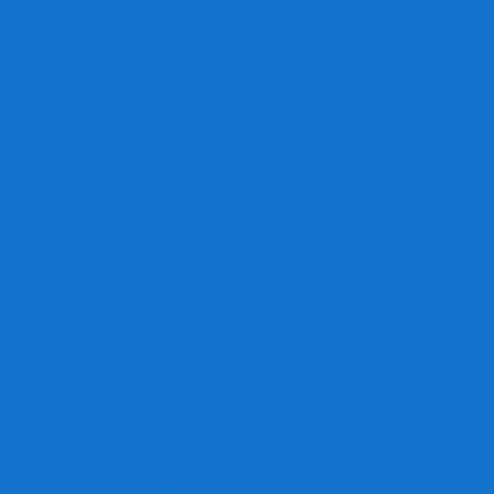
Игра престолов
Имаджинариум
Каркассон
Катамино
Квест Мастер
Кодовые имена
Колонизаторы
Кольт экспресс
Крокодил
Манчкин
Мафия
Мачи Коро
МЕМО
Монополия
Находка для шпиона
Ответь за 5 секунд
Пандемия
Покорение марса
Рик и Морти
Свинтус
Серп
Смертельные материалы
Соображарий