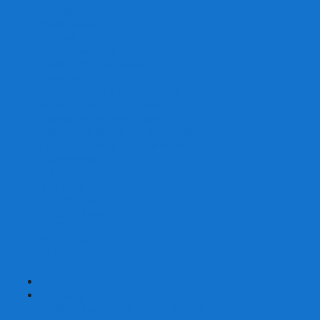
Скваеры
Уникальные
Змейки
Логические игры
Наборы головоломок
Неокубы
Металлические головоломки
Зеркальные головоломки
Смазка для головоломок
Таймеры и Маты для спидкубинга
Брелки кубиков и головоломок
Аксессуары
GAN
YJ (YongJun)
QiYi MoFangGe
Cyclone Boys
MoYu
ShengShou
YuXin
FanXin
+
-
Покер
Наборы для покера на 100 фишек