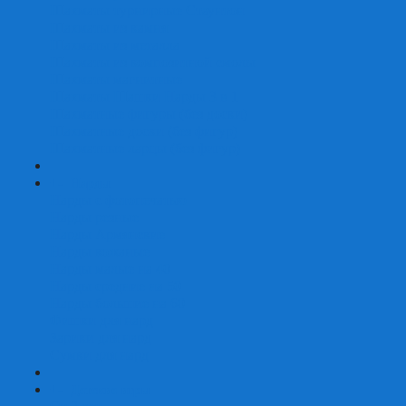
Шахматы турнирные Стаунтон
Шахматы из камня
Шахматы из металла
Шахматы из композитной смолы
Шахматы магнитные
Шахматы Шашки Нарды 3 в 1
Шахматные фигуры (без доски)
Шахматные доски (без фигур)
Шахматные ларцы (без фигур)
+
-
Нарды
Нарды с фотопечатью
Нарды резные
Нарды Армянские
Нарды кожаные
Нарды малые на 40
Нарды средние на 50
Нарды большие на 60
Фишки для нард
Зарики для нард
Сумки для нард
+
-
Детские игры