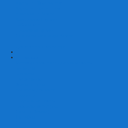
Карты от Ellusionist.com
Карты от Theory11.com
Классика от Bicycle
Классический дизайн
Наборы карт
Необычный дизайн
Специальные колоды Bicycle
ТАРО
Для фокусов и кардистри
+
-
Подарки
Метафорические ассоциативные карты
Блокноты
Браслеты
Ежедневники
Значки и пины
Конверты для денег
Планинги
Подарочные пакеты
Раскраски антистресс
Сквиши (Мялки)
Скетчбуки
Сувениры-приколы
Кружки