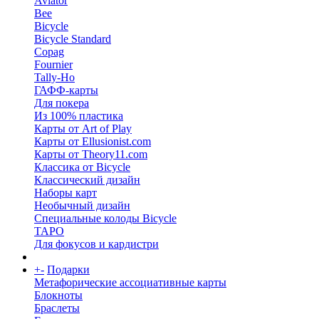
Aviator
Bee
Bicycle
Bicycle Standard
Copag
Fournier
Tally-Ho
ГАФФ-карты
Для покера
Из 100% пластика
Карты от Art of Play
Карты от Ellusionist.com
Карты от Theory11.com
Классика от Bicycle
Классический дизайн
Наборы карт
Необычный дизайн
Специальные колоды Bicycle
ТАРО
Для фокусов и кардистри
+
-
Подарки
Метафорические ассоциативные карты
Блокноты
Браслеты