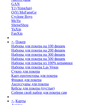
GAN
YJ (YongJun)
QiYi MoFangGe
Cyclone Boys
MoYu
ShengShou
YuXin
FanXin
+
-
Покер
Наборы для покера на 100 фишек
Наборы для покера на 200 фишек
Наборы для покера на 300 фишек
Наборы для покера на 500 фишек
Наборы для покера из 100% керамики
Наборы для покера Las Vegas
Сукно для покера
Карт-протекторы для покера
Фишки для покера
Аксессуары для покера
Кейсы для покера (пустые)
Собери свой набор для покера сам
+
-
Карты