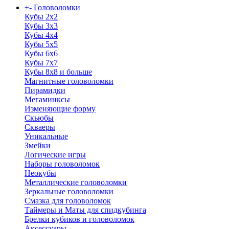
+
-
Головоломки
Кубы 2х2
Кубы 3х3
Кубы 4x4
Кубы 5х5
Кубы 6х6
Кубы 7х7
Кубы 8х8 и больше
Магнитные головоломки
Пирамидки
Мегаминксы
Изменяющие форму
Скьюбы
Скваеры
Уникальные
Змейки
Логические игры
Наборы головоломок
Неокубы
Металлические головоломки
Зеркальные головоломки
Смазка для головоломок
Таймеры и Маты для спидкубинга
Брелки кубиков и головоломок
Аксессуары