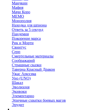
Манчкин
Мафия
Мачи Коро
МЕМО
Монополия
Находка для шпиона
Ответь за 5 секунд
Пандемия
Покорение марса
Рик и Морти
Свинтус
Серп
Смертельные материалы
Соображарий
Страшные сказки
Таверна Красный Дракон
Ужас Аркхэма
Уно (UNO)
Шакал
Эволюция
Экивоки
Элементарно
Эпичные схватки боевых магов
Эрудит