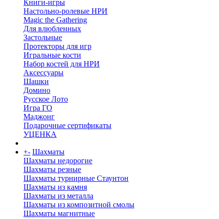
Книги-игры
Настольно-ролевые НРИ
Magic the Gathering
Для влюбленных
Застольные
Протекторы для игр
Игральные кости
Набор костей для НРИ
Аксессуары
Шашки
Домино
Русское Лото
Игра ГО
Маджонг
Подарочные сертификаты
УЦЕНКА
+
-
Шахматы
Шахматы недорогие
Шахматы резные
Шахматы турнирные Стаунтон
Шахматы из камня
Шахматы из металла
Шахматы из композитной смолы
Шахматы магнитные