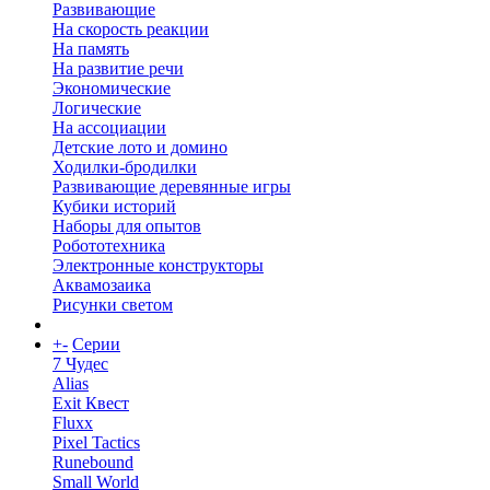
Развивающие
На скорость реакции
На память
На развитие речи
Экономические
Логические
На ассоциации
Детские лото и домино
Ходилки-бродилки
Развивающие деревянные игры
Кубики историй
Наборы для опытов
Робототехника
Электронные конструкторы
Аквамозаика
Рисунки светом
+
-
Серии
7 Чудес
Alias
Exit Квест
Fluxx
Pixel Tactics
Runebound
Small World