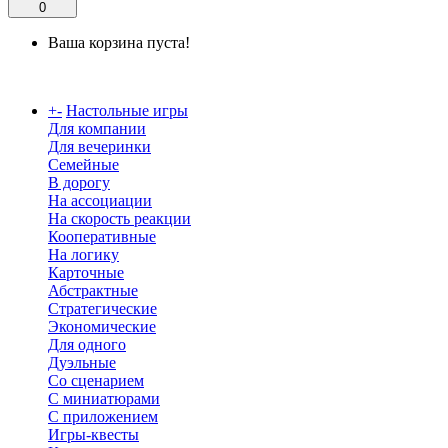
0
Ваша корзина пуста!
Каталог
+
-
Настольные игры
Для компании
Для вечеринки
Семейные
В дорогу
На ассоциации
На скорость реакции
Кооперативные
На логику
Карточные
Абстрактные
Стратегические
Экономические
Для одного
Дуэльные
Со сценарием
С миниатюрами
С приложением
Игры-квесты