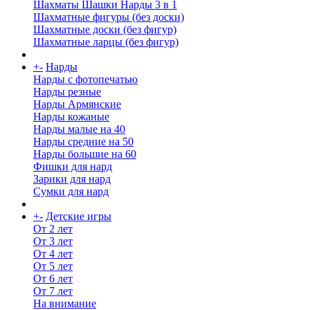
Шахматы Шашки Нарды 3 в 1
Шахматные фигуры (без доски)
Шахматные доски (без фигур)
Шахматные ларцы (без фигур)
+
-
Нарды
Нарды с фотопечатью
Нарды резные
Нарды Армянские
Нарды кожаные
Нарды малые на 40
Нарды средние на 50
Нарды большие на 60
Фишки для нард
Зарики для нард
Сумки для нард
+
-
Детские игры
От 2 лет
От 3 лет
От 4 лет
От 5 лет
От 6 лет
От 7 лет
На внимание