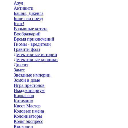
Азул
Активити
Башня, Дженга
Билет на поезд
Бэнг!
Взрывные котята
Воображарий
Время приключений
Гномы - вредители
Гравити фолз
Детективные истории
Детективные хроники
Диксит
Замес
Звёздные империи
Зомби в доме
Игра престолов
Имаджинариум
Каркассон
Катамино
Квест Мастер
Кодовые имена
Колонизаторы
Кольт экспресс
Крокодил