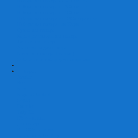
Наборы для покера на 200 фишек
Наборы для покера на 300 фишек
Наборы для покера на 500 фишек
Наборы для покера из 100% керамики
Наборы для покера Las Vegas
Сукно для покера
Карт-протекторы для покера
Фишки для покера
Аксессуары для покера
Кейсы для покера (пустые)
Собери свой набор для покера сам
+
-
Карты
Aviator
Bee
Bicycle
Bicycle Standard
Copag
Fournier
Tally-Ho
ГАФФ-карты
Для покера
Из 100% пластика
Карты от Art of Play