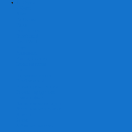
+
-
Серии
7 Чудес
Alias
Exit Квест
Fluxx
Pixel Tactics
Runebound
Small World
Азул
Активити
Башня, Дженга
Билет на поезд
Бэнг!
Взрывные котята
Воображарий
Время приключений
Гномы - вредители
Гравити фолз
Детективные истории
Детективные хроники
Диксит
Замес
Звёздные империи
Зомби в доме