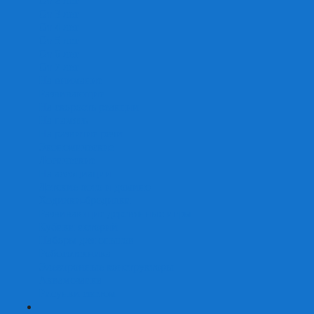
От 2 лет
От 3 лет
От 4 лет
От 5 лет
От 6 лет
От 7 лет
На внимание
Развивающие
На скорость реакции
На память
На развитие речи
Экономические
Логические
На ассоциации
Детские лото и домино
Ходилки-бродилки
Развивающие деревянные игры
Кубики историй
Наборы для опытов
Робототехника
Электронные конструкторы
Аквамозаика
Рисунки светом