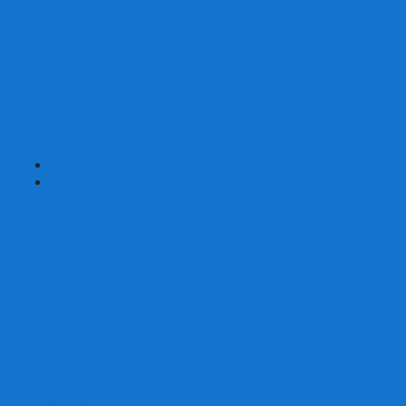
Карты от Ellusionist.com
Карты от Theory11.com
Классика от Bicycle
Классический дизайн
Наборы карт
Необычный дизайн
Специальные колоды Bicycle
ТАРО
Для фокусов и кардистри
+
-
Подарки
Метафорические ассоциативные карты
Блокноты
Браслеты
Ежедневники
Значки и пины
Конверты для денег
Планинги
Подарочные пакеты
Раскраски антистресс
Сквиши (Мялки)
Скетчбуки
Сувениры-приколы
Кружки