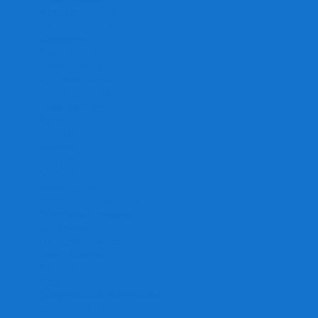
Игра престолов
Имаджинариум
Каркассон
Катамино
Квест Мастер
Кодовые имена
Колонизаторы
Кольт экспресс
Крокодил
Манчкин
Мафия
Мачи Коро
МЕМО
Монополия
Находка для шпиона
Ответь за 5 секунд
Пандемия
Покорение марса
Рик и Морти
Свинтус
Серп
Смертельные материалы
Соображарий