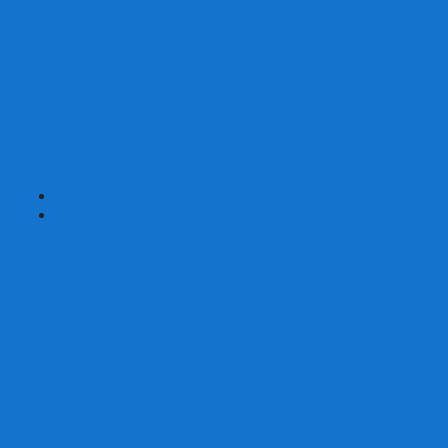
Страшные сказки
Таверна Красный Дракон
Ужас Аркхэма
Уно (UNO)
Шакал
Эволюция
Экивоки
Элементарно
Эпичные схватки боевых магов
Эрудит
+
-
Головоломки
Кубы 2х2
Кубы 3х3
Кубы 4x4
Кубы 5х5
Кубы 6х6
Кубы 7х7
Кубы 8х8 и больше
Магнитные головоломки
Пирамидки
Мегаминксы
Изменяющие форму
Скьюбы