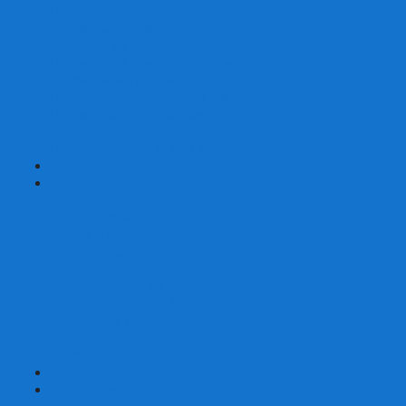
Шахматы турнирные Стаунтон
Шахматы из камня
Шахматы из металла
Шахматы из композитной смолы
Шахматы магнитные
Шахматы Шашки Нарды 3 в 1
Шахматные фигуры (без доски)
Шахматные доски (без фигур)
Шахматные ларцы (без фигур)
+
-
Нарды
Нарды с фотопечатью
Нарды резные
Нарды Армянские
Нарды кожаные
Нарды малые на 40
Нарды средние на 50
Нарды большие на 60
Фишки для нард
Зарики для нард
Сумки для нард
+
-
Детские игры