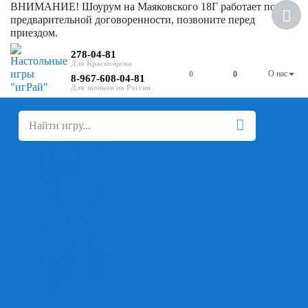
ВНИМАНИЕ! Шоурум на Маяковского 18Г работает по
предварительной договоренности, позвоните перед
приездом.
278-04-81
О нас
0
0
8-967-608-04-81
+
-
Настольные игры
Для компании
Для вечеринки
Семейные
В дорогу
На ассоциации
На скорость реакции
Кооперативные
На логику
Карточные
Абстрактные
Стратегические
Экономические
Для одного
Дуэльные