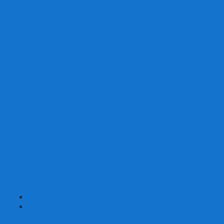
Скваеры
Уникальные
Змейки
Логические игры
Наборы головоломок
Неокубы
Металлические головоломки
Зеркальные головоломки
Смазка для головоломок
Таймеры и Маты для спидкубинга
Брелки кубиков и головоломок
Аксессуары
GAN
YJ (YongJun)
QiYi MoFangGe
Cyclone Boys
MoYu
ShengShou
YuXin
FanXin
+
-
Покер
Наборы для покера на 100 фишек