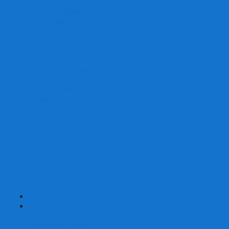
Со сценарием
С миниатюрами
С приложением
Игры-квесты
Книги-игры
Настольно-ролевые НРИ
Magic the Gathering
Для влюбленных
Застольные
Протекторы для игр
Игральные кости
Набор костей для НРИ
Аксессуары
Шашки
Домино
Русское Лото
Игра ГО
Маджонг
Подарочные сертификаты
УЦЕНКА
+
-
Шахматы
Шахматы недорогие
Шахматы резные