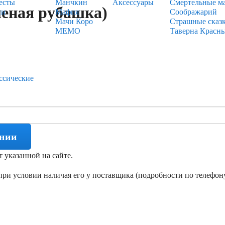
есты
Манчкин
Аксессуары
Смертельные м
леная рубашка)
ии
Мафия
Соображарий
Мачи Коро
Страшные сказ
МЕМО
Таверна Красн
ссические
ении
т указанной на сайте.
ри условии наличая его у поставщика (подробности по телефону