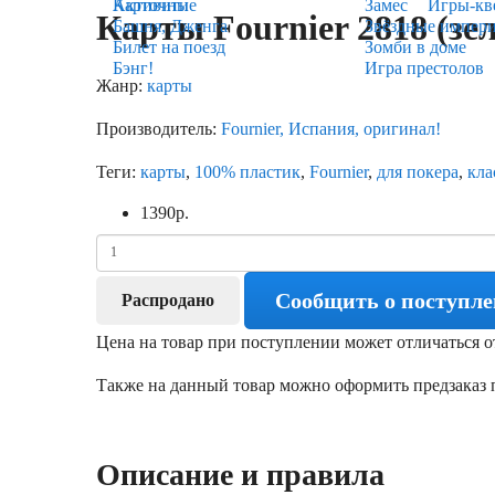
Карточные
Активити
Замес
Игры-кв
Карты Fournier 2818 (зе
Башня, Дженга
Звёздные импер
Билет на поезд
Зомби в доме
Бэнг!
Игра престолов
Жанр:
карты
Производитель:
Fournier, Испания, оригинал!
Теги:
карты
,
100% пластик
,
Fournier
,
для покера
,
кла
1390
р.
Сообщить о поступл
Распродано
Цена на товар при поступлении может отличаться о
Также на данный товар можно оформить предзаказ п
Описание и правила