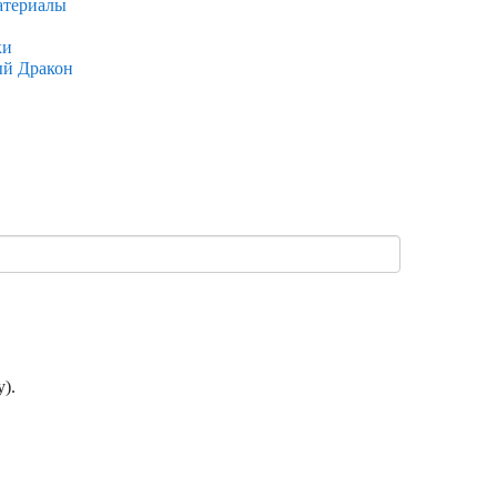
атериалы
ки
ый Дракон
).