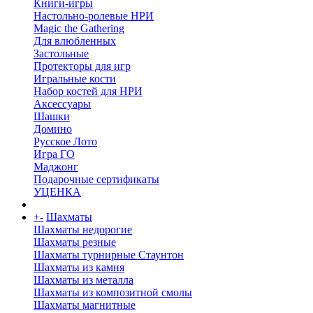
Книги-игры
Настольно-ролевые НРИ
Magic the Gathering
Для влюбленных
Застольные
Протекторы для игр
Игральные кости
Набор костей для НРИ
Аксессуары
Шашки
Домино
Русское Лото
Игра ГО
Маджонг
Подарочные сертификаты
УЦЕНКА
+
-
Шахматы
Шахматы недорогие
Шахматы резные
Шахматы турнирные Стаунтон
Шахматы из камня
Шахматы из металла
Шахматы из композитной смолы
Шахматы магнитные