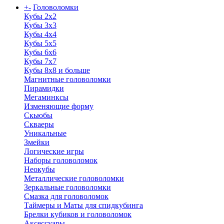
+
-
Головоломки
Кубы 2х2
Кубы 3х3
Кубы 4x4
Кубы 5х5
Кубы 6х6
Кубы 7х7
Кубы 8х8 и больше
Магнитные головоломки
Пирамидки
Мегаминксы
Изменяющие форму
Скьюбы
Скваеры
Уникальные
Змейки
Логические игры
Наборы головоломок
Неокубы
Металлические головоломки
Зеркальные головоломки
Смазка для головоломок
Таймеры и Маты для спидкубинга
Брелки кубиков и головоломок
Аксессуары