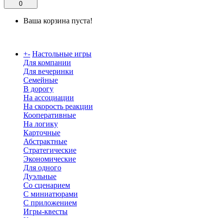
0
Ваша корзина пуста!
Каталог
+
-
Настольные игры
Для компании
Для вечеринки
Семейные
В дорогу
На ассоциации
На скорость реакции
Кооперативные
На логику
Карточные
Абстрактные
Стратегические
Экономические
Для одного
Дуэльные
Со сценарием
С миниатюрами
С приложением
Игры-квесты