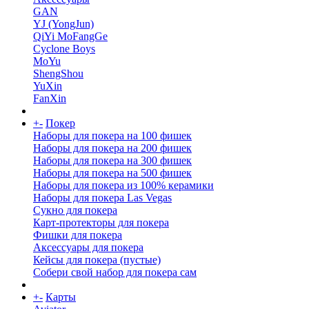
GAN
YJ (YongJun)
QiYi MoFangGe
Cyclone Boys
MoYu
ShengShou
YuXin
FanXin
+
-
Покер
Наборы для покера на 100 фишек
Наборы для покера на 200 фишек
Наборы для покера на 300 фишек
Наборы для покера на 500 фишек
Наборы для покера из 100% керамики
Наборы для покера Las Vegas
Сукно для покера
Карт-протекторы для покера
Фишки для покера
Аксессуары для покера
Кейсы для покера (пустые)
Собери свой набор для покера сам
+
-
Карты