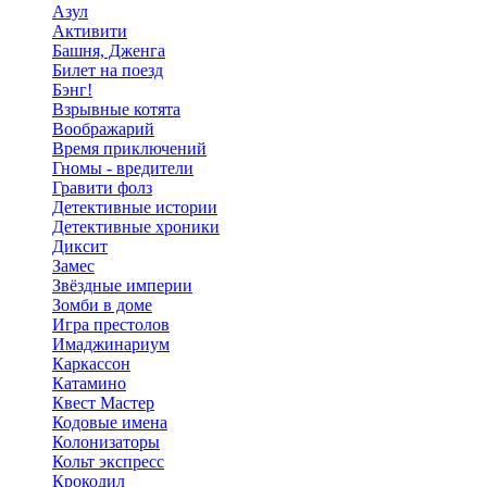
Азул
Активити
Башня, Дженга
Билет на поезд
Бэнг!
Взрывные котята
Воображарий
Время приключений
Гномы - вредители
Гравити фолз
Детективные истории
Детективные хроники
Диксит
Замес
Звёздные империи
Зомби в доме
Игра престолов
Имаджинариум
Каркассон
Катамино
Квест Мастер
Кодовые имена
Колонизаторы
Кольт экспресс
Крокодил