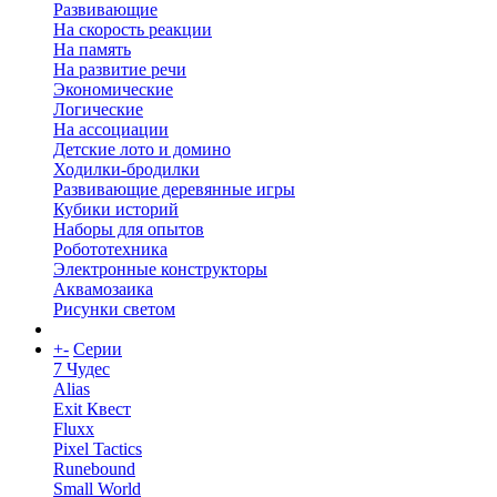
Развивающие
На скорость реакции
На память
На развитие речи
Экономические
Логические
На ассоциации
Детские лото и домино
Ходилки-бродилки
Развивающие деревянные игры
Кубики историй
Наборы для опытов
Робототехника
Электронные конструкторы
Аквамозаика
Рисунки светом
+
-
Серии
7 Чудес
Alias
Exit Квест
Fluxx
Pixel Tactics
Runebound
Small World