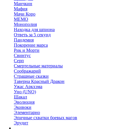
Манчкин
Мафия
Мачи Коро
МЕМО
Монополия
Находка для шпиона
Ответь за 5 секунд
Пандемия
Покорение марса
Рик и Морти
Свинтус
Серп
Смертельные материалы
Соображарий
Страшные сказки
Таверна Красный Дракон
Ужас Аркхэма
Уно (UNO)
Шакал
Эволюция
Экивоки
Элементарно
Эпичные схватки боевых магов
Эрудит