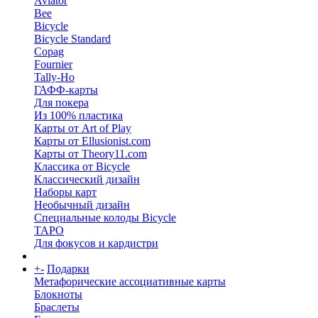
Aviator
Bee
Bicycle
Bicycle Standard
Copag
Fournier
Tally-Ho
ГАФФ-карты
Для покера
Из 100% пластика
Карты от Art of Play
Карты от Ellusionist.com
Карты от Theory11.com
Классика от Bicycle
Классический дизайн
Наборы карт
Необычный дизайн
Специальные колоды Bicycle
ТАРО
Для фокусов и кардистри
+
-
Подарки
Метафорические ассоциативные карты
Блокноты
Браслеты