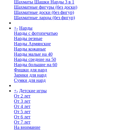
Шахматы Шашки Нарды 3 в 1
Шахматные фигуры (без доски)
Шахматные доски (без фигур)
Шахматные ларцы (без фигур)
+
-
Нарды
Нарды с фотопечатью
Нарды резные
Нарды Армянские
Нарды кожаные
Нарды малые на 40
Нарды средние на 50
Нарды большие на 60
Фишки для нард
Зарики для нард
Сумки для нард
+
-
Детские игры
От 2 лет
От 3 лет
От 4 лет
От 5 лет
От 6 лет
От 7 лет
На внимание