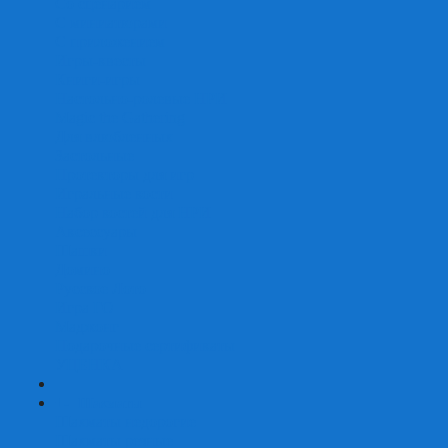
Со сценарием
С миниатюрами
С приложением
Игры-квесты
Книги-игры
Настольно-ролевые НРИ
Magic the Gathering
Для влюбленных
Застольные
Протекторы для игр
Игральные кости
Набор костей для НРИ
Аксессуары
Шашки
Домино
Русское Лото
Игра ГО
Маджонг
Подарочные сертификаты
УЦЕНКА
+
-
Шахматы
Шахматы недорогие
Шахматы резные