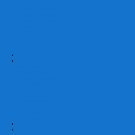
Шахматы турнирные Стаунтон
Шахматы из камня
Шахматы из металла
Шахматы из композитной смолы
Шахматы магнитные
Шахматы Шашки Нарды 3 в 1
Шахматные фигуры (без доски)
Шахматные доски (без фигур)
Шахматные ларцы (без фигур)
+
-
Нарды
Нарды с фотопечатью
Нарды резные
Нарды Армянские
Нарды кожаные
Нарды малые на 40
Нарды средние на 50
Нарды большие на 60
Фишки для нард
Зарики для нард
Сумки для нард
+
-
Детские игры