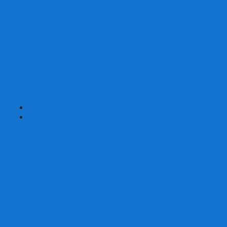
Наборы для покера на 200 фишек
Наборы для покера на 300 фишек
Наборы для покера на 500 фишек
Наборы для покера из 100% керамики
Наборы для покера Las Vegas
Сукно для покера
Карт-протекторы для покера
Фишки для покера
Аксессуары для покера
Кейсы для покера (пустые)
Собери свой набор для покера сам
+
-
Карты
Aviator
Bee
Bicycle
Bicycle Standard
Copag
Fournier
Tally-Ho
ГАФФ-карты
Для покера
Из 100% пластика
Карты от Art of Play