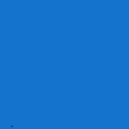
От 2 лет
От 3 лет
От 4 лет
От 5 лет
От 6 лет
От 7 лет
На внимание
Развивающие
На скорость реакции
На память
На развитие речи
Экономические
Логические
На ассоциации
Детские лото и домино
Ходилки-бродилки
Развивающие деревянные игры
Кубики историй
Наборы для опытов
Робототехника
Электронные конструкторы
Аквамозаика
Рисунки светом