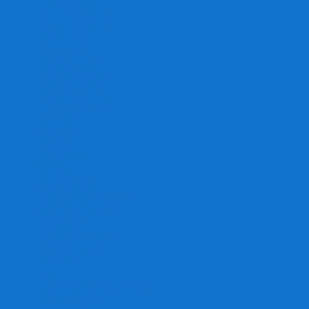
Игра престолов
Имаджинариум
Каркассон
Катамино
Квест Мастер
Кодовые имена
Колонизаторы
Кольт экспресс
Крокодил
Манчкин
Мафия
Мачи Коро
МЕМО
Монополия
Находка для шпиона
Ответь за 5 секунд
Пандемия
Покорение марса
Рик и Морти
Свинтус
Серп
Смертельные материалы
Соображарий