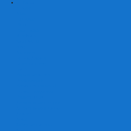
+
-
Серии
7 Чудес
Alias
Exit Квест
Fluxx
Pixel Tactics
Runebound
Small World
Азул
Активити
Башня, Дженга
Билет на поезд
Бэнг!
Взрывные котята
Воображарий
Время приключений
Гномы - вредители
Гравити фолз
Детективные истории
Детективные хроники
Диксит
Замес
Звёздные империи
Зомби в доме