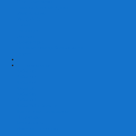
Страшные сказки
Таверна Красный Дракон
Ужас Аркхэма
Уно (UNO)
Шакал
Эволюция
Экивоки
Элементарно
Эпичные схватки боевых магов
Эрудит
+
-
Головоломки
Кубы 2х2
Кубы 3х3
Кубы 4x4
Кубы 5х5
Кубы 6х6
Кубы 7х7
Кубы 8х8 и больше
Магнитные головоломки
Пирамидки
Мегаминксы
Изменяющие форму
Скьюбы