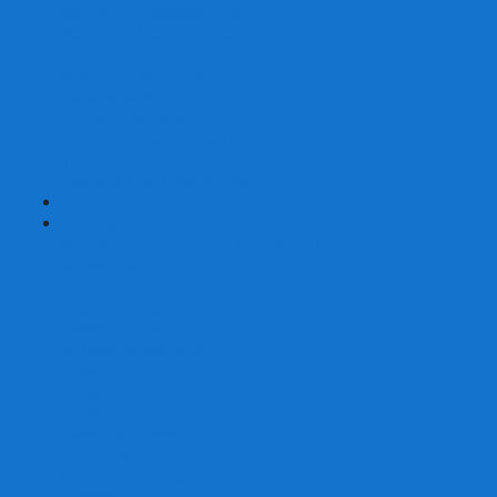
Карты от Ellusionist.com
Карты от Theory11.com
Классика от Bicycle
Классический дизайн
Наборы карт
Необычный дизайн
Специальные колоды Bicycle
ТАРО
Для фокусов и кардистри
+
-
Подарки
Метафорические ассоциативные карты
Блокноты
Браслеты
Ежедневники
Значки и пины
Конверты для денег
Планинги
Подарочные пакеты
Раскраски антистресс
Сквиши (Мялки)
Скетчбуки
Сувениры-приколы
Кружки