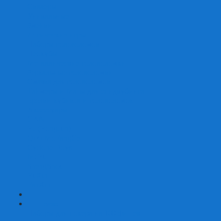
Скваеры
Уникальные
Змейки
Логические игры
Наборы головоломок
Неокубы
Металлические головоломки
Зеркальные головоломки
Смазка для головоломок
Таймеры и Маты для спидкубинга
Брелки кубиков и головоломок
Аксессуары
GAN
YJ (YongJun)
QiYi MoFangGe
Cyclone Boys
MoYu
ShengShou
YuXin
FanXin
+
-
Покер
Наборы для покера на 100 фишек