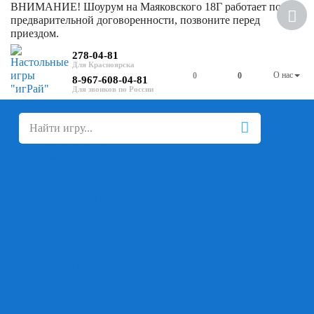
ВНИМАНИЕ! Шоурум на Маяковского 18Г работает по
предварительной договоренности, позвоните перед
приездом.
278-04-81
О нас
0
0
8-967-608-04-81
+
-
Настольные игры
Для компании
Для вечеринки
Семейные
В дорогу
На ассоциации
На скорость реакции
Кооперативные
На логику
Карточные
Абстрактные
Стратегические
Экономические
Для одного
Дуэльные