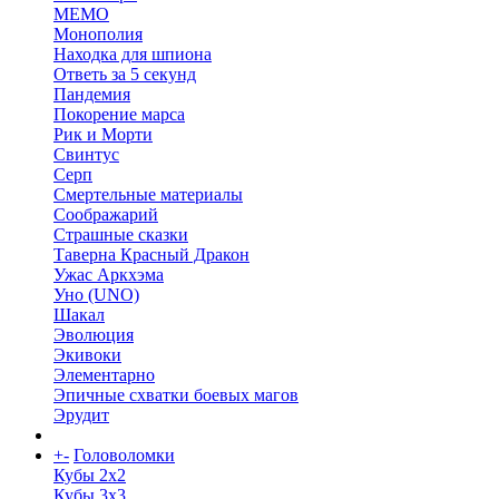
МЕМО
Монополия
Находка для шпиона
Ответь за 5 секунд
Пандемия
Покорение марса
Рик и Морти
Свинтус
Серп
Смертельные материалы
Соображарий
Страшные сказки
Таверна Красный Дракон
Ужас Аркхэма
Уно (UNO)
Шакал
Эволюция
Экивоки
Элементарно
Эпичные схватки боевых магов
Эрудит
+
-
Головоломки
Кубы 2х2
Кубы 3х3