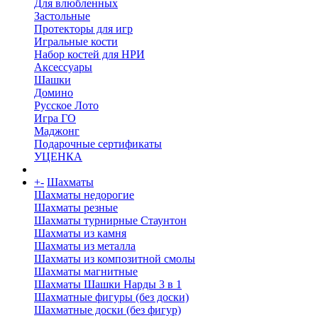
Для влюбленных
Застольные
Протекторы для игр
Игральные кости
Набор костей для НРИ
Аксессуары
Шашки
Домино
Русское Лото
Игра ГО
Маджонг
Подарочные сертификаты
УЦЕНКА
+
-
Шахматы
Шахматы недорогие
Шахматы резные
Шахматы турнирные Стаунтон
Шахматы из камня
Шахматы из металла
Шахматы из композитной смолы
Шахматы магнитные
Шахматы Шашки Нарды 3 в 1
Шахматные фигуры (без доски)
Шахматные доски (без фигур)