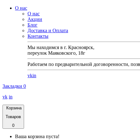
О нас
О нас
Акции
Блог
Доставка и Оплата
Контакты
Мы находимся в г. Красноярск,
переулок Маяковского, 18г
Работаем по предварительной договоренности, позв
vk
in
Закладки
0
vk
in
Корзина
Товаров
0
Ваша корзина пуста!