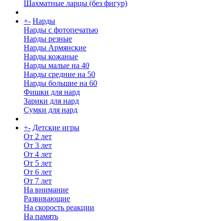
Шахматные ларцы (без фигур)
+
-
Нарды
Нарды с фотопечатью
Нарды резные
Нарды Армянские
Нарды кожаные
Нарды малые на 40
Нарды средние на 50
Нарды большие на 60
Фишки для нард
Зарики для нард
Сумки для нард
+
-
Детские игры
От 2 лет
От 3 лет
От 4 лет
От 5 лет
От 6 лет
От 7 лет
На внимание
Развивающие
На скорость реакции
На память