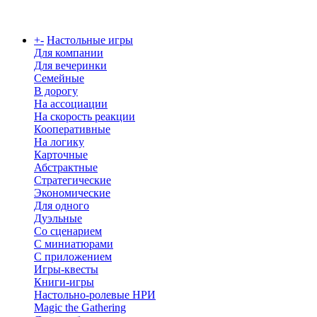
Каталог
+
-
Настольные игры
Для компании
Для вечеринки
Семейные
В дорогу
На ассоциации
На скорость реакции
Кооперативные
На логику
Карточные
Абстрактные
Стратегические
Экономические
Для одного
Дуэльные
Со сценарием
С миниатюрами
С приложением
Игры-квесты
Книги-игры
Настольно-ролевые НРИ
Magic the Gathering