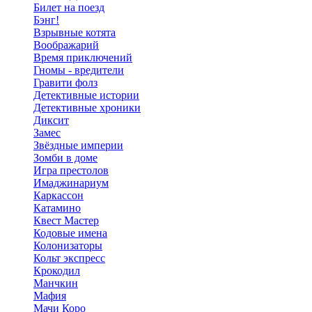
Билет на поезд
Бэнг!
Взрывные котята
Воображарий
Время приключений
Гномы - вредители
Гравити фолз
Детективные истории
Детективные хроники
Диксит
Замес
Звёздные империи
Зомби в доме
Игра престолов
Имаджинариум
Каркассон
Катамино
Квест Мастер
Кодовые имена
Колонизаторы
Кольт экспресс
Крокодил
Манчкин
Мафия
Мачи Коро