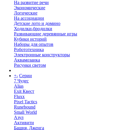
На развитие речи
Экономические
Логические
На ассоциации
Детские лото и домино
Ходилки-бродилки
Развивающие деревянные игры
Кубики историй
Наборы для опытов
Робототехника
Электронные конструкторы
Аквамозаика
Рисунки светом
+
-
Серии
7 Чудес
Alias
Exit Квест
Fluxx
Pixel Tactics
Runebound
Small World
Азул
Активити
Башня, Дженга