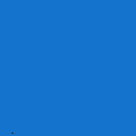
От 2 лет
От 3 лет
От 4 лет
От 5 лет
От 6 лет
От 7 лет
На внимание
Развивающие
На скорость реакции
На память
На развитие речи
Экономические
Логические
На ассоциации
Детские лото и домино
Ходилки-бродилки
Развивающие деревянные игры
Кубики историй
Наборы для опытов
Робототехника
Электронные конструкторы
Аквамозаика
Рисунки светом