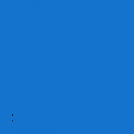
Со сценарием
С миниатюрами
С приложением
Игры-квесты
Книги-игры
Настольно-ролевые НРИ
Magic the Gathering
Для влюбленных
Застольные
Протекторы для игр
Игральные кости
Набор костей для НРИ
Аксессуары
Шашки
Домино
Русское Лото
Игра ГО
Маджонг
Подарочные сертификаты
УЦЕНКА
+
-
Шахматы
Шахматы недорогие
Шахматы резные