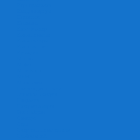
Игра престолов
Имаджинариум
Каркассон
Катамино
Квест Мастер
Кодовые имена
Колонизаторы
Кольт экспресс
Крокодил
Манчкин
Мафия
Мачи Коро
МЕМО
Монополия
Находка для шпиона
Ответь за 5 секунд
Пандемия
Покорение марса
Рик и Морти
Свинтус
Серп
Смертельные материалы
Соображарий