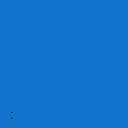
Скваеры
Уникальные
Змейки
Логические игры
Наборы головоломок
Неокубы
Металлические головоломки
Зеркальные головоломки
Смазка для головоломок
Таймеры и Маты для спидкубинга
Брелки кубиков и головоломок
Аксессуары
GAN
YJ (YongJun)
QiYi MoFangGe
Cyclone Boys
MoYu
ShengShou
YuXin
FanXin
+
-
Покер
Наборы для покера на 100 фишек