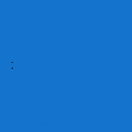
Наборы для покера на 200 фишек
Наборы для покера на 300 фишек
Наборы для покера на 500 фишек
Наборы для покера из 100% керамики
Наборы для покера Las Vegas
Сукно для покера
Карт-протекторы для покера
Фишки для покера
Аксессуары для покера
Кейсы для покера (пустые)
Собери свой набор для покера сам
+
-
Карты
Aviator
Bee
Bicycle
Bicycle Standard
Copag
Fournier
Tally-Ho
ГАФФ-карты
Для покера
Из 100% пластика
Карты от Art of Play