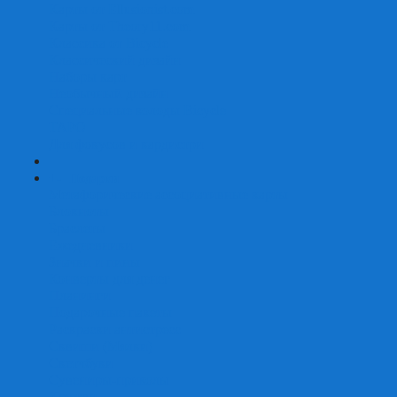
Карты от Ellusionist.com
Карты от Theory11.com
Классика от Bicycle
Классический дизайн
Наборы карт
Необычный дизайн
Специальные колоды Bicycle
ТАРО
Для фокусов и кардистри
+
-
Подарки
Метафорические ассоциативные карты
Блокноты
Браслеты
Ежедневники
Значки и пины
Конверты для денег
Планинги
Подарочные пакеты
Раскраски антистресс
Сквиши (Мялки)
Скетчбуки
Сувениры-приколы
Кружки