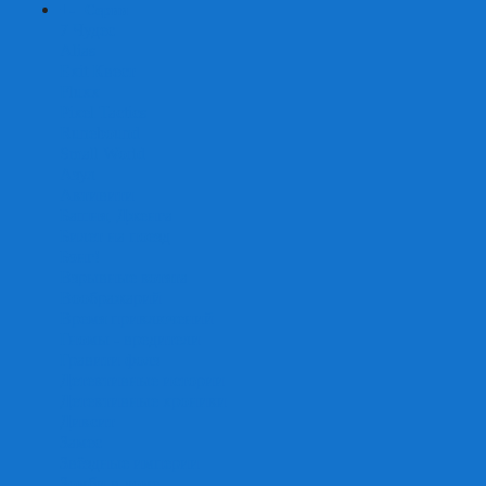
+
-
Серии
7 Чудес
Alias
Exit Квест
Fluxx
Pixel Tactics
Runebound
Small World
Азул
Активити
Башня, Дженга
Билет на поезд
Бэнг!
Взрывные котята
Воображарий
Время приключений
Гномы - вредители
Гравити фолз
Детективные истории
Детективные хроники
Диксит
Замес
Звёздные империи
Зомби в доме