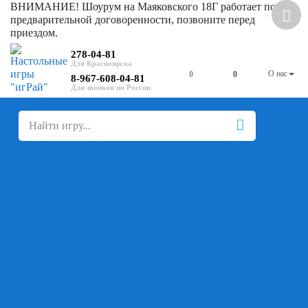
ВНИМАНИЕ! Шоурум на Маяковского 18Г работает по
предварительной договоренности, позвоните перед
приездом.
278-04-81
О нас
0
0
8-967-608-04-81
+
-
Настольные игры
Для компании
Для вечеринки
Семейные
В дорогу
На ассоциации
На скорость реакции
Кооперативные
На логику
Карточные
Абстрактные
Стратегические
Экономические
Для одного
Дуэльные