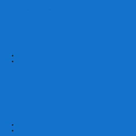
Шахматы турнирные Стаунтон
Шахматы из камня
Шахматы из металла
Шахматы из композитной смолы
Шахматы магнитные
Шахматы Шашки Нарды 3 в 1
Шахматные фигуры (без доски)
Шахматные доски (без фигур)
Шахматные ларцы (без фигур)
+
-
Нарды
Нарды с фотопечатью
Нарды резные
Нарды Армянские
Нарды кожаные
Нарды малые на 40
Нарды средние на 50
Нарды большие на 60
Фишки для нард
Зарики для нард
Сумки для нард
+
-
Детские игры