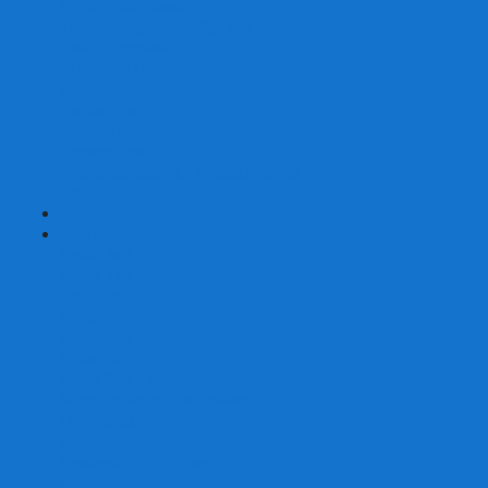
Страшные сказки
Таверна Красный Дракон
Ужас Аркхэма
Уно (UNO)
Шакал
Эволюция
Экивоки
Элементарно
Эпичные схватки боевых магов
Эрудит
+
-
Головоломки
Кубы 2х2
Кубы 3х3
Кубы 4x4
Кубы 5х5
Кубы 6х6
Кубы 7х7
Кубы 8х8 и больше
Магнитные головоломки
Пирамидки
Мегаминксы
Изменяющие форму
Скьюбы