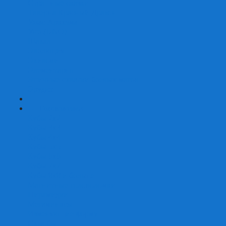
Страшные сказки
Таверна Красный Дракон
Ужас Аркхэма
Уно (UNO)
Шакал
Эволюция
Экивоки
Элементарно
Эпичные схватки боевых магов
Эрудит
+
-
Головоломки
Кубы 2х2
Кубы 3х3
Кубы 4x4
Кубы 5х5
Кубы 6х6
Кубы 7х7
Кубы 8х8 и больше
Магнитные головоломки
Пирамидки
Мегаминксы
Изменяющие форму
Скьюбы