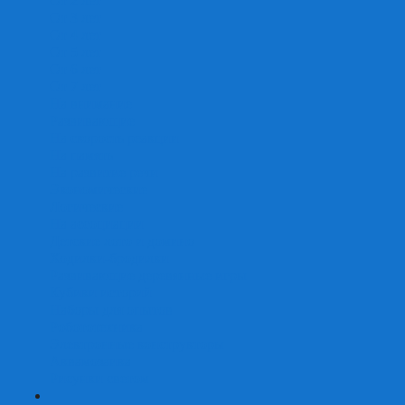
От 2 лет
От 3 лет
От 4 лет
От 5 лет
От 6 лет
От 7 лет
На внимание
Развивающие
На скорость реакции
На память
На развитие речи
Экономические
Логические
На ассоциации
Детские лото и домино
Ходилки-бродилки
Развивающие деревянные игры
Кубики историй
Наборы для опытов
Робототехника
Электронные конструкторы
Аквамозаика
Рисунки светом