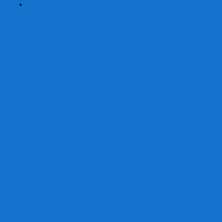
+
-
Серии
7 Чудес
Alias
Exit Квест
Fluxx
Pixel Tactics
Runebound
Small World
Азул
Активити
Башня, Дженга
Билет на поезд
Бэнг!
Взрывные котята
Воображарий
Время приключений
Гномы - вредители
Гравити фолз
Детективные истории
Детективные хроники
Диксит
Замес
Звёздные империи
Зомби в доме