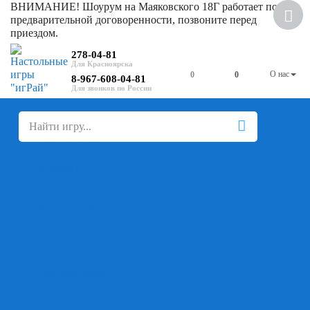
ВНИМАНИЕ! Шоурум на Маяковского 18Г работает по
Скидка
предварительной договоренности, позвоните перед
приездом.
278-04-81
О нас
0
0
8-967-608-04-81
+
-
Настольные игры
Для компании
Для вечеринки
Семейные
В дорогу
На ассоциации
На скорость реакции
Кооперативные
На логику
Карточные
Абстрактные
Стратегические
Экономические
Для одного
Дуэльные