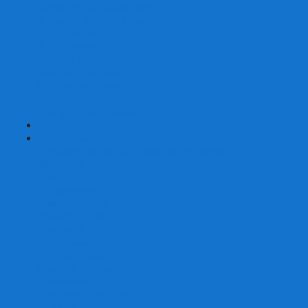
Карты от Ellusionist.com
Карты от Theory11.com
Классика от Bicycle
Классический дизайн
Наборы карт
Необычный дизайн
Специальные колоды Bicycle
ТАРО
Для фокусов и кардистри
+
-
Подарки
Метафорические ассоциативные карты
Блокноты
Браслеты
Ежедневники
Значки и пины
Конверты для денег
Планинги
Подарочные пакеты
Раскраски антистресс
Сквиши (Мялки)
Скетчбуки
Сувениры-приколы
Кружки