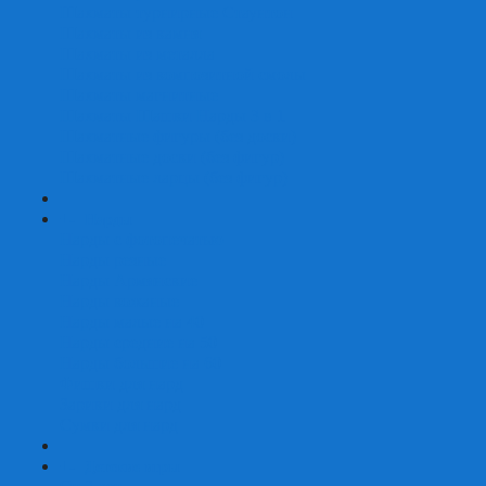
Шахматы турнирные Стаунтон
Шахматы из камня
Шахматы из металла
Шахматы из композитной смолы
Шахматы магнитные
Шахматы Шашки Нарды 3 в 1
Шахматные фигуры (без доски)
Шахматные доски (без фигур)
Шахматные ларцы (без фигур)
+
-
Нарды
Нарды с фотопечатью
Нарды резные
Нарды Армянские
Нарды кожаные
Нарды малые на 40
Нарды средние на 50
Нарды большие на 60
Фишки для нард
Зарики для нард
Сумки для нард
+
-
Детские игры