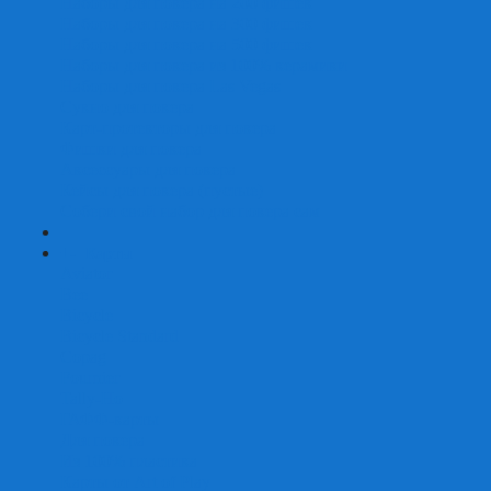
Наборы для покера на 200 фишек
Наборы для покера на 300 фишек
Наборы для покера на 500 фишек
Наборы для покера из 100% керамики
Наборы для покера Las Vegas
Сукно для покера
Карт-протекторы для покера
Фишки для покера
Аксессуары для покера
Кейсы для покера (пустые)
Собери свой набор для покера сам
+
-
Карты
Aviator
Bee
Bicycle
Bicycle Standard
Copag
Fournier
Tally-Ho
ГАФФ-карты
Для покера
Из 100% пластика
Карты от Art of Play