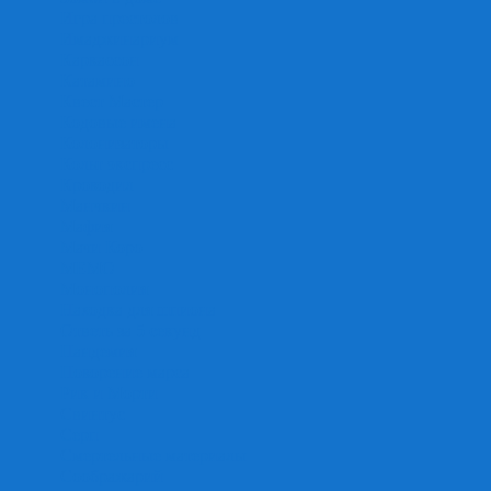
Игра престолов
Имаджинариум
Каркассон
Катамино
Квест Мастер
Кодовые имена
Колонизаторы
Кольт экспресс
Крокодил
Манчкин
Мафия
Мачи Коро
МЕМО
Монополия
Находка для шпиона
Ответь за 5 секунд
Пандемия
Покорение марса
Рик и Морти
Свинтус
Серп
Смертельные материалы
Соображарий