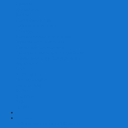
Скваеры
Уникальные
Змейки
Логические игры
Наборы головоломок
Неокубы
Металлические головоломки
Зеркальные головоломки
Смазка для головоломок
Таймеры и Маты для спидкубинга
Брелки кубиков и головоломок
Аксессуары
GAN
YJ (YongJun)
QiYi MoFangGe
Cyclone Boys
MoYu
ShengShou
YuXin
FanXin
+
-
Покер
Наборы для покера на 100 фишек