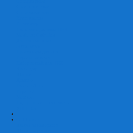
Со сценарием
С миниатюрами
С приложением
Игры-квесты
Книги-игры
Настольно-ролевые НРИ
Magic the Gathering
Для влюбленных
Застольные
Протекторы для игр
Игральные кости
Набор костей для НРИ
Аксессуары
Шашки
Домино
Русское Лото
Игра ГО
Маджонг
Подарочные сертификаты
УЦЕНКА
+
-
Шахматы
Шахматы недорогие
Шахматы резные