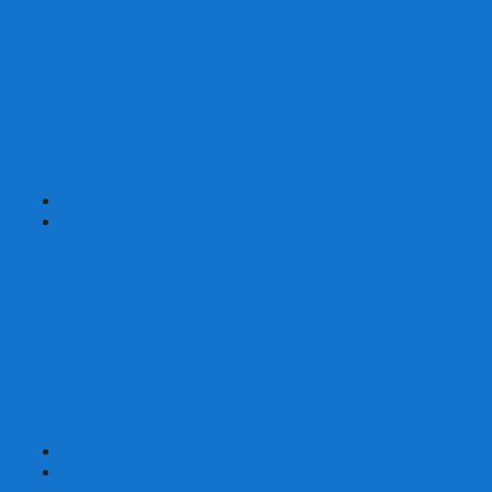
Шахматы турнирные Стаунтон
Шахматы из камня
Шахматы из металла
Шахматы из композитной смолы
Шахматы магнитные
Шахматы Шашки Нарды 3 в 1
Шахматные фигуры (без доски)
Шахматные доски (без фигур)
Шахматные ларцы (без фигур)
+
-
Нарды
Нарды с фотопечатью
Нарды резные
Нарды Армянские
Нарды кожаные
Нарды малые на 40
Нарды средние на 50
Нарды большие на 60
Фишки для нард
Зарики для нард
Сумки для нард
+
-
Детские игры