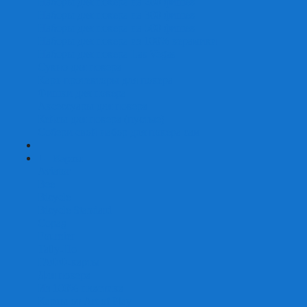
Наборы для покера на 200 фишек
Наборы для покера на 300 фишек
Наборы для покера на 500 фишек
Наборы для покера из 100% керамики
Наборы для покера Las Vegas
Сукно для покера
Карт-протекторы для покера
Фишки для покера
Аксессуары для покера
Кейсы для покера (пустые)
Собери свой набор для покера сам
+
-
Карты
Aviator
Bee
Bicycle
Bicycle Standard
Copag
Fournier
Tally-Ho
ГАФФ-карты
Для покера
Из 100% пластика
Карты от Art of Play