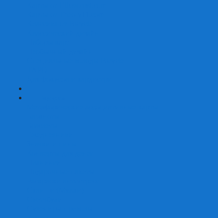
Карты от Ellusionist.com
Карты от Theory11.com
Классика от Bicycle
Классический дизайн
Наборы карт
Необычный дизайн
Специальные колоды Bicycle
ТАРО
Для фокусов и кардистри
+
-
Подарки
Метафорические ассоциативные карты
Блокноты
Браслеты
Ежедневники
Значки и пины
Конверты для денег
Планинги
Подарочные пакеты
Раскраски антистресс
Сквиши (Мялки)
Скетчбуки
Сувениры-приколы
Кружки