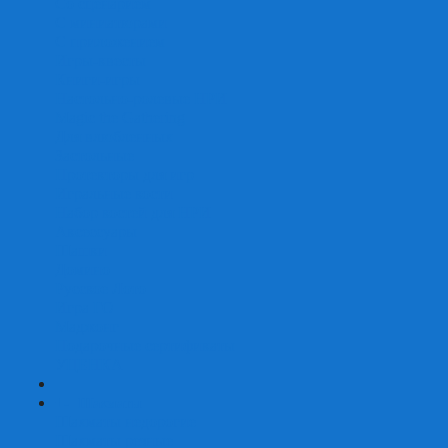
Со сценарием
С миниатюрами
С приложением
Игры-квесты
Книги-игры
Настольно-ролевые НРИ
Magic the Gathering
Для влюбленных
Застольные
Протекторы для игр
Игральные кости
Набор костей для НРИ
Аксессуары
Шашки
Домино
Русское Лото
Игра ГО
Маджонг
Подарочные сертификаты
УЦЕНКА
+
-
Шахматы
Шахматы недорогие
Шахматы резные