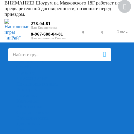
ВНИМАНИЕ! Шоурум на Маяковского 18Г работает по
предварительной договоренности, позвоните перед
приездом.
278-04-81
О нас
0
0
8-967-608-04-81
+
-
Настольные игры
Для компании
Для вечеринки
Семейные
В дорогу
На ассоциации
На скорость реакции
Кооперативные
На логику
Карточные
Абстрактные
Стратегические
Экономические
Для одного
Дуэльные