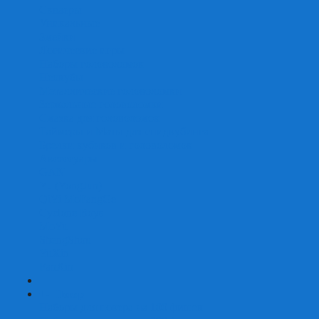
Скваеры
Уникальные
Змейки
Логические игры
Наборы головоломок
Неокубы
Металлические головоломки
Зеркальные головоломки
Смазка для головоломок
Таймеры и Маты для спидкубинга
Брелки кубиков и головоломок
Аксессуары
GAN
YJ (YongJun)
QiYi MoFangGe
Cyclone Boys
MoYu
ShengShou
YuXin
FanXin
+
-
Покер
Наборы для покера на 100 фишек