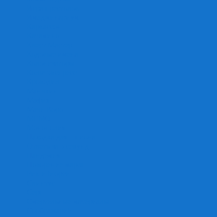
Игра престолов
Имаджинариум
Каркассон
Катамино
Квест Мастер
Кодовые имена
Колонизаторы
Кольт экспресс
Крокодил
Манчкин
Мафия
Мачи Коро
МЕМО
Монополия
Находка для шпиона
Ответь за 5 секунд
Пандемия
Покорение марса
Рик и Морти
Свинтус
Серп
Смертельные материалы
Соображарий