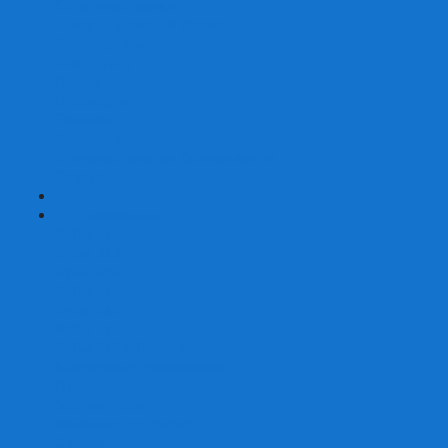
Страшные сказки
Таверна Красный Дракон
Ужас Аркхэма
Уно (UNO)
Шакал
Эволюция
Экивоки
Элементарно
Эпичные схватки боевых магов
Эрудит
+
-
Головоломки
Кубы 2х2
Кубы 3х3
Кубы 4x4
Кубы 5х5
Кубы 6х6
Кубы 7х7
Кубы 8х8 и больше
Магнитные головоломки
Пирамидки
Мегаминксы
Изменяющие форму
Скьюбы