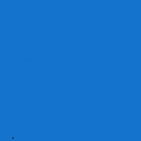
От 2 лет
От 3 лет
От 4 лет
От 5 лет
От 6 лет
От 7 лет
На внимание
Развивающие
На скорость реакции
На память
На развитие речи
Экономические
Логические
На ассоциации
Детские лото и домино
Ходилки-бродилки
Развивающие деревянные игры
Кубики историй
Наборы для опытов
Робототехника
Электронные конструкторы
Аквамозаика
Рисунки светом