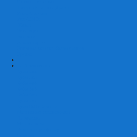
Страшные сказки
Таверна Красный Дракон
Ужас Аркхэма
Уно (UNO)
Шакал
Эволюция
Экивоки
Элементарно
Эпичные схватки боевых магов
Эрудит
+
-
Головоломки
Кубы 2х2
Кубы 3х3
Кубы 4x4
Кубы 5х5
Кубы 6х6
Кубы 7х7
Кубы 8х8 и больше
Магнитные головоломки
Пирамидки
Мегаминксы
Изменяющие форму
Скьюбы