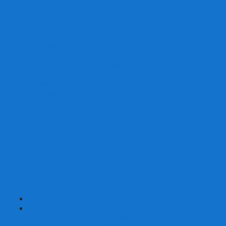
Скваеры
Уникальные
Змейки
Логические игры
Наборы головоломок
Неокубы
Металлические головоломки
Зеркальные головоломки
Смазка для головоломок
Таймеры и Маты для спидкубинга
Брелки кубиков и головоломок
Аксессуары
GAN
YJ (YongJun)
QiYi MoFangGe
Cyclone Boys
MoYu
ShengShou
YuXin
FanXin
+
-
Покер
Наборы для покера на 100 фишек