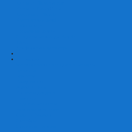
Карты от Ellusionist.com
Карты от Theory11.com
Классика от Bicycle
Классический дизайн
Наборы карт
Необычный дизайн
Специальные колоды Bicycle
ТАРО
Для фокусов и кардистри
+
-
Подарки
Метафорические ассоциативные карты
Блокноты
Браслеты
Ежедневники
Значки и пины
Конверты для денег
Планинги
Подарочные пакеты
Раскраски антистресс
Сквиши (Мялки)
Скетчбуки
Сувениры-приколы
Кружки