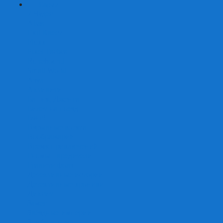
+
-
Серии
7 Чудес
Alias
Exit Квест
Fluxx
Pixel Tactics
Runebound
Small World
Азул
Активити
Башня, Дженга
Билет на поезд
Бэнг!
Взрывные котята
Воображарий
Время приключений
Гномы - вредители
Гравити фолз
Детективные истории
Детективные хроники
Диксит
Замес
Звёздные империи
Зомби в доме