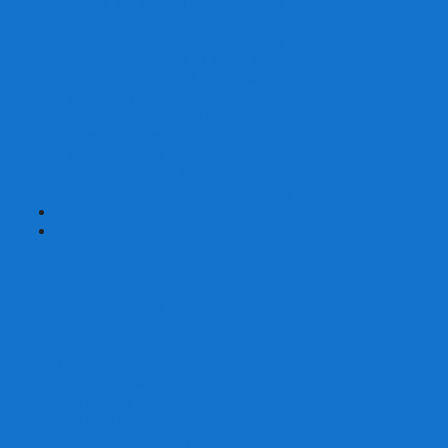
Наборы для покера на 200 фишек
Наборы для покера на 300 фишек
Наборы для покера на 500 фишек
Наборы для покера из 100% керамики
Наборы для покера Las Vegas
Сукно для покера
Карт-протекторы для покера
Фишки для покера
Аксессуары для покера
Кейсы для покера (пустые)
Собери свой набор для покера сам
+
-
Карты
Aviator
Bee
Bicycle
Bicycle Standard
Copag
Fournier
Tally-Ho
ГАФФ-карты
Для покера
Из 100% пластика
Карты от Art of Play