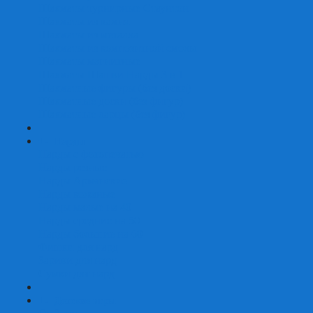
Шахматы турнирные Стаунтон
Шахматы из камня
Шахматы из металла
Шахматы из композитной смолы
Шахматы магнитные
Шахматы Шашки Нарды 3 в 1
Шахматные фигуры (без доски)
Шахматные доски (без фигур)
Шахматные ларцы (без фигур)
+
-
Нарды
Нарды с фотопечатью
Нарды резные
Нарды Армянские
Нарды кожаные
Нарды малые на 40
Нарды средние на 50
Нарды большие на 60
Фишки для нард
Зарики для нард
Сумки для нард
+
-
Детские игры