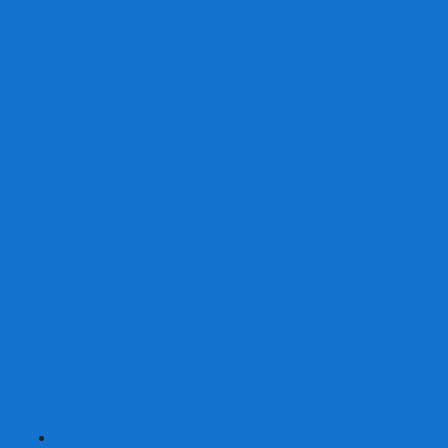
От 2 лет
От 3 лет
От 4 лет
От 5 лет
От 6 лет
От 7 лет
На внимание
Развивающие
На скорость реакции
На память
На развитие речи
Экономические
Логические
На ассоциации
Детские лото и домино
Ходилки-бродилки
Развивающие деревянные игры
Кубики историй
Наборы для опытов
Робототехника
Электронные конструкторы
Аквамозаика
Рисунки светом