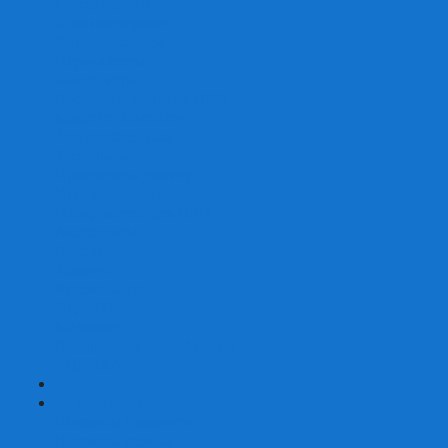
Со сценарием
С миниатюрами
С приложением
Игры-квесты
Книги-игры
Настольно-ролевые НРИ
Magic the Gathering
Для влюбленных
Застольные
Протекторы для игр
Игральные кости
Набор костей для НРИ
Аксессуары
Шашки
Домино
Русское Лото
Игра ГО
Маджонг
Подарочные сертификаты
УЦЕНКА
+
-
Шахматы
Шахматы недорогие
Шахматы резные