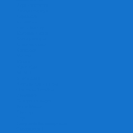
Игра престолов
Имаджинариум
Каркассон
Катамино
Квест Мастер
Кодовые имена
Колонизаторы
Кольт экспресс
Крокодил
Манчкин
Мафия
Мачи Коро
МЕМО
Монополия
Находка для шпиона
Ответь за 5 секунд
Пандемия
Покорение марса
Рик и Морти
Свинтус
Серп
Смертельные материалы
Соображарий