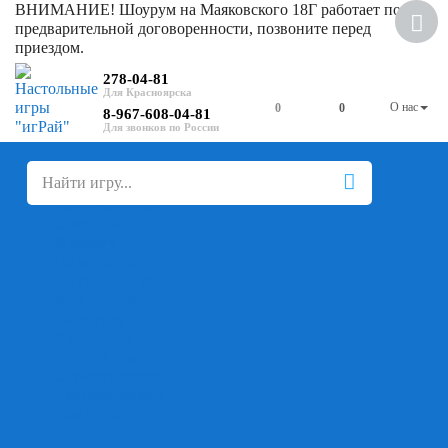
ВНИМАНИЕ! Шоурум на Маяковского 18Г работает по
Скидка
предварительной договоренности, позвоните перед
приездом.
278-04-81
О нас
0
0
8-967-608-04-81
+
-
Настольные игры
Для компании
Для вечеринки
Семейные
В дорогу
На ассоциации
На скорость реакции
Кооперативные
На логику
Карточные
Абстрактные
Стратегические
Экономические
Для одного
Дуэльные