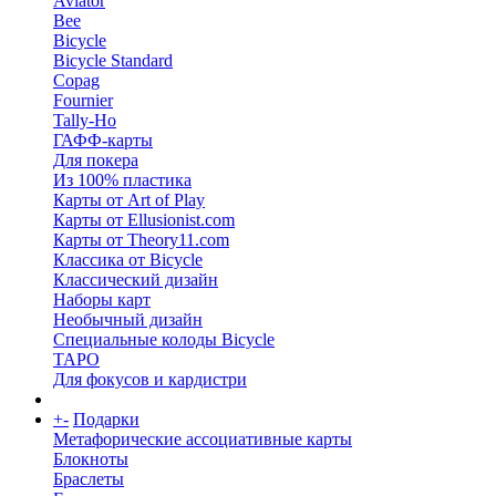
Aviator
Bee
Bicycle
Bicycle Standard
Copag
Fournier
Tally-Ho
ГАФФ-карты
Для покера
Из 100% пластика
Карты от Art of Play
Карты от Ellusionist.com
Карты от Theory11.com
Классика от Bicycle
Классический дизайн
Наборы карт
Необычный дизайн
Специальные колоды Bicycle
ТАРО
Для фокусов и кардистри
+
-
Подарки
Метафорические ассоциативные карты
Блокноты
Браслеты