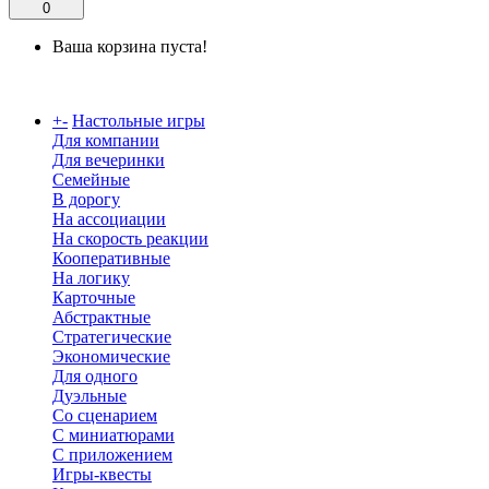
0
Ваша корзина пуста!
Каталог
+
-
Настольные игры
Для компании
Для вечеринки
Семейные
В дорогу
На ассоциации
На скорость реакции
Кооперативные
На логику
Карточные
Абстрактные
Стратегические
Экономические
Для одного
Дуэльные
Со сценарием
С миниатюрами
С приложением
Игры-квесты