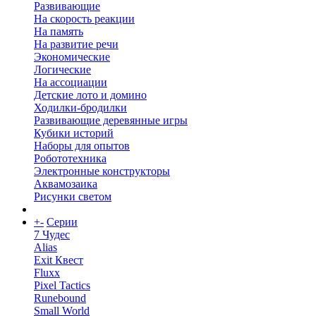
Развивающие
На скорость реакции
На память
На развитие речи
Экономические
Логические
На ассоциации
Детские лото и домино
Ходилки-бродилки
Развивающие деревянные игры
Кубики историй
Наборы для опытов
Робототехника
Электронные конструкторы
Аквамозаика
Рисунки светом
+
-
Серии
7 Чудес
Alias
Exit Квест
Fluxx
Pixel Tactics
Runebound
Small World