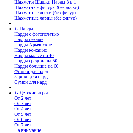
Шахматы Шашки Нарды 3 в 1
Шахматные фигуры (без доски)
Шахматные доски (без фигур)
Шахматные ларцы (без фигур)
+
-
Нарды
Нарды с фотопечатью
Нарды резные
Нарды Армянские
Нарды кожаные
Нарды малые на 40
Нарды средние на 50
Нарды большие на 60
Фишки для нард
Зарики для нард
Сумки для нард
+
-
Детские игры
От 2 лет
От 3 лет
От 4 лет
От 5 лет
От 6 лет
От 7 лет
На внимание