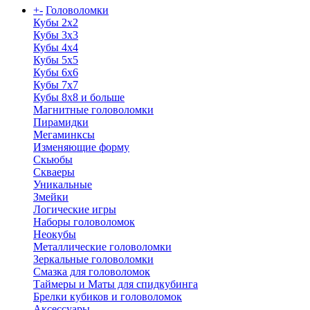
+
-
Головоломки
Кубы 2х2
Кубы 3х3
Кубы 4x4
Кубы 5х5
Кубы 6х6
Кубы 7х7
Кубы 8х8 и больше
Магнитные головоломки
Пирамидки
Мегаминксы
Изменяющие форму
Скьюбы
Скваеры
Уникальные
Змейки
Логические игры
Наборы головоломок
Неокубы
Металлические головоломки
Зеркальные головоломки
Смазка для головоломок
Таймеры и Маты для спидкубинга
Брелки кубиков и головоломок
Аксессуары