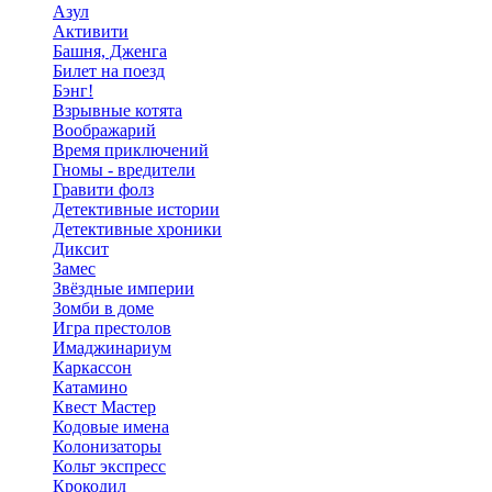
Азул
Активити
Башня, Дженга
Билет на поезд
Бэнг!
Взрывные котята
Воображарий
Время приключений
Гномы - вредители
Гравити фолз
Детективные истории
Детективные хроники
Диксит
Замес
Звёздные империи
Зомби в доме
Игра престолов
Имаджинариум
Каркассон
Катамино
Квест Мастер
Кодовые имена
Колонизаторы
Кольт экспресс
Крокодил