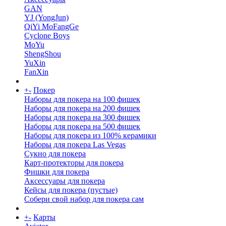
GAN
YJ (YongJun)
QiYi MoFangGe
Cyclone Boys
MoYu
ShengShou
YuXin
FanXin
+
-
Покер
Наборы для покера на 100 фишек
Наборы для покера на 200 фишек
Наборы для покера на 300 фишек
Наборы для покера на 500 фишек
Наборы для покера из 100% керамики
Наборы для покера Las Vegas
Сукно для покера
Карт-протекторы для покера
Фишки для покера
Аксессуары для покера
Кейсы для покера (пустые)
Собери свой набор для покера сам
+
-
Карты