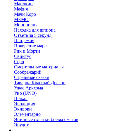
Манчкин
Мафия
Мачи Коро
МЕМО
Монополия
Находка для шпиона
Ответь за 5 секунд
Пандемия
Покорение марса
Рик и Морти
Свинтус
Серп
Смертельные материалы
Соображарий
Страшные сказки
Таверна Красный Дракон
Ужас Аркхэма
Уно (UNO)
Шакал
Эволюция
Экивоки
Элементарно
Эпичные схватки боевых магов
Эрудит