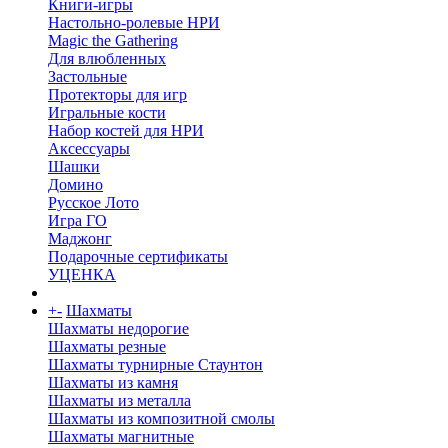
Книги-игры
Настольно-ролевые НРИ
Magic the Gathering
Для влюбленных
Застольные
Протекторы для игр
Игральные кости
Набор костей для НРИ
Аксессуары
Шашки
Домино
Русское Лото
Игра ГО
Маджонг
Подарочные сертификаты
УЦЕНКА
+
-
Шахматы
Шахматы недорогие
Шахматы резные
Шахматы турнирные Стаунтон
Шахматы из камня
Шахматы из металла
Шахматы из композитной смолы
Шахматы магнитные