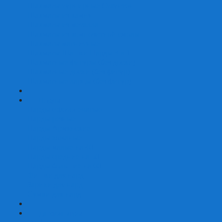
Шахматы турнирные Стаунтон
Шахматы из камня
Шахматы из металла
Шахматы из композитной смолы
Шахматы магнитные
Шахматы Шашки Нарды 3 в 1
Шахматные фигуры (без доски)
Шахматные доски (без фигур)
Шахматные ларцы (без фигур)
+
-
Нарды
Нарды с фотопечатью
Нарды резные
Нарды Армянские
Нарды кожаные
Нарды малые на 40
Нарды средние на 50
Нарды большие на 60
Фишки для нард
Зарики для нард
Сумки для нард
+
-
Детские игры