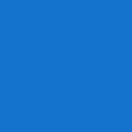
Игра престолов
Имаджинариум
Каркассон
Катамино
Квест Мастер
Кодовые имена
Колонизаторы
Кольт экспресс
Крокодил
Манчкин
Мафия
Мачи Коро
МЕМО
Монополия
Находка для шпиона
Ответь за 5 секунд
Пандемия
Покорение марса
Рик и Морти
Свинтус
Серп
Смертельные материалы
Соображарий