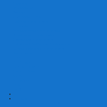
Скваеры
Уникальные
Змейки
Логические игры
Наборы головоломок
Неокубы
Металлические головоломки
Зеркальные головоломки
Смазка для головоломок
Таймеры и Маты для спидкубинга
Брелки кубиков и головоломок
Аксессуары
GAN
YJ (YongJun)
QiYi MoFangGe
Cyclone Boys
MoYu
ShengShou
YuXin
FanXin
+
-
Покер
Наборы для покера на 100 фишек