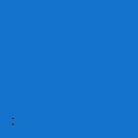
Со сценарием
С миниатюрами
С приложением
Игры-квесты
Книги-игры
Настольно-ролевые НРИ
Magic the Gathering
Для влюбленных
Застольные
Протекторы для игр
Игральные кости
Набор костей для НРИ
Аксессуары
Шашки
Домино
Русское Лото
Игра ГО
Маджонг
Подарочные сертификаты
УЦЕНКА
+
-
Шахматы
Шахматы недорогие
Шахматы резные