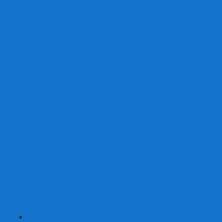
От 2 лет
От 3 лет
От 4 лет
От 5 лет
От 6 лет
От 7 лет
На внимание
Развивающие
На скорость реакции
На память
На развитие речи
Экономические
Логические
На ассоциации
Детские лото и домино
Ходилки-бродилки
Развивающие деревянные игры
Кубики историй
Наборы для опытов
Робототехника
Электронные конструкторы
Аквамозаика
Рисунки светом