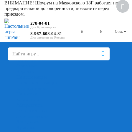
ВНИМАНИЕ! Шоурум на Маяковского 18Г работает по
предварительной договоренности, позвоните перед
приездом.
278-04-81
О нас
0
0
8-967-608-04-81
+
-
Настольные игры
Для компании
Для вечеринки
Семейные
В дорогу
На ассоциации
На скорость реакции
Кооперативные
На логику
Карточные
Абстрактные
Стратегические
Экономические
Для одного
Дуэльные