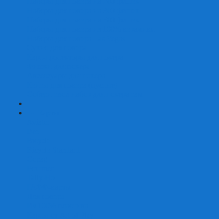
Наборы для покера на 200 фишек
Наборы для покера на 300 фишек
Наборы для покера на 500 фишек
Наборы для покера из 100% керамики
Наборы для покера Las Vegas
Сукно для покера
Карт-протекторы для покера
Фишки для покера
Аксессуары для покера
Кейсы для покера (пустые)
Собери свой набор для покера сам
+
-
Карты
Aviator
Bee
Bicycle
Bicycle Standard
Copag
Fournier
Tally-Ho
ГАФФ-карты
Для покера
Из 100% пластика
Карты от Art of Play