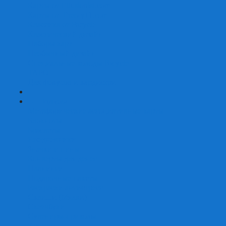
Карты от Ellusionist.com
Карты от Theory11.com
Классика от Bicycle
Классический дизайн
Наборы карт
Необычный дизайн
Специальные колоды Bicycle
ТАРО
Для фокусов и кардистри
+
-
Подарки
Метафорические ассоциативные карты
Блокноты
Браслеты
Ежедневники
Значки и пины
Конверты для денег
Планинги
Подарочные пакеты
Раскраски антистресс
Сквиши (Мялки)
Скетчбуки
Сувениры-приколы
Кружки