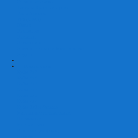
Страшные сказки
Таверна Красный Дракон
Ужас Аркхэма
Уно (UNO)
Шакал
Эволюция
Экивоки
Элементарно
Эпичные схватки боевых магов
Эрудит
+
-
Головоломки
Кубы 2х2
Кубы 3х3
Кубы 4x4
Кубы 5х5
Кубы 6х6
Кубы 7х7
Кубы 8х8 и больше
Магнитные головоломки
Пирамидки
Мегаминксы
Изменяющие форму
Скьюбы