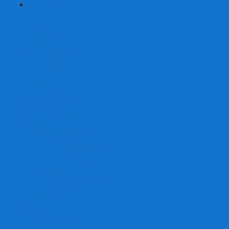
+
-
Серии
7 Чудес
Alias
Exit Квест
Fluxx
Pixel Tactics
Runebound
Small World
Азул
Активити
Башня, Дженга
Билет на поезд
Бэнг!
Взрывные котята
Воображарий
Время приключений
Гномы - вредители
Гравити фолз
Детективные истории
Детективные хроники
Диксит
Замес
Звёздные империи
Зомби в доме