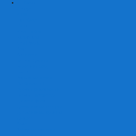
+
-
Серии
7 Чудес
Alias
Exit Квест
Fluxx
Pixel Tactics
Runebound
Small World
Азул
Активити
Башня, Дженга
Билет на поезд
Бэнг!
Взрывные котята
Воображарий
Время приключений
Гномы - вредители
Гравити фолз
Детективные истории
Детективные хроники
Диксит
Замес
Звёздные империи
Зомби в доме