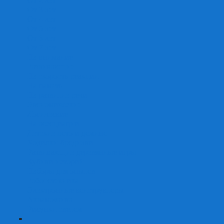
От 2 лет
От 3 лет
От 4 лет
От 5 лет
От 6 лет
От 7 лет
На внимание
Развивающие
На скорость реакции
На память
На развитие речи
Экономические
Логические
На ассоциации
Детские лото и домино
Ходилки-бродилки
Развивающие деревянные игры
Кубики историй
Наборы для опытов
Робототехника
Электронные конструкторы
Аквамозаика
Рисунки светом