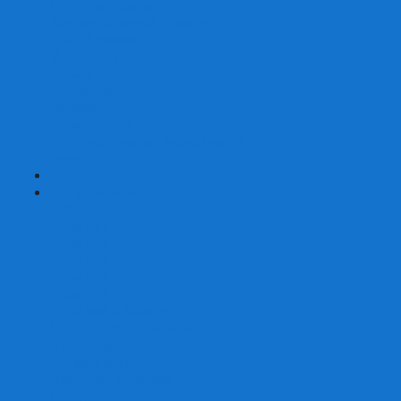
Страшные сказки
Таверна Красный Дракон
Ужас Аркхэма
Уно (UNO)
Шакал
Эволюция
Экивоки
Элементарно
Эпичные схватки боевых магов
Эрудит
+
-
Головоломки
Кубы 2х2
Кубы 3х3
Кубы 4x4
Кубы 5х5
Кубы 6х6
Кубы 7х7
Кубы 8х8 и больше
Магнитные головоломки
Пирамидки
Мегаминксы
Изменяющие форму
Скьюбы