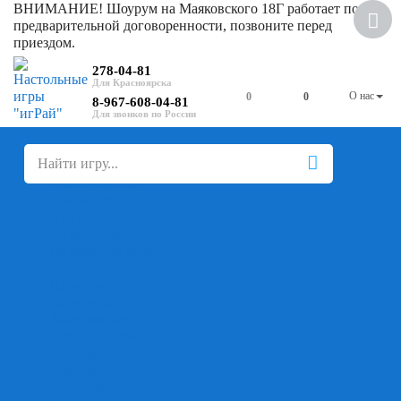
ВНИМАНИЕ! Шоурум на Маяковского 18Г работает по
предварительной договоренности, позвоните перед
приездом.
278-04-81
О нас
0
0
8-967-608-04-81
+
-
Настольные игры
Для компании
Для вечеринки
Семейные
В дорогу
На ассоциации
На скорость реакции
Кооперативные
На логику
Карточные
Абстрактные
Стратегические
Экономические
Для одного
Дуэльные