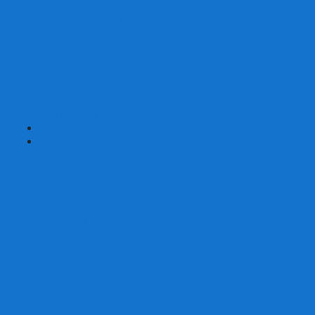
Карты от Ellusionist.com
Карты от Theory11.com
Классика от Bicycle
Классический дизайн
Наборы карт
Необычный дизайн
Специальные колоды Bicycle
ТАРО
Для фокусов и кардистри
+
-
Подарки
Метафорические ассоциативные карты
Блокноты
Браслеты
Ежедневники
Значки и пины
Конверты для денег
Планинги
Подарочные пакеты
Раскраски антистресс
Сквиши (Мялки)
Скетчбуки
Сувениры-приколы
Кружки