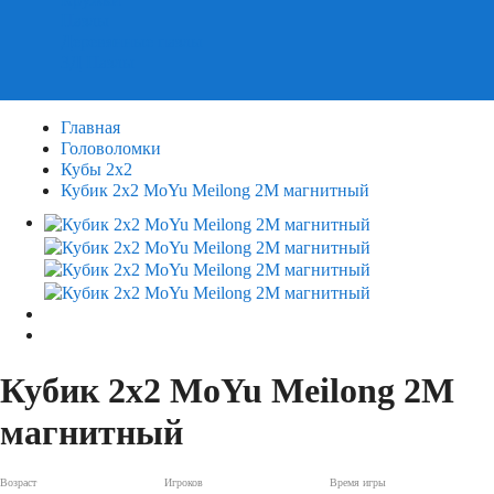
Пазлы
Деревянные пазлы
3Д Пазлы
Главная
Головоломки
Кубы 2х2
Кубик 2х2 MoYu Meilong 2M магнитный
Кубик 2х2 MoYu Meilong 2M
магнитный
Возраст
Игроков
Время игры