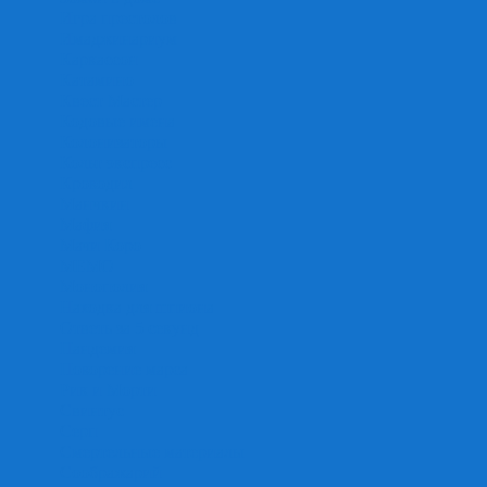
Игра престолов
Имаджинариум
Каркассон
Катамино
Квест Мастер
Кодовые имена
Колонизаторы
Кольт экспресс
Крокодил
Манчкин
Мафия
Мачи Коро
МЕМО
Монополия
Находка для шпиона
Ответь за 5 секунд
Пандемия
Покорение марса
Рик и Морти
Свинтус
Серп
Смертельные материалы
Соображарий