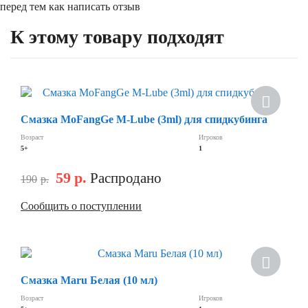
перед тем как написать отзыв
К этому товару подходят
Смазка MoFangGe M-Lube (3ml) для спидкубинга
Возраст
Игроков
5+
1
59
р.
Распродано
190
р.
Сообщить о поступлении
Смазка Maru Белая (10 мл)
Возраст
Игроков