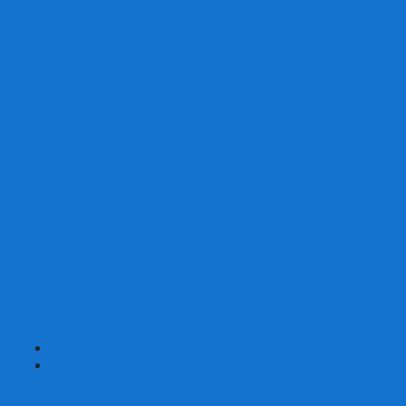
Со сценарием
С миниатюрами
С приложением
Игры-квесты
Книги-игры
Настольно-ролевые НРИ
Magic the Gathering
Для влюбленных
Застольные
Протекторы для игр
Игральные кости
Набор костей для НРИ
Аксессуары
Шашки
Домино
Русское Лото
Игра ГО
Маджонг
Подарочные сертификаты
УЦЕНКА
+
-
Шахматы
Шахматы недорогие
Шахматы резные