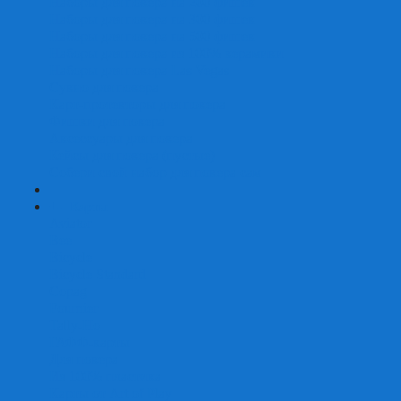
Наборы для покера на 200 фишек
Наборы для покера на 300 фишек
Наборы для покера на 500 фишек
Наборы для покера из 100% керамики
Наборы для покера Las Vegas
Сукно для покера
Карт-протекторы для покера
Фишки для покера
Аксессуары для покера
Кейсы для покера (пустые)
Собери свой набор для покера сам
+
-
Карты
Aviator
Bee
Bicycle
Bicycle Standard
Copag
Fournier
Tally-Ho
ГАФФ-карты
Для покера
Из 100% пластика
Карты от Art of Play