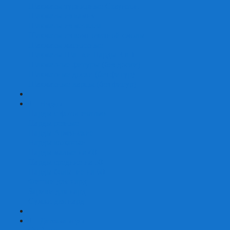
Шахматы турнирные Стаунтон
Шахматы из камня
Шахматы из металла
Шахматы из композитной смолы
Шахматы магнитные
Шахматы Шашки Нарды 3 в 1
Шахматные фигуры (без доски)
Шахматные доски (без фигур)
Шахматные ларцы (без фигур)
+
-
Нарды
Нарды с фотопечатью
Нарды резные
Нарды Армянские
Нарды кожаные
Нарды малые на 40
Нарды средние на 50
Нарды большие на 60
Фишки для нард
Зарики для нард
Сумки для нард
+
-
Детские игры