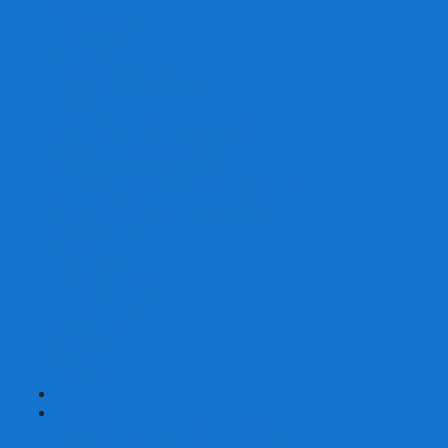
Скваеры
Уникальные
Змейки
Логические игры
Наборы головоломок
Неокубы
Металлические головоломки
Зеркальные головоломки
Смазка для головоломок
Таймеры и Маты для спидкубинга
Брелки кубиков и головоломок
Аксессуары
GAN
YJ (YongJun)
QiYi MoFangGe
Cyclone Boys
MoYu
ShengShou
YuXin
FanXin
+
-
Покер
Наборы для покера на 100 фишек