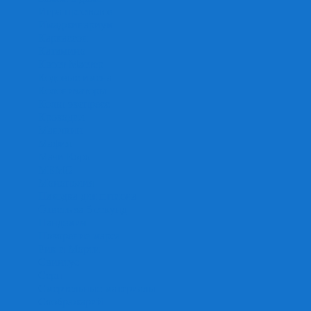
Игра престолов
Имаджинариум
Каркассон
Катамино
Квест Мастер
Кодовые имена
Колонизаторы
Кольт экспресс
Крокодил
Манчкин
Мафия
Мачи Коро
МЕМО
Монополия
Находка для шпиона
Ответь за 5 секунд
Пандемия
Покорение марса
Рик и Морти
Свинтус
Серп
Смертельные материалы
Соображарий