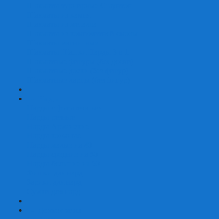
Шахматы турнирные Стаунтон
Шахматы из камня
Шахматы из металла
Шахматы из композитной смолы
Шахматы магнитные
Шахматы Шашки Нарды 3 в 1
Шахматные фигуры (без доски)
Шахматные доски (без фигур)
Шахматные ларцы (без фигур)
+
-
Нарды
Нарды с фотопечатью
Нарды резные
Нарды Армянские
Нарды кожаные
Нарды малые на 40
Нарды средние на 50
Нарды большие на 60
Фишки для нард
Зарики для нард
Сумки для нард
+
-
Детские игры