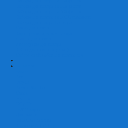
Наборы для покера на 200 фишек
Наборы для покера на 300 фишек
Наборы для покера на 500 фишек
Наборы для покера из 100% керамики
Наборы для покера Las Vegas
Сукно для покера
Карт-протекторы для покера
Фишки для покера
Аксессуары для покера
Кейсы для покера (пустые)
Собери свой набор для покера сам
+
-
Карты
Aviator
Bee
Bicycle
Bicycle Standard
Copag
Fournier
Tally-Ho
ГАФФ-карты
Для покера
Из 100% пластика
Карты от Art of Play