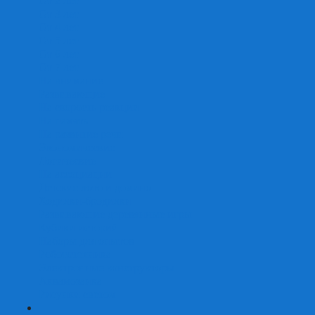
От 2 лет
От 3 лет
От 4 лет
От 5 лет
От 6 лет
От 7 лет
На внимание
Развивающие
На скорость реакции
На память
На развитие речи
Экономические
Логические
На ассоциации
Детские лото и домино
Ходилки-бродилки
Развивающие деревянные игры
Кубики историй
Наборы для опытов
Робототехника
Электронные конструкторы
Аквамозаика
Рисунки светом