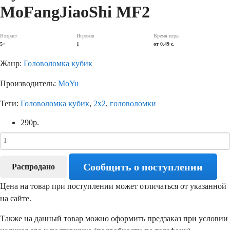
MoFangJiaoShi MF2
Возраст
Игроков
Время игры
5+
1
от 0,49 c.
Жанр:
Головоломка кубик
Производитель:
MoYu
Теги:
Головоломка кубик
,
2х2
,
головоломки
290
р.
Сообщить о поступлении
Распродано
Цена на товар при поступлении может отличаться от указанной
на сайте.
Также на данный товар можно оформить предзаказ при условии