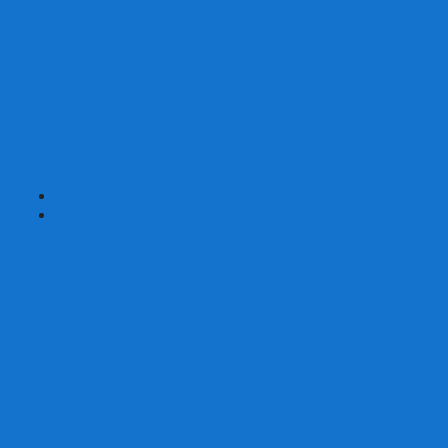
Страшные сказки
Таверна Красный Дракон
Ужас Аркхэма
Уно (UNO)
Шакал
Эволюция
Экивоки
Элементарно
Эпичные схватки боевых магов
Эрудит
+
-
Головоломки
Кубы 2х2
Кубы 3х3
Кубы 4x4
Кубы 5х5
Кубы 6х6
Кубы 7х7
Кубы 8х8 и больше
Магнитные головоломки
Пирамидки
Мегаминксы
Изменяющие форму
Скьюбы