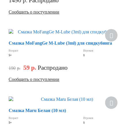
1490
р.
Распродано
Сообщить о поступлении
Смазка MoFangGe M-Lube (3ml) для спидкубинга
Возраст
Игроков
5+
1
59
р.
Распродано
190
р.
Сообщить о поступлении
Смазка Maru Белая (10 мл)
Возраст
Игроков
5+
1