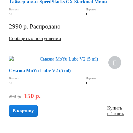
Таймер и мат SpeedStacks GX Stackmat Мини
Возраст
Игроков
5+
1
2990
р.
Распродано
Сообщить о поступлении
Смазка MoYu Lube V2 (5 ml)
Возраст
Игроков
5+
1
150
р.
290
р.
Купить
В корзину
в 1 клик