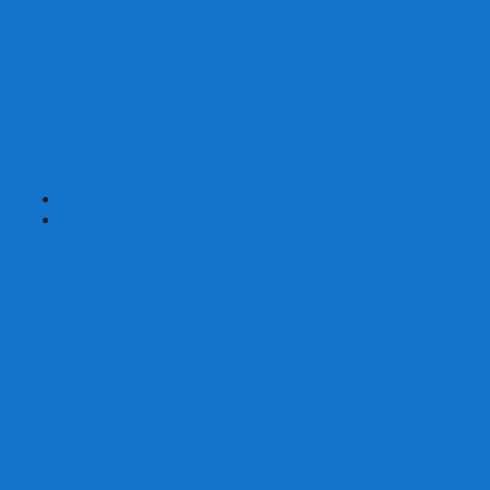
Карты от Ellusionist.com
Карты от Theory11.com
Классика от Bicycle
Классический дизайн
Наборы карт
Необычный дизайн
Специальные колоды Bicycle
ТАРО
Для фокусов и кардистри
+
-
Подарки
Метафорические ассоциативные карты
Блокноты
Браслеты
Ежедневники
Значки и пины
Конверты для денег
Планинги
Подарочные пакеты
Раскраски антистресс
Сквиши (Мялки)
Скетчбуки
Сувениры-приколы
Кружки