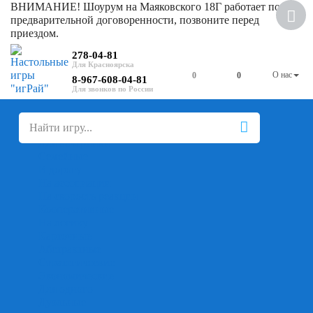
ВНИМАНИЕ! Шоурум на Маяковского 18Г работает по
Хит
предварительной договоренности, позвоните перед
приездом.
278-04-81
О нас
0
0
8-967-608-04-81
+
-
Настольные игры
Для компании
Для вечеринки
Семейные
В дорогу
На ассоциации
На скорость реакции
Кооперативные
На логику
Карточные
Абстрактные
Стратегические
Экономические
Для одного
Дуэльные