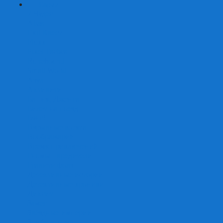
+
-
Серии
7 Чудес
Alias
Exit Квест
Fluxx
Pixel Tactics
Runebound
Small World
Азул
Активити
Башня, Дженга
Билет на поезд
Бэнг!
Взрывные котята
Воображарий
Время приключений
Гномы - вредители
Гравити фолз
Детективные истории
Детективные хроники
Диксит
Замес
Звёздные империи
Зомби в доме