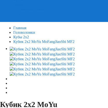
Пазлы
Деревянные пазлы
3Д Пазлы
Главная
Головоломки
Кубы 2х2
Кубик 2х2 MoYu MoFangJiaoShi MF2
Кубик 2х2 MoYu