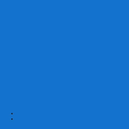
Скваеры
Уникальные
Змейки
Логические игры
Наборы головоломок
Неокубы
Металлические головоломки
Зеркальные головоломки
Смазка для головоломок
Таймеры и Маты для спидкубинга
Брелки кубиков и головоломок
Аксессуары
GAN
YJ (YongJun)
QiYi MoFangGe
Cyclone Boys
MoYu
ShengShou
YuXin
FanXin
+
-
Покер
Наборы для покера на 100 фишек