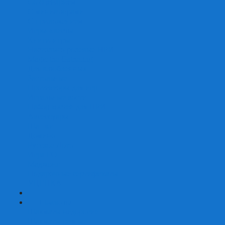
Со сценарием
С миниатюрами
С приложением
Игры-квесты
Книги-игры
Настольно-ролевые НРИ
Magic the Gathering
Для влюбленных
Застольные
Протекторы для игр
Игральные кости
Набор костей для НРИ
Аксессуары
Шашки
Домино
Русское Лото
Игра ГО
Маджонг
Подарочные сертификаты
УЦЕНКА
+
-
Шахматы
Шахматы недорогие
Шахматы резные