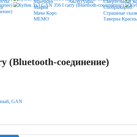
есты
Манчкин
Аксессуары
Смертельные м
ии
Мафия
Соображарий
Мачи Коро
Страшные сказ
МЕМО
Таверна Красн
y (Bluetooth-соединение)
тный
,
GAN