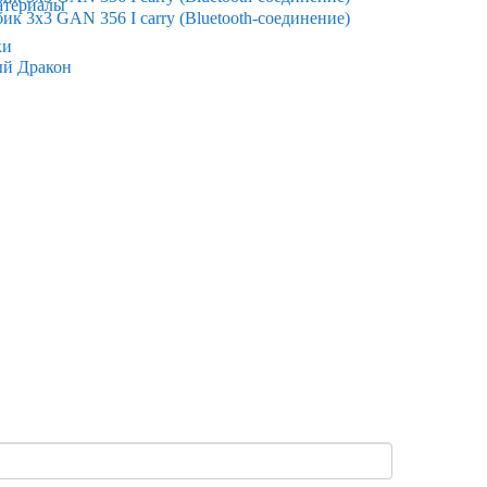
атериалы
ки
ый Дракон