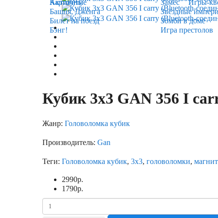
Карточные
Активити
Замес
Игры-кв
Башня, Дженга
Звёздные импер
Билет на поезд
Зомби в доме
Бэнг!
Игра престолов
Кубик 3х3 GAN 356 I carr
Жанр:
Головоломка кубик
Производитель:
Gan
Теги:
Головоломка кубик
,
3х3
,
головоломки
,
магни
2990
р.
1790
р.