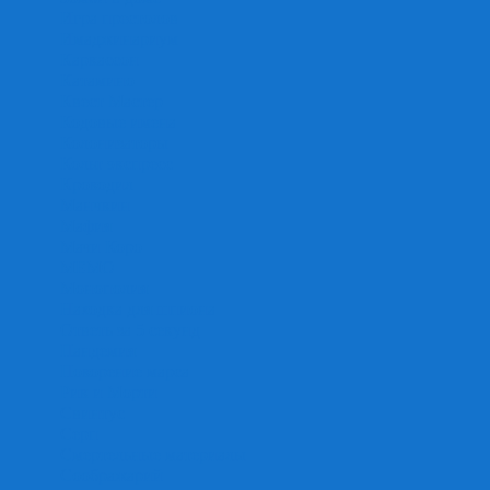
Игра престолов
Имаджинариум
Каркассон
Катамино
Квест Мастер
Кодовые имена
Колонизаторы
Кольт экспресс
Крокодил
Манчкин
Мафия
Мачи Коро
МЕМО
Монополия
Находка для шпиона
Ответь за 5 секунд
Пандемия
Покорение марса
Рик и Морти
Свинтус
Серп
Смертельные материалы
Соображарий