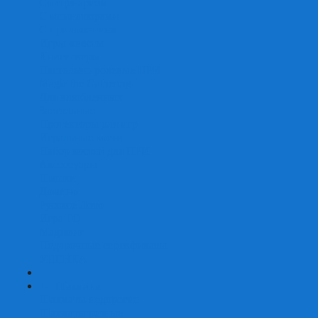
Со сценарием
С миниатюрами
С приложением
Игры-квесты
Книги-игры
Настольно-ролевые НРИ
Magic the Gathering
Для влюбленных
Застольные
Протекторы для игр
Игральные кости
Набор костей для НРИ
Аксессуары
Шашки
Домино
Русское Лото
Игра ГО
Маджонг
Подарочные сертификаты
УЦЕНКА
+
-
Шахматы
Шахматы недорогие
Шахматы резные