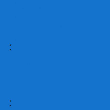
Шахматы турнирные Стаунтон
Шахматы из камня
Шахматы из металла
Шахматы из композитной смолы
Шахматы магнитные
Шахматы Шашки Нарды 3 в 1
Шахматные фигуры (без доски)
Шахматные доски (без фигур)
Шахматные ларцы (без фигур)
+
-
Нарды
Нарды с фотопечатью
Нарды резные
Нарды Армянские
Нарды кожаные
Нарды малые на 40
Нарды средние на 50
Нарды большие на 60
Фишки для нард
Зарики для нард
Сумки для нард
+
-
Детские игры