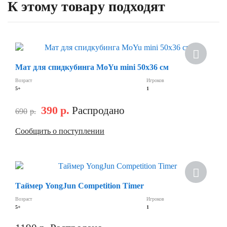
К этому товару подходят
Мат для спидкубинга MoYu mini 50х36 см
Возраст
Игроков
5+
1
390
р.
Распродано
690
р.
Сообщить о поступлении
Таймер YongJun Competition Timer
Возраст
Игроков
5+
1