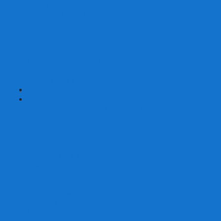
Карты от Ellusionist.com
Карты от Theory11.com
Классика от Bicycle
Классический дизайн
Наборы карт
Необычный дизайн
Специальные колоды Bicycle
ТАРО
Для фокусов и кардистри
+
-
Подарки
Метафорические ассоциативные карты
Блокноты
Браслеты
Ежедневники
Значки и пины
Конверты для денег
Планинги
Подарочные пакеты
Раскраски антистресс
Сквиши (Мялки)
Скетчбуки
Сувениры-приколы
Кружки