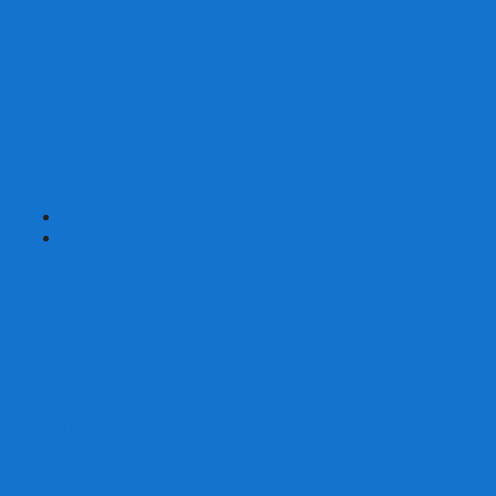
Страшные сказки
Таверна Красный Дракон
Ужас Аркхэма
Уно (UNO)
Шакал
Эволюция
Экивоки
Элементарно
Эпичные схватки боевых магов
Эрудит
+
-
Головоломки
Кубы 2х2
Кубы 3х3
Кубы 4x4
Кубы 5х5
Кубы 6х6
Кубы 7х7
Кубы 8х8 и больше
Магнитные головоломки
Пирамидки
Мегаминксы
Изменяющие форму
Скьюбы