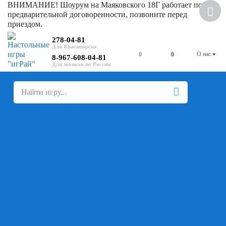
ВНИМАНИЕ! Шоурум на Маяковского 18Г работает по
предварительной договоренности, позвоните перед
приездом.
278-04-81
О нас
0
0
8-967-608-04-81
+
-
Настольные игры
Для компании
Для вечеринки
Семейные
В дорогу
На ассоциации
На скорость реакции
Кооперативные
На логику
Карточные
Абстрактные
Стратегические
Экономические
Для одного
Дуэльные