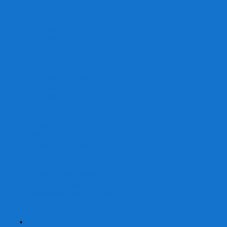
От 2 лет
От 3 лет
От 4 лет
От 5 лет
От 6 лет
От 7 лет
На внимание
Развивающие
На скорость реакции
На память
На развитие речи
Экономические
Логические
На ассоциации
Детские лото и домино
Ходилки-бродилки
Развивающие деревянные игры
Кубики историй
Наборы для опытов
Робототехника
Электронные конструкторы
Аквамозаика
Рисунки светом