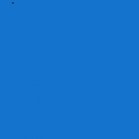
+
-
Серии
7 Чудес
Alias
Exit Квест
Fluxx
Pixel Tactics
Runebound
Small World
Азул
Активити
Башня, Дженга
Билет на поезд
Бэнг!
Взрывные котята
Воображарий
Время приключений
Гномы - вредители
Гравити фолз
Детективные истории
Детективные хроники
Диксит
Замес
Звёздные империи
Зомби в доме