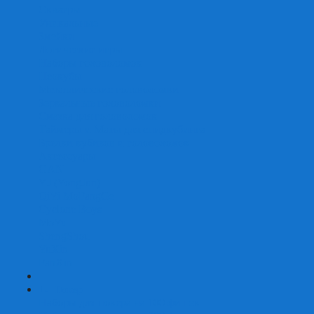
Скваеры
Уникальные
Змейки
Логические игры
Наборы головоломок
Неокубы
Металлические головоломки
Зеркальные головоломки
Смазка для головоломок
Таймеры и Маты для спидкубинга
Брелки кубиков и головоломок
Аксессуары
GAN
YJ (YongJun)
QiYi MoFangGe
Cyclone Boys
MoYu
ShengShou
YuXin
FanXin
+
-
Покер
Наборы для покера на 100 фишек