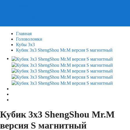
Пазлы
Деревянные пазлы
3Д Пазлы
Главная
Головоломки
Кубы 3х3
Кубик 3х3 ShengShou Mr.M версия S магнитный
Кубик 3х3 ShengShou Mr.M
версия S магнитный