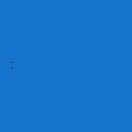
Наборы для покера на 200 фишек
Наборы для покера на 300 фишек
Наборы для покера на 500 фишек
Наборы для покера из 100% керамики
Наборы для покера Las Vegas
Сукно для покера
Карт-протекторы для покера
Фишки для покера
Аксессуары для покера
Кейсы для покера (пустые)
Собери свой набор для покера сам
+
-
Карты
Aviator
Bee
Bicycle
Bicycle Standard
Copag
Fournier
Tally-Ho
ГАФФ-карты
Для покера
Из 100% пластика
Карты от Art of Play