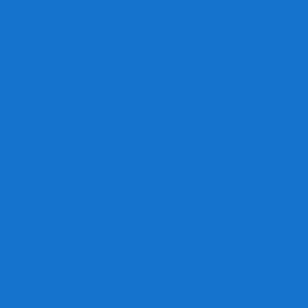
Игра престолов
Имаджинариум
Каркассон
Катамино
Квест Мастер
Кодовые имена
Колонизаторы
Кольт экспресс
Крокодил
Манчкин
Мафия
Мачи Коро
МЕМО
Монополия
Находка для шпиона
Ответь за 5 секунд
Пандемия
Покорение марса
Рик и Морти
Свинтус
Серп
Смертельные материалы
Соображарий