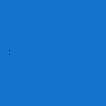
Наборы для покера на 200 фишек
Наборы для покера на 300 фишек
Наборы для покера на 500 фишек
Наборы для покера из 100% керамики
Наборы для покера Las Vegas
Сукно для покера
Карт-протекторы для покера
Фишки для покера
Аксессуары для покера
Кейсы для покера (пустые)
Собери свой набор для покера сам
+
-
Карты
Aviator
Bee
Bicycle
Bicycle Standard
Copag
Fournier
Tally-Ho
ГАФФ-карты
Для покера
Из 100% пластика
Карты от Art of Play