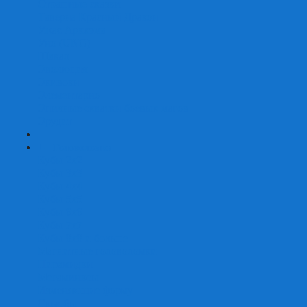
Страшные сказки
Таверна Красный Дракон
Ужас Аркхэма
Уно (UNO)
Шакал
Эволюция
Экивоки
Элементарно
Эпичные схватки боевых магов
Эрудит
+
-
Головоломки
Кубы 2х2
Кубы 3х3
Кубы 4x4
Кубы 5х5
Кубы 6х6
Кубы 7х7
Кубы 8х8 и больше
Магнитные головоломки
Пирамидки
Мегаминксы
Изменяющие форму
Скьюбы