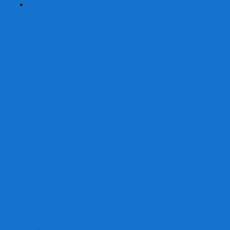
+
-
Серии
7 Чудес
Alias
Exit Квест
Fluxx
Pixel Tactics
Runebound
Small World
Азул
Активити
Башня, Дженга
Билет на поезд
Бэнг!
Взрывные котята
Воображарий
Время приключений
Гномы - вредители
Гравити фолз
Детективные истории
Детективные хроники
Диксит
Замес
Звёздные империи
Зомби в доме