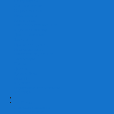
Со сценарием
С миниатюрами
С приложением
Игры-квесты
Книги-игры
Настольно-ролевые НРИ
Magic the Gathering
Для влюбленных
Застольные
Протекторы для игр
Игральные кости
Набор костей для НРИ
Аксессуары
Шашки
Домино
Русское Лото
Игра ГО
Маджонг
Подарочные сертификаты
УЦЕНКА
+
-
Шахматы
Шахматы недорогие
Шахматы резные