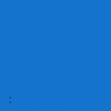
Скваеры
Уникальные
Змейки
Логические игры
Наборы головоломок
Неокубы
Металлические головоломки
Зеркальные головоломки
Смазка для головоломок
Таймеры и Маты для спидкубинга
Брелки кубиков и головоломок
Аксессуары
GAN
YJ (YongJun)
QiYi MoFangGe
Cyclone Boys
MoYu
ShengShou
YuXin
FanXin
+
-
Покер
Наборы для покера на 100 фишек