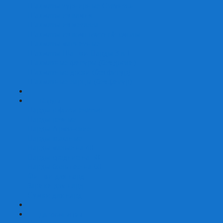
Шахматы турнирные Стаунтон
Шахматы из камня
Шахматы из металла
Шахматы из композитной смолы
Шахматы магнитные
Шахматы Шашки Нарды 3 в 1
Шахматные фигуры (без доски)
Шахматные доски (без фигур)
Шахматные ларцы (без фигур)
+
-
Нарды
Нарды с фотопечатью
Нарды резные
Нарды Армянские
Нарды кожаные
Нарды малые на 40
Нарды средние на 50
Нарды большие на 60
Фишки для нард
Зарики для нард
Сумки для нард
+
-
Детские игры