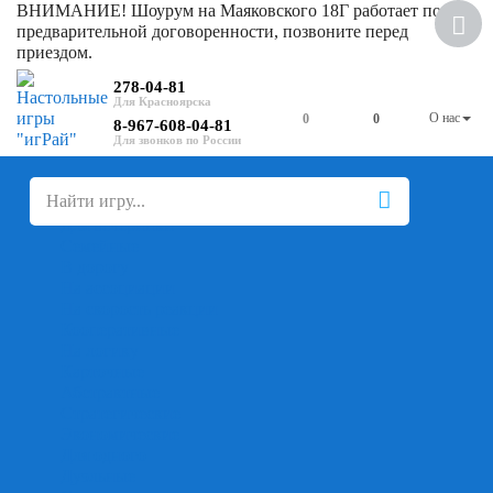
ВНИМАНИЕ! Шоурум на Маяковского 18Г работает по
Скидка
предварительной договоренности, позвоните перед
приездом.
278-04-81
О нас
0
0
8-967-608-04-81
+
-
Настольные игры
Для компании
Для вечеринки
Семейные
В дорогу
На ассоциации
На скорость реакции
Кооперативные
На логику
Карточные
Абстрактные
Стратегические
Экономические
Для одного
Дуэльные