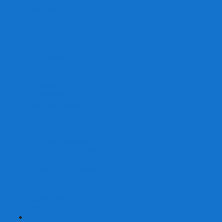
От 2 лет
От 3 лет
От 4 лет
От 5 лет
От 6 лет
От 7 лет
На внимание
Развивающие
На скорость реакции
На память
На развитие речи
Экономические
Логические
На ассоциации
Детские лото и домино
Ходилки-бродилки
Развивающие деревянные игры
Кубики историй
Наборы для опытов
Робототехника
Электронные конструкторы
Аквамозаика
Рисунки светом