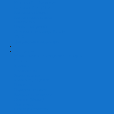
Карты от Ellusionist.com
Карты от Theory11.com
Классика от Bicycle
Классический дизайн
Наборы карт
Необычный дизайн
Специальные колоды Bicycle
ТАРО
Для фокусов и кардистри
+
-
Подарки
Метафорические ассоциативные карты
Блокноты
Браслеты
Ежедневники
Значки и пины
Конверты для денег
Планинги
Подарочные пакеты
Раскраски антистресс
Сквиши (Мялки)
Скетчбуки
Сувениры-приколы
Кружки