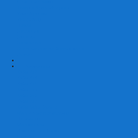
Страшные сказки
Таверна Красный Дракон
Ужас Аркхэма
Уно (UNO)
Шакал
Эволюция
Экивоки
Элементарно
Эпичные схватки боевых магов
Эрудит
+
-
Головоломки
Кубы 2х2
Кубы 3х3
Кубы 4x4
Кубы 5х5
Кубы 6х6
Кубы 7х7
Кубы 8х8 и больше
Магнитные головоломки
Пирамидки
Мегаминксы
Изменяющие форму
Скьюбы