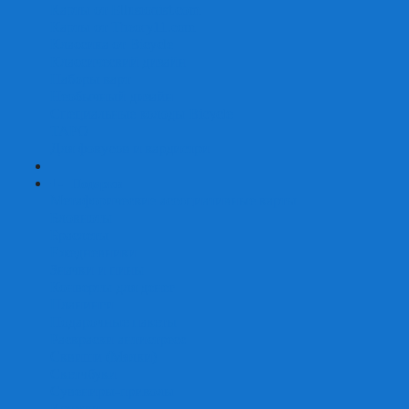
Карты от Ellusionist.com
Карты от Theory11.com
Классика от Bicycle
Классический дизайн
Наборы карт
Необычный дизайн
Специальные колоды Bicycle
ТАРО
Для фокусов и кардистри
+
-
Подарки
Метафорические ассоциативные карты
Блокноты
Браслеты
Ежедневники
Значки и пины
Конверты для денег
Планинги
Подарочные пакеты
Раскраски антистресс
Сквиши (Мялки)
Скетчбуки
Сувениры-приколы
Кружки