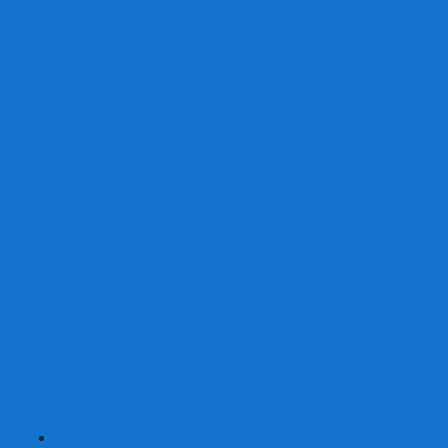
От 2 лет
От 3 лет
От 4 лет
От 5 лет
От 6 лет
От 7 лет
На внимание
Развивающие
На скорость реакции
На память
На развитие речи
Экономические
Логические
На ассоциации
Детские лото и домино
Ходилки-бродилки
Развивающие деревянные игры
Кубики историй
Наборы для опытов
Робототехника
Электронные конструкторы
Аквамозаика
Рисунки светом