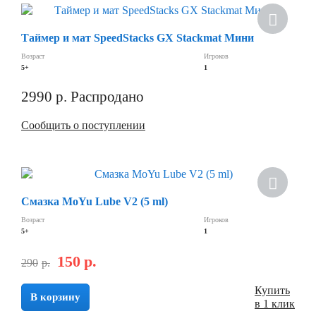
Таймер и мат SpeedStacks GX Stackmat Мини
Возраст
Игроков
5+
1
2990
р.
Распродано
Сообщить о поступлении
Смазка MoYu Lube V2 (5 ml)
Возраст
Игроков
5+
1
150
р.
290
р.
Купить
В корзину
в 1 клик