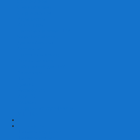
Со сценарием
С миниатюрами
С приложением
Игры-квесты
Книги-игры
Настольно-ролевые НРИ
Magic the Gathering
Для влюбленных
Застольные
Протекторы для игр
Игральные кости
Набор костей для НРИ
Аксессуары
Шашки
Домино
Русское Лото
Игра ГО
Маджонг
Подарочные сертификаты
УЦЕНКА
+
-
Шахматы
Шахматы недорогие
Шахматы резные