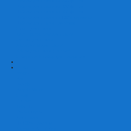
Наборы для покера на 200 фишек
Наборы для покера на 300 фишек
Наборы для покера на 500 фишек
Наборы для покера из 100% керамики
Наборы для покера Las Vegas
Сукно для покера
Карт-протекторы для покера
Фишки для покера
Аксессуары для покера
Кейсы для покера (пустые)
Собери свой набор для покера сам
+
-
Карты
Aviator
Bee
Bicycle
Bicycle Standard
Copag
Fournier
Tally-Ho
ГАФФ-карты
Для покера
Из 100% пластика
Карты от Art of Play