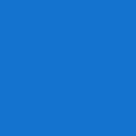
Игра престолов
Имаджинариум
Каркассон
Катамино
Квест Мастер
Кодовые имена
Колонизаторы
Кольт экспресс
Крокодил
Манчкин
Мафия
Мачи Коро
МЕМО
Монополия
Находка для шпиона
Ответь за 5 секунд
Пандемия
Покорение марса
Рик и Морти
Свинтус
Серп
Смертельные материалы
Соображарий