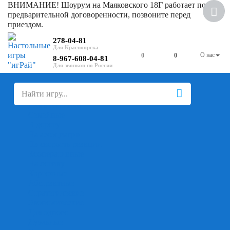
ВНИМАНИЕ! Шоурум на Маяковского 18Г работает по
предварительной договоренности, позвоните перед
приездом.
278-04-81
О нас
0
0
8-967-608-04-81
+
-
Настольные игры
Для компании
Для вечеринки
Семейные
В дорогу
На ассоциации
На скорость реакции
Кооперативные
На логику
Карточные
Абстрактные
Стратегические
Экономические
Для одного
Дуэльные