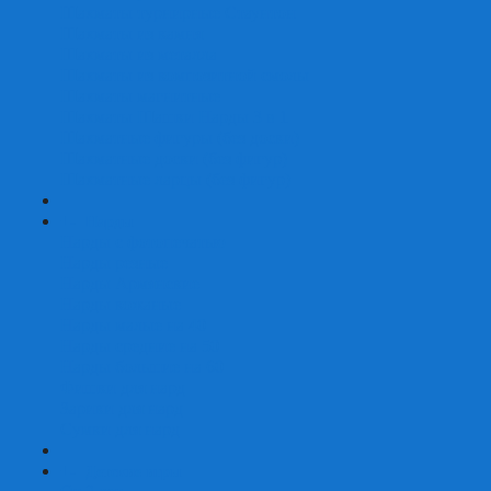
Шахматы турнирные Стаунтон
Шахматы из камня
Шахматы из металла
Шахматы из композитной смолы
Шахматы магнитные
Шахматы Шашки Нарды 3 в 1
Шахматные фигуры (без доски)
Шахматные доски (без фигур)
Шахматные ларцы (без фигур)
+
-
Нарды
Нарды с фотопечатью
Нарды резные
Нарды Армянские
Нарды кожаные
Нарды малые на 40
Нарды средние на 50
Нарды большие на 60
Фишки для нард
Зарики для нард
Сумки для нард
+
-
Детские игры