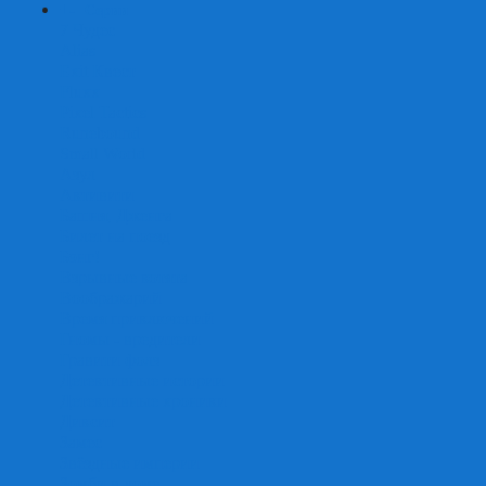
+
-
Серии
7 Чудес
Alias
Exit Квест
Fluxx
Pixel Tactics
Runebound
Small World
Азул
Активити
Башня, Дженга
Билет на поезд
Бэнг!
Взрывные котята
Воображарий
Время приключений
Гномы - вредители
Гравити фолз
Детективные истории
Детективные хроники
Диксит
Замес
Звёздные империи
Зомби в доме