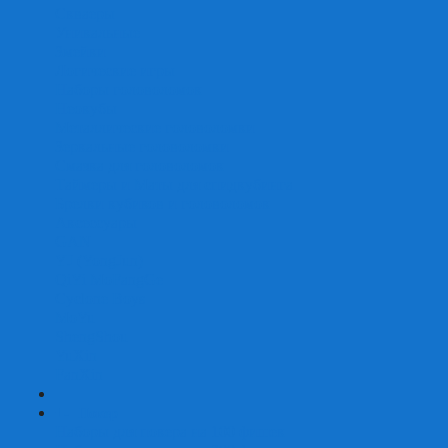
Скваеры
Уникальные
Змейки
Логические игры
Наборы головоломок
Неокубы
Металлические головоломки
Зеркальные головоломки
Смазка для головоломок
Таймеры и Маты для спидкубинга
Брелки кубиков и головоломок
Аксессуары
GAN
YJ (YongJun)
QiYi MoFangGe
Cyclone Boys
MoYu
ShengShou
YuXin
FanXin
+
-
Покер
Наборы для покера на 100 фишек