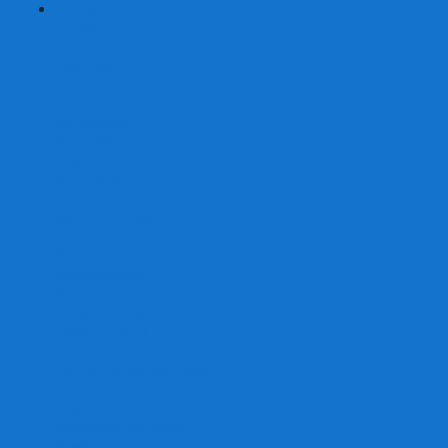
+
-
Серии
7 Чудес
Alias
Exit Квест
Fluxx
Pixel Tactics
Runebound
Small World
Азул
Активити
Башня, Дженга
Билет на поезд
Бэнг!
Взрывные котята
Воображарий
Время приключений
Гномы - вредители
Гравити фолз
Детективные истории
Детективные хроники
Диксит
Замес
Звёздные империи
Зомби в доме