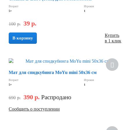
Возраст
Игроков
5+
1
39
р.
100
р.
Купить
В корзину
в 1 клик
Скидка
Мат для спидкубинга MoYu mini 50х36 см
Возраст
Игроков
5+
1
390
р.
Распродано
690
р.
Сообщить о поступлении