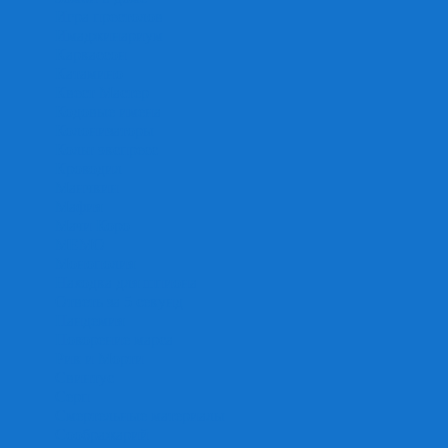
Игра престолов
Имаджинариум
Каркассон
Катамино
Квест Мастер
Кодовые имена
Колонизаторы
Кольт экспресс
Крокодил
Манчкин
Мафия
Мачи Коро
МЕМО
Монополия
Находка для шпиона
Ответь за 5 секунд
Пандемия
Покорение марса
Рик и Морти
Свинтус
Серп
Смертельные материалы
Соображарий