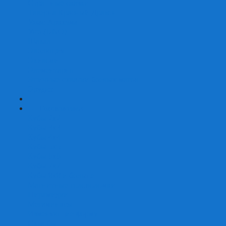
Страшные сказки
Таверна Красный Дракон
Ужас Аркхэма
Уно (UNO)
Шакал
Эволюция
Экивоки
Элементарно
Эпичные схватки боевых магов
Эрудит
+
-
Головоломки
Кубы 2х2
Кубы 3х3
Кубы 4x4
Кубы 5х5
Кубы 6х6
Кубы 7х7
Кубы 8х8 и больше
Магнитные головоломки
Пирамидки
Мегаминксы
Изменяющие форму
Скьюбы