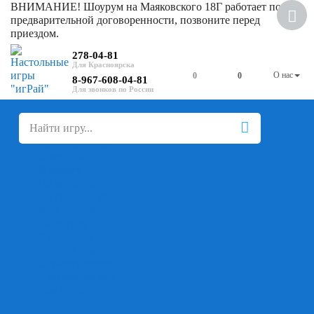
ВНИМАНИЕ! Шоурум на Маяковского 18Г работает по
Скидка
предварительной договоренности, позвоните перед
приездом.
278-04-81
О нас
0
0
8-967-608-04-81
+
-
Настольные игры
Для компании
Для вечеринки
Семейные
В дорогу
На ассоциации
На скорость реакции
Кооперативные
На логику
Карточные
Абстрактные
Стратегические
Экономические
Для одного
Дуэльные