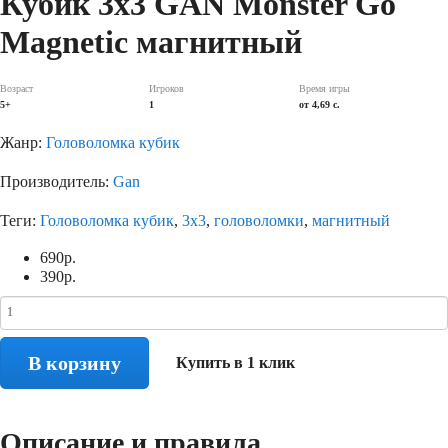
Кубик 3х3 GAN Monster Go
Magnetic магнитный
Возраст
Игроков
Время игры
5+
1
от 4,69 с.
Жанр:
Головоломка кубик
Производитель:
Gan
Теги:
Головоломка кубик
,
3х3
,
головоломки
,
магнитный
690
р.
390
р.
В корзину
Купить в 1 клик
Описание и правила