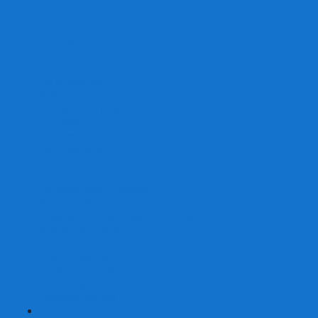
От 2 лет
От 3 лет
От 4 лет
От 5 лет
От 6 лет
От 7 лет
На внимание
Развивающие
На скорость реакции
На память
На развитие речи
Экономические
Логические
На ассоциации
Детские лото и домино
Ходилки-бродилки
Развивающие деревянные игры
Кубики историй
Наборы для опытов
Робототехника
Электронные конструкторы
Аквамозаика
Рисунки светом