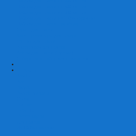
Наборы для покера на 200 фишек
Наборы для покера на 300 фишек
Наборы для покера на 500 фишек
Наборы для покера из 100% керамики
Наборы для покера Las Vegas
Сукно для покера
Карт-протекторы для покера
Фишки для покера
Аксессуары для покера
Кейсы для покера (пустые)
Собери свой набор для покера сам
+
-
Карты
Aviator
Bee
Bicycle
Bicycle Standard
Copag
Fournier
Tally-Ho
ГАФФ-карты
Для покера
Из 100% пластика
Карты от Art of Play