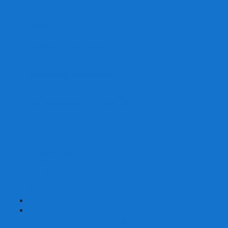
Скваеры
Уникальные
Змейки
Логические игры
Наборы головоломок
Неокубы
Металлические головоломки
Зеркальные головоломки
Смазка для головоломок
Таймеры и Маты для спидкубинга
Брелки кубиков и головоломок
Аксессуары
GAN
YJ (YongJun)
QiYi MoFangGe
Cyclone Boys
MoYu
ShengShou
YuXin
FanXin
+
-
Покер
Наборы для покера на 100 фишек