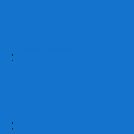
Шахматы турнирные Стаунтон
Шахматы из камня
Шахматы из металла
Шахматы из композитной смолы
Шахматы магнитные
Шахматы Шашки Нарды 3 в 1
Шахматные фигуры (без доски)
Шахматные доски (без фигур)
Шахматные ларцы (без фигур)
+
-
Нарды
Нарды с фотопечатью
Нарды резные
Нарды Армянские
Нарды кожаные
Нарды малые на 40
Нарды средние на 50
Нарды большие на 60
Фишки для нард
Зарики для нард
Сумки для нард
+
-
Детские игры