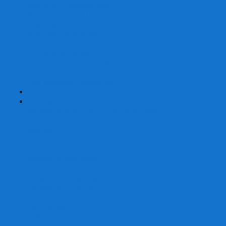
Карты от Ellusionist.com
Карты от Theory11.com
Классика от Bicycle
Классический дизайн
Наборы карт
Необычный дизайн
Специальные колоды Bicycle
ТАРО
Для фокусов и кардистри
+
-
Подарки
Метафорические ассоциативные карты
Блокноты
Браслеты
Ежедневники
Значки и пины
Конверты для денег
Планинги
Подарочные пакеты
Раскраски антистресс
Сквиши (Мялки)
Скетчбуки
Сувениры-приколы
Кружки