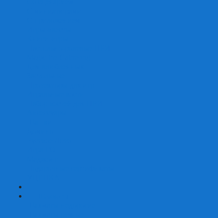
Со сценарием
С миниатюрами
С приложением
Игры-квесты
Книги-игры
Настольно-ролевые НРИ
Magic the Gathering
Для влюбленных
Застольные
Протекторы для игр
Игральные кости
Набор костей для НРИ
Аксессуары
Шашки
Домино
Русское Лото
Игра ГО
Маджонг
Подарочные сертификаты
УЦЕНКА
+
-
Шахматы
Шахматы недорогие
Шахматы резные