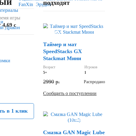
ный
подходят
FanXin
Эрудит
атериалы
ремя игры
ки
 4,69 c
ый Дракон
Скидка
Таймер и мат
SpeedStacks GX
Stackmat Мини
ломки
Возраст
Игроков
5+
1
2990
р.
Распродано
Сообщить о поступлении
ть в 1 клик
Хит
Скидка
Смазка GAN Magic Lube