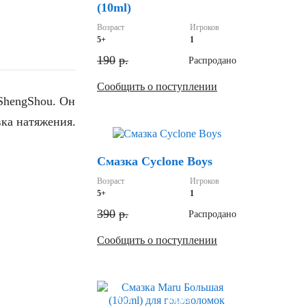
(10ml)
Возраст
Игроков
5+
1
190
р.
Распродано
Сообщить о поступлении
ShengShou. Он
вка натяжения.
Скидка
Смазка Cyclone Boys
Возраст
Игроков
5+
1
390
р.
Распродано
Сообщить о поступлении
Хит
Скидка