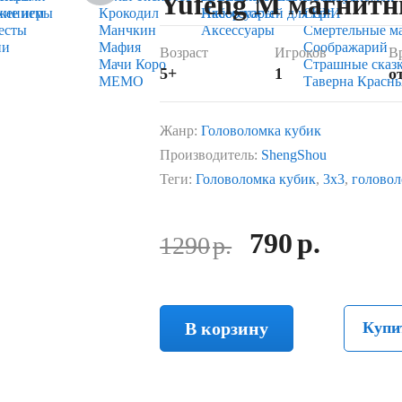
Yufeng M магнит
жением
кие игры
Крокодил
Набор костей для НРИ
Аксессуары
Серп
есты
Манчкин
Аксессуары
Смертельные м
ии
Мафия
Соображарий
Возраст
Игроков
В
Мачи Коро
Страшные сказ
5+
1
от
МЕМО
Таверна Красн
Жанр:
Головоломка кубик
Производитель:
ShengShou
Теги:
Головоломка кубик
,
3х3
,
голово
790
р.
1290
р.
В корзину
Купи