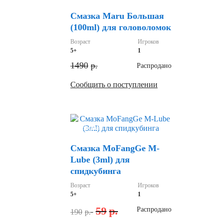
Смазка Maru Большая
(100ml) для головоломок
Возраст
Игроков
5+
1
1490
р.
Распродано
Сообщить о поступлении
Скидка
Смазка MoFangGe M-
Lube (3ml) для
спидкубинга
Возраст
Игроков
5+
1
59
р.
Распродано
190
р.