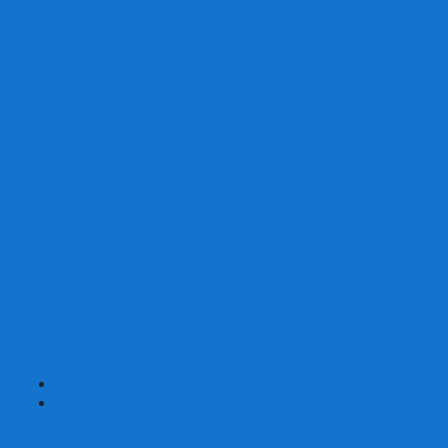
Со сценарием
С миниатюрами
С приложением
Игры-квесты
Книги-игры
Настольно-ролевые НРИ
Magic the Gathering
Для влюбленных
Застольные
Протекторы для игр
Игральные кости
Набор костей для НРИ
Аксессуары
Шашки
Домино
Русское Лото
Игра ГО
Маджонг
Подарочные сертификаты
УЦЕНКА
+
-
Шахматы
Шахматы недорогие
Шахматы резные