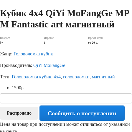
Кубик 4х4 QiYi MoFangGe MP
M Fantastic art магнитный
Возраст
Игроков
Время игры
5+
1
от 20 с.
Жанр:
Головоломка кубик
Производитель:
QiYi MoFangGe
Теги:
Головоломка кубик
,
4х4
,
головоломки
,
магнитный
1590
р.
Сообщить о поступлении
Распродано
Цена на товар при поступлении может отличаться от указанной
на сайте.