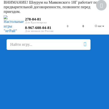
ВНИМАНИЕ! Шоурум на Маяковского 18Г работает по
предварительной договоренности, позвоните перед
приездом.
278-04-81
О нас
0
0
8-967-608-04-81
+
-
Настольные игры
Для компании
Для вечеринки
Семейные
В дорогу
На ассоциации
На скорость реакции
Кооперативные
На логику
Карточные
Абстрактные
Стратегические
Экономические
Для одного
Дуэльные