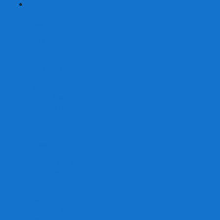
+
-
Серии
7 Чудес
Alias
Exit Квест
Fluxx
Pixel Tactics
Runebound
Small World
Азул
Активити
Башня, Дженга
Билет на поезд
Бэнг!
Взрывные котята
Воображарий
Время приключений
Гномы - вредители
Гравити фолз
Детективные истории
Детективные хроники
Диксит
Замес
Звёздные империи
Зомби в доме