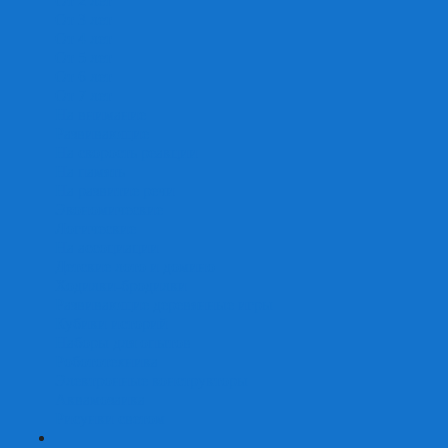
От 2 лет
От 3 лет
От 4 лет
От 5 лет
От 6 лет
От 7 лет
На внимание
Развивающие
На скорость реакции
На память
На развитие речи
Экономические
Логические
На ассоциации
Детские лото и домино
Ходилки-бродилки
Развивающие деревянные игры
Кубики историй
Наборы для опытов
Робототехника
Электронные конструкторы
Аквамозаика
Рисунки светом