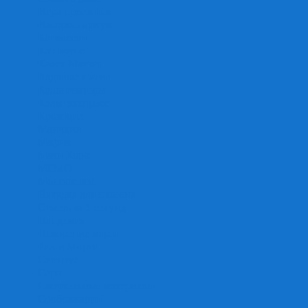
Игра престолов
Имаджинариум
Каркассон
Катамино
Квест Мастер
Кодовые имена
Колонизаторы
Кольт экспресс
Крокодил
Манчкин
Мафия
Мачи Коро
МЕМО
Монополия
Находка для шпиона
Ответь за 5 секунд
Пандемия
Покорение марса
Рик и Морти
Свинтус
Серп
Смертельные материалы
Соображарий