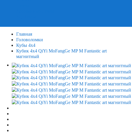
Пазлы
Деревянные пазлы
3Д Пазлы
Главная
Головоломки
Кубы 4x4
Кубик 4х4 QiYi MoFangGe MP M Fantastic art
магнитный