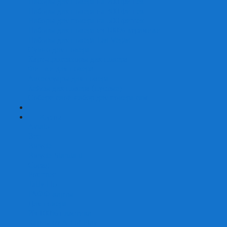
Наборы для покера на 200 фишек
Наборы для покера на 300 фишек
Наборы для покера на 500 фишек
Наборы для покера из 100% керамики
Наборы для покера Las Vegas
Сукно для покера
Карт-протекторы для покера
Фишки для покера
Аксессуары для покера
Кейсы для покера (пустые)
Собери свой набор для покера сам
+
-
Карты
Aviator
Bee
Bicycle
Bicycle Standard
Copag
Fournier
Tally-Ho
ГАФФ-карты
Для покера
Из 100% пластика
Карты от Art of Play