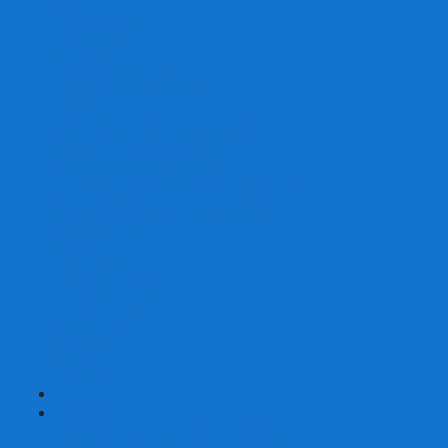
Скваеры
Уникальные
Змейки
Логические игры
Наборы головоломок
Неокубы
Металлические головоломки
Зеркальные головоломки
Смазка для головоломок
Таймеры и Маты для спидкубинга
Брелки кубиков и головоломок
Аксессуары
GAN
YJ (YongJun)
QiYi MoFangGe
Cyclone Boys
MoYu
ShengShou
YuXin
FanXin
+
-
Покер
Наборы для покера на 100 фишек