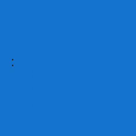
Страшные сказки
Таверна Красный Дракон
Ужас Аркхэма
Уно (UNO)
Шакал
Эволюция
Экивоки
Элементарно
Эпичные схватки боевых магов
Эрудит
+
-
Головоломки
Кубы 2х2
Кубы 3х3
Кубы 4x4
Кубы 5х5
Кубы 6х6
Кубы 7х7
Кубы 8х8 и больше
Магнитные головоломки
Пирамидки
Мегаминксы
Изменяющие форму
Скьюбы