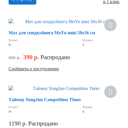
в 1 клик
Мат для спидкубинга MoYu mini 50х36 см
Возраст
Игроков
5+
1
390
р.
Распродано
690
р.
Сообщить о поступлении
Таймер YongJun Competition Timer
Возраст
Игроков
5+
1
1190
р.
Распродано