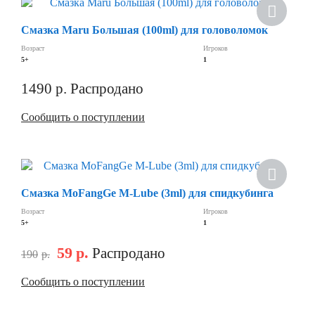
Хит
Смазка Maru Большая (100ml) для головоломок
Возраст
Игроков
5+
1
1490
р.
Распродано
Сообщить о поступлении
Смазка MoFangGe M-Lube (3ml) для спидкубинга
Возраст
Игроков
5+
1
59
р.
Распродано
190
р.
Сообщить о поступлении