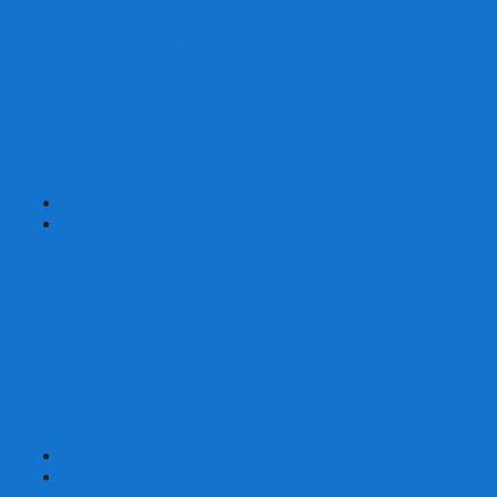
Шахматы турнирные Стаунтон
Шахматы из камня
Шахматы из металла
Шахматы из композитной смолы
Шахматы магнитные
Шахматы Шашки Нарды 3 в 1
Шахматные фигуры (без доски)
Шахматные доски (без фигур)
Шахматные ларцы (без фигур)
+
-
Нарды
Нарды с фотопечатью
Нарды резные
Нарды Армянские
Нарды кожаные
Нарды малые на 40
Нарды средние на 50
Нарды большие на 60
Фишки для нард
Зарики для нард
Сумки для нард
+
-
Детские игры