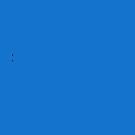
Карты от Ellusionist.com
Карты от Theory11.com
Классика от Bicycle
Классический дизайн
Наборы карт
Необычный дизайн
Специальные колоды Bicycle
ТАРО
Для фокусов и кардистри
+
-
Подарки
Метафорические ассоциативные карты
Блокноты
Браслеты
Ежедневники
Значки и пины
Конверты для денег
Планинги
Подарочные пакеты
Раскраски антистресс
Сквиши (Мялки)
Скетчбуки
Сувениры-приколы
Кружки