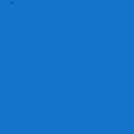
+
-
Серии
7 Чудес
Alias
Exit Квест
Fluxx
Pixel Tactics
Runebound
Small World
Азул
Активити
Башня, Дженга
Билет на поезд
Бэнг!
Взрывные котята
Воображарий
Время приключений
Гномы - вредители
Гравити фолз
Детективные истории
Детективные хроники
Диксит
Замес
Звёздные империи
Зомби в доме