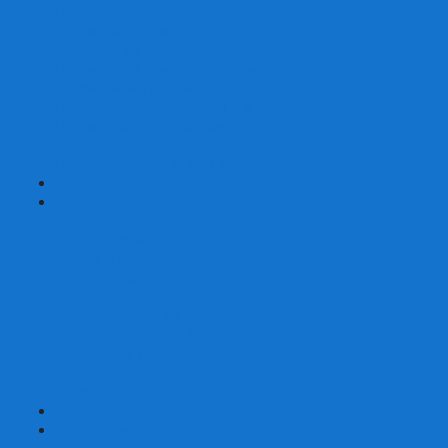
Шахматы турнирные Стаунтон
Шахматы из камня
Шахматы из металла
Шахматы из композитной смолы
Шахматы магнитные
Шахматы Шашки Нарды 3 в 1
Шахматные фигуры (без доски)
Шахматные доски (без фигур)
Шахматные ларцы (без фигур)
+
-
Нарды
Нарды с фотопечатью
Нарды резные
Нарды Армянские
Нарды кожаные
Нарды малые на 40
Нарды средние на 50
Нарды большие на 60
Фишки для нард
Зарики для нард
Сумки для нард
+
-
Детские игры