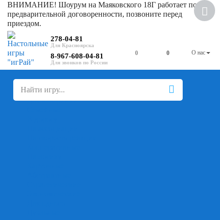
ВНИМАНИЕ! Шоурум на Маяковского 18Г работает по
предварительной договоренности, позвоните перед
приездом.
278-04-81
О нас
0
0
8-967-608-04-81
+
-
Настольные игры
Для компании
Для вечеринки
Семейные
В дорогу
На ассоциации
На скорость реакции
Кооперативные
На логику
Карточные
Абстрактные
Стратегические
Экономические
Для одного
Дуэльные