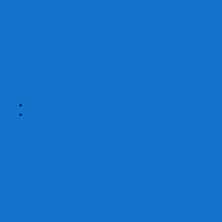
Наборы для покера на 200 фишек
Наборы для покера на 300 фишек
Наборы для покера на 500 фишек
Наборы для покера из 100% керамики
Наборы для покера Las Vegas
Сукно для покера
Карт-протекторы для покера
Фишки для покера
Аксессуары для покера
Кейсы для покера (пустые)
Собери свой набор для покера сам
+
-
Карты
Aviator
Bee
Bicycle
Bicycle Standard
Copag
Fournier
Tally-Ho
ГАФФ-карты
Для покера
Из 100% пластика
Карты от Art of Play