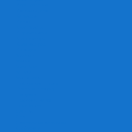
Игра престолов
Имаджинариум
Каркассон
Катамино
Квест Мастер
Кодовые имена
Колонизаторы
Кольт экспресс
Крокодил
Манчкин
Мафия
Мачи Коро
МЕМО
Монополия
Находка для шпиона
Ответь за 5 секунд
Пандемия
Покорение марса
Рик и Морти
Свинтус
Серп
Смертельные материалы
Соображарий