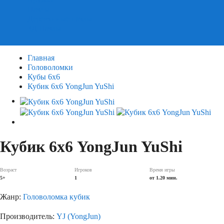
Пазлы
Деревянные пазлы
3Д Пазлы
Главная
Головоломки
Кубы 6х6
Кубик 6х6 YongJun YuShi
Кубик 6х6 YongJun YuShi
Возраст
Игроков
Время игры
5+
1
от 1.20 мин.
Жанр:
Головоломка кубик
Производитель:
YJ (YongJun)