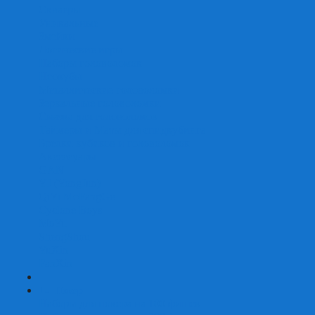
Скваеры
Уникальные
Змейки
Логические игры
Наборы головоломок
Неокубы
Металлические головоломки
Зеркальные головоломки
Смазка для головоломок
Таймеры и Маты для спидкубинга
Брелки кубиков и головоломок
Аксессуары
GAN
YJ (YongJun)
QiYi MoFangGe
Cyclone Boys
MoYu
ShengShou
YuXin
FanXin
+
-
Покер
Наборы для покера на 100 фишек