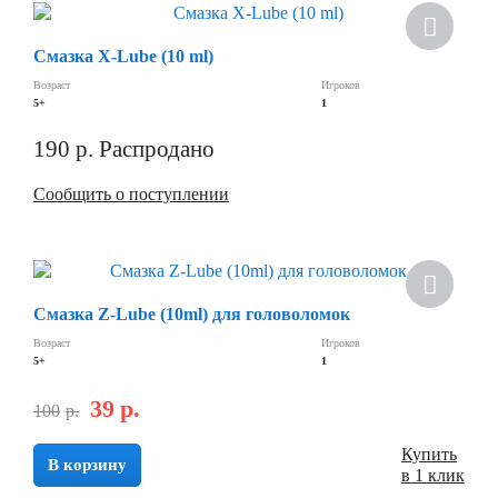
Смазка X-Lube (10 ml)
Возраст
Игроков
5+
1
190
р.
Распродано
Сообщить о поступлении
Смазка Z-Lube (10ml) для головоломок
Возраст
Игроков
5+
1
39
р.
100
р.
Купить
В корзину
в 1 клик