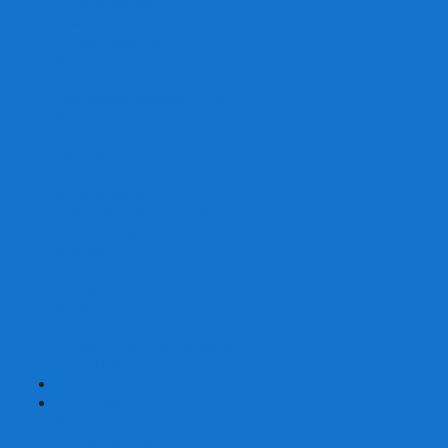
Со сценарием
С миниатюрами
С приложением
Игры-квесты
Книги-игры
Настольно-ролевые НРИ
Magic the Gathering
Для влюбленных
Застольные
Протекторы для игр
Игральные кости
Набор костей для НРИ
Аксессуары
Шашки
Домино
Русское Лото
Игра ГО
Маджонг
Подарочные сертификаты
УЦЕНКА
+
-
Шахматы
Шахматы недорогие
Шахматы резные