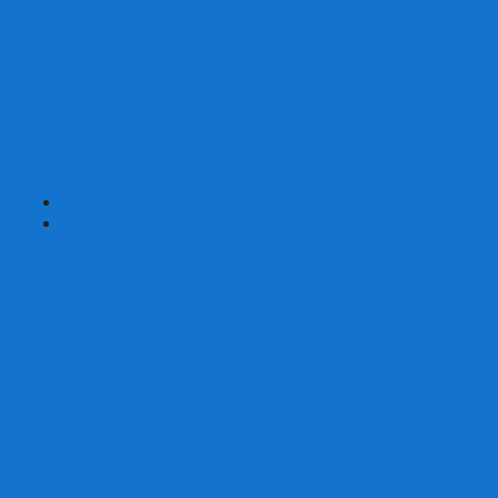
Карты от Ellusionist.com
Карты от Theory11.com
Классика от Bicycle
Классический дизайн
Наборы карт
Необычный дизайн
Специальные колоды Bicycle
ТАРО
Для фокусов и кардистри
+
-
Подарки
Метафорические ассоциативные карты
Блокноты
Браслеты
Ежедневники
Значки и пины
Конверты для денег
Планинги
Подарочные пакеты
Раскраски антистресс
Сквиши (Мялки)
Скетчбуки
Сувениры-приколы
Кружки