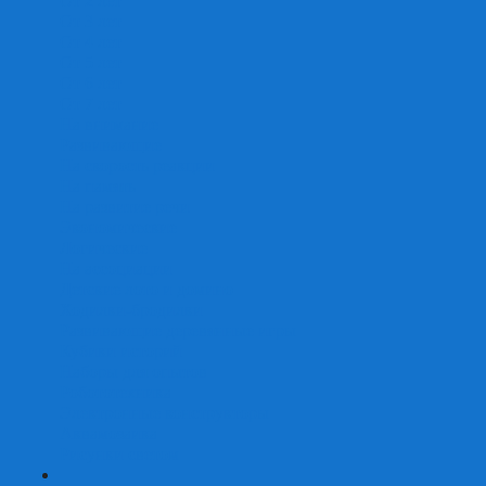
От 2 лет
От 3 лет
От 4 лет
От 5 лет
От 6 лет
От 7 лет
На внимание
Развивающие
На скорость реакции
На память
На развитие речи
Экономические
Логические
На ассоциации
Детские лото и домино
Ходилки-бродилки
Развивающие деревянные игры
Кубики историй
Наборы для опытов
Робототехника
Электронные конструкторы
Аквамозаика
Рисунки светом