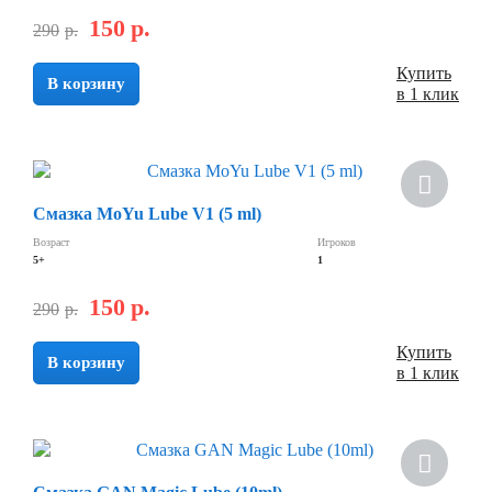
150
р.
290
р.
Купить
В корзину
в 1 клик
Смазка MoYu Lube V1 (5 ml)
Возраст
Игроков
5+
1
150
р.
290
р.
Купить
В корзину
в 1 клик
Хит