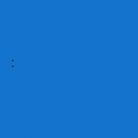
Страшные сказки
Таверна Красный Дракон
Ужас Аркхэма
Уно (UNO)
Шакал
Эволюция
Экивоки
Элементарно
Эпичные схватки боевых магов
Эрудит
+
-
Головоломки
Кубы 2х2
Кубы 3х3
Кубы 4x4
Кубы 5х5
Кубы 6х6
Кубы 7х7
Кубы 8х8 и больше
Магнитные головоломки
Пирамидки
Мегаминксы
Изменяющие форму
Скьюбы