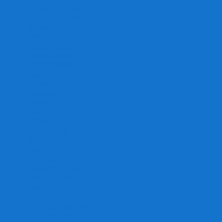
Игра престолов
Имаджинариум
Каркассон
Катамино
Квест Мастер
Кодовые имена
Колонизаторы
Кольт экспресс
Крокодил
Манчкин
Мафия
Мачи Коро
МЕМО
Монополия
Находка для шпиона
Ответь за 5 секунд
Пандемия
Покорение марса
Рик и Морти
Свинтус
Серп
Смертельные материалы
Соображарий