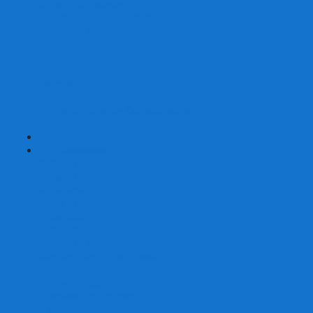
Страшные сказки
Таверна Красный Дракон
Ужас Аркхэма
Уно (UNO)
Шакал
Эволюция
Экивоки
Элементарно
Эпичные схватки боевых магов
Эрудит
+
-
Головоломки
Кубы 2х2
Кубы 3х3
Кубы 4x4
Кубы 5х5
Кубы 6х6
Кубы 7х7
Кубы 8х8 и больше
Магнитные головоломки
Пирамидки
Мегаминксы
Изменяющие форму
Скьюбы