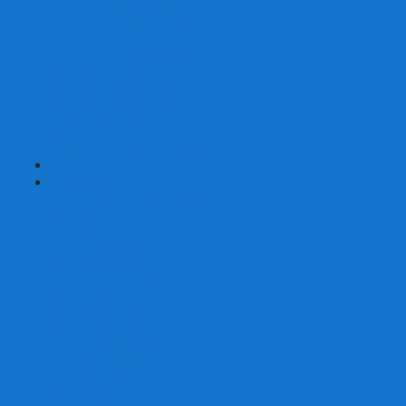
Карты от Ellusionist.com
Карты от Theory11.com
Классика от Bicycle
Классический дизайн
Наборы карт
Необычный дизайн
Специальные колоды Bicycle
ТАРО
Для фокусов и кардистри
+
-
Подарки
Метафорические ассоциативные карты
Блокноты
Браслеты
Ежедневники
Значки и пины
Конверты для денег
Планинги
Подарочные пакеты
Раскраски антистресс
Сквиши (Мялки)
Скетчбуки
Сувениры-приколы
Кружки