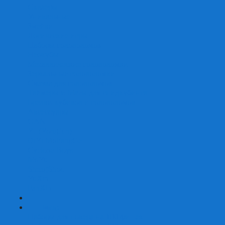
Скваеры
Уникальные
Змейки
Логические игры
Наборы головоломок
Неокубы
Металлические головоломки
Зеркальные головоломки
Смазка для головоломок
Таймеры и Маты для спидкубинга
Брелки кубиков и головоломок
Аксессуары
GAN
YJ (YongJun)
QiYi MoFangGe
Cyclone Boys
MoYu
ShengShou
YuXin
FanXin
+
-
Покер
Наборы для покера на 100 фишек