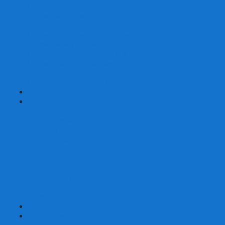
Шахматы турнирные Стаунтон
Шахматы из камня
Шахматы из металла
Шахматы из композитной смолы
Шахматы магнитные
Шахматы Шашки Нарды 3 в 1
Шахматные фигуры (без доски)
Шахматные доски (без фигур)
Шахматные ларцы (без фигур)
+
-
Нарды
Нарды с фотопечатью
Нарды резные
Нарды Армянские
Нарды кожаные
Нарды малые на 40
Нарды средние на 50
Нарды большие на 60
Фишки для нард
Зарики для нард
Сумки для нард
+
-
Детские игры