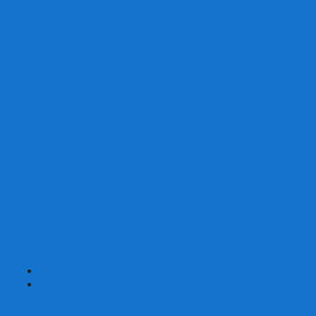
Со сценарием
С миниатюрами
С приложением
Игры-квесты
Книги-игры
Настольно-ролевые НРИ
Magic the Gathering
Для влюбленных
Застольные
Протекторы для игр
Игральные кости
Набор костей для НРИ
Аксессуары
Шашки
Домино
Русское Лото
Игра ГО
Маджонг
Подарочные сертификаты
УЦЕНКА
+
-
Шахматы
Шахматы недорогие
Шахматы резные