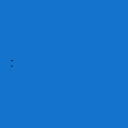
Наборы для покера на 200 фишек
Наборы для покера на 300 фишек
Наборы для покера на 500 фишек
Наборы для покера из 100% керамики
Наборы для покера Las Vegas
Сукно для покера
Карт-протекторы для покера
Фишки для покера
Аксессуары для покера
Кейсы для покера (пустые)
Собери свой набор для покера сам
+
-
Карты
Aviator
Bee
Bicycle
Bicycle Standard
Copag
Fournier
Tally-Ho
ГАФФ-карты
Для покера
Из 100% пластика
Карты от Art of Play