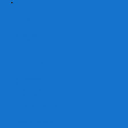
+
-
Серии
7 Чудес
Alias
Exit Квест
Fluxx
Pixel Tactics
Runebound
Small World
Азул
Активити
Башня, Дженга
Билет на поезд
Бэнг!
Взрывные котята
Воображарий
Время приключений
Гномы - вредители
Гравити фолз
Детективные истории
Детективные хроники
Диксит
Замес
Звёздные империи
Зомби в доме