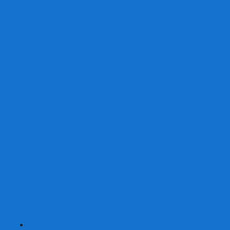
От 2 лет
От 3 лет
От 4 лет
От 5 лет
От 6 лет
От 7 лет
На внимание
Развивающие
На скорость реакции
На память
На развитие речи
Экономические
Логические
На ассоциации
Детские лото и домино
Ходилки-бродилки
Развивающие деревянные игры
Кубики историй
Наборы для опытов
Робототехника
Электронные конструкторы
Аквамозаика
Рисунки светом