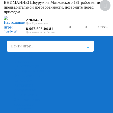
ВНИМАНИЕ! Шоурум на Маяковского 18Г работает по
Скидка
предварительной договоренности, позвоните перед
приездом.
278-04-81
О нас
0
0
8-967-608-04-81
+
-
Настольные игры
Для компании
Для вечеринки
Семейные
В дорогу
На ассоциации
На скорость реакции
Кооперативные
На логику
Карточные
Абстрактные
Стратегические
Экономические
Для одного
Дуэльные