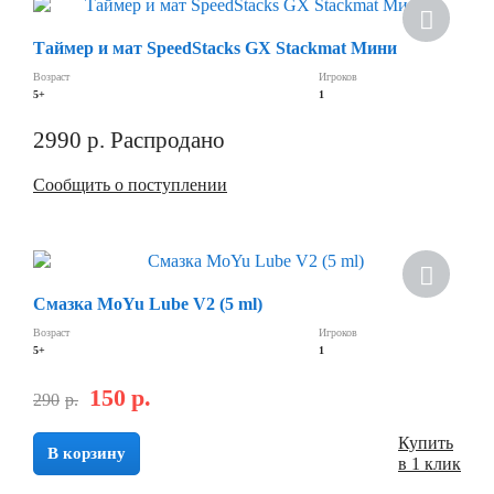
Скидка
Таймер и мат SpeedStacks GX Stackmat Мини
Возраст
Игроков
5+
1
2990
р.
Распродано
Сообщить о поступлении
Скидка
Смазка MoYu Lube V2 (5 ml)
Возраст
Игроков
5+
1
150
р.
290
р.
Купить
В корзину
в 1 клик