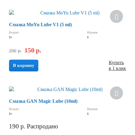
Скидка
Смазка MoYu Lube V1 (5 ml)
Возраст
Игроков
5+
1
150
р.
290
р.
Купить
В корзину
в 1 клик
Хит
Смазка GAN Magic Lube (10ml)
Скидка
Возраст
Игроков
5+
1
190
р.
Распродано