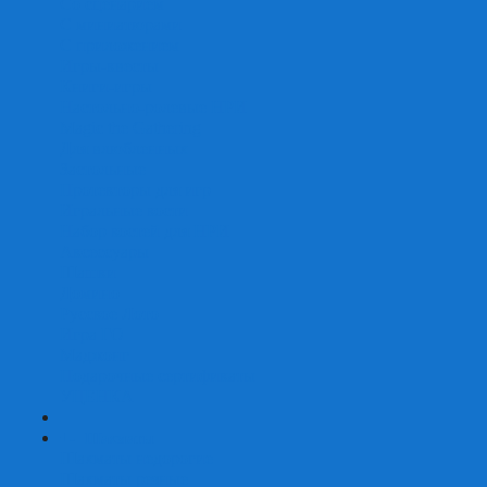
Со сценарием
С миниатюрами
С приложением
Игры-квесты
Книги-игры
Настольно-ролевые НРИ
Magic the Gathering
Для влюбленных
Застольные
Протекторы для игр
Игральные кости
Набор костей для НРИ
Аксессуары
Шашки
Домино
Русское Лото
Игра ГО
Маджонг
Подарочные сертификаты
УЦЕНКА
+
-
Шахматы
Шахматы недорогие
Шахматы резные