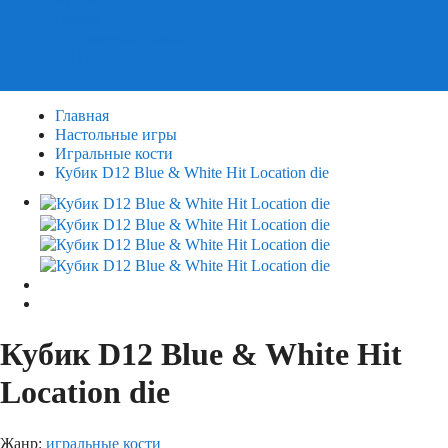
Пазлы
Деревянные пазлы
3Д Пазлы
Главная
Настольные игры
Игральные кости
Кубик D12 Blue & White Hit Location die
Кубик D12 Blue & White Hit
Location die
Жанр:
игральные кости