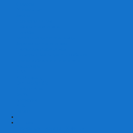
Скваеры
Уникальные
Змейки
Логические игры
Наборы головоломок
Неокубы
Металлические головоломки
Зеркальные головоломки
Смазка для головоломок
Таймеры и Маты для спидкубинга
Брелки кубиков и головоломок
Аксессуары
GAN
YJ (YongJun)
QiYi MoFangGe
Cyclone Boys
MoYu
ShengShou
YuXin
FanXin
+
-
Покер
Наборы для покера на 100 фишек