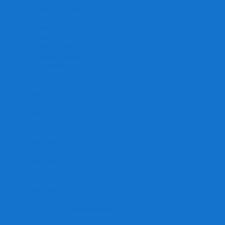
Игра престолов
Имаджинариум
Каркассон
Катамино
Квест Мастер
Кодовые имена
Колонизаторы
Кольт экспресс
Крокодил
Манчкин
Мафия
Мачи Коро
МЕМО
Монополия
Находка для шпиона
Ответь за 5 секунд
Пандемия
Покорение марса
Рик и Морти
Свинтус
Серп
Смертельные материалы
Соображарий