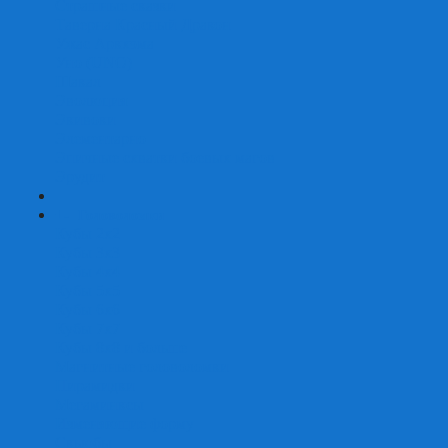
Страшные сказки
Таверна Красный Дракон
Ужас Аркхэма
Уно (UNO)
Шакал
Эволюция
Экивоки
Элементарно
Эпичные схватки боевых магов
Эрудит
+
-
Головоломки
Кубы 2х2
Кубы 3х3
Кубы 4x4
Кубы 5х5
Кубы 6х6
Кубы 7х7
Кубы 8х8 и больше
Магнитные головоломки
Пирамидки
Мегаминксы
Изменяющие форму
Скьюбы