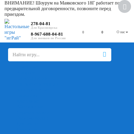
ВНИМАНИЕ! Шоурум на Маяковского 18Г работает по
предварительной договоренности, позвоните перед
приездом.
278-04-81
О нас
0
0
8-967-608-04-81
+
-
Настольные игры
Для компании
Для вечеринки
Семейные
В дорогу
На ассоциации
На скорость реакции
Кооперативные
На логику
Карточные
Абстрактные
Стратегические
Экономические
Для одного
Дуэльные