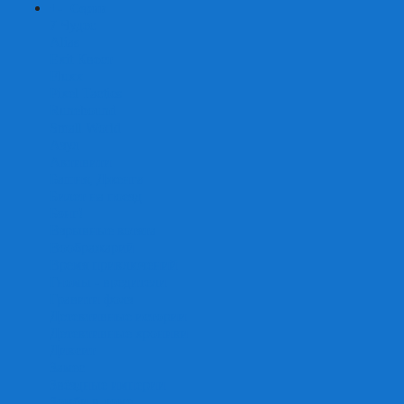
+
-
Серии
7 Чудес
Alias
Exit Квест
Fluxx
Pixel Tactics
Runebound
Small World
Азул
Активити
Башня, Дженга
Билет на поезд
Бэнг!
Взрывные котята
Воображарий
Время приключений
Гномы - вредители
Гравити фолз
Детективные истории
Детективные хроники
Диксит
Замес
Звёздные империи
Зомби в доме