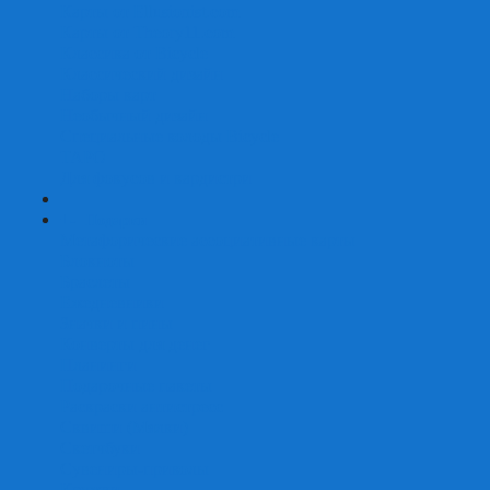
Карты от Ellusionist.com
Карты от Theory11.com
Классика от Bicycle
Классический дизайн
Наборы карт
Необычный дизайн
Специальные колоды Bicycle
ТАРО
Для фокусов и кардистри
+
-
Подарки
Метафорические ассоциативные карты
Блокноты
Браслеты
Ежедневники
Значки и пины
Конверты для денег
Планинги
Подарочные пакеты
Раскраски антистресс
Сквиши (Мялки)
Скетчбуки
Сувениры-приколы
Кружки