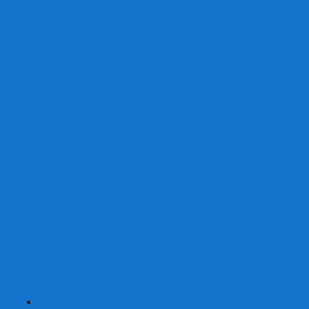
От 2 лет
От 3 лет
От 4 лет
От 5 лет
От 6 лет
От 7 лет
На внимание
Развивающие
На скорость реакции
На память
На развитие речи
Экономические
Логические
На ассоциации
Детские лото и домино
Ходилки-бродилки
Развивающие деревянные игры
Кубики историй
Наборы для опытов
Робототехника
Электронные конструкторы
Аквамозаика
Рисунки светом