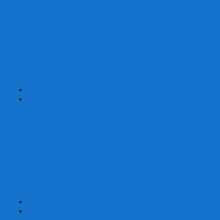
Шахматы турнирные Стаунтон
Шахматы из камня
Шахматы из металла
Шахматы из композитной смолы
Шахматы магнитные
Шахматы Шашки Нарды 3 в 1
Шахматные фигуры (без доски)
Шахматные доски (без фигур)
Шахматные ларцы (без фигур)
+
-
Нарды
Нарды с фотопечатью
Нарды резные
Нарды Армянские
Нарды кожаные
Нарды малые на 40
Нарды средние на 50
Нарды большие на 60
Фишки для нард
Зарики для нард
Сумки для нард
+
-
Детские игры