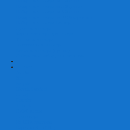
Наборы для покера на 200 фишек
Наборы для покера на 300 фишек
Наборы для покера на 500 фишек
Наборы для покера из 100% керамики
Наборы для покера Las Vegas
Сукно для покера
Карт-протекторы для покера
Фишки для покера
Аксессуары для покера
Кейсы для покера (пустые)
Собери свой набор для покера сам
+
-
Карты
Aviator
Bee
Bicycle
Bicycle Standard
Copag
Fournier
Tally-Ho
ГАФФ-карты
Для покера
Из 100% пластика
Карты от Art of Play