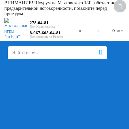
ВНИМАНИЕ! Шоурум на Маяковского 18Г работает по
предварительной договоренности, позвоните перед
приездом.
278-04-81
О нас
0
0
8-967-608-04-81
+
-
Настольные игры
Для компании
Для вечеринки
Семейные
В дорогу
На ассоциации
На скорость реакции
Кооперативные
На логику
Карточные
Абстрактные
Стратегические
Экономические
Для одного
Дуэльные