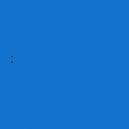
Страшные сказки
Таверна Красный Дракон
Ужас Аркхэма
Уно (UNO)
Шакал
Эволюция
Экивоки
Элементарно
Эпичные схватки боевых магов
Эрудит
+
-
Головоломки
Кубы 2х2
Кубы 3х3
Кубы 4x4
Кубы 5х5
Кубы 6х6
Кубы 7х7
Кубы 8х8 и больше
Магнитные головоломки
Пирамидки
Мегаминксы
Изменяющие форму
Скьюбы