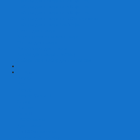
Наборы для покера на 200 фишек
Наборы для покера на 300 фишек
Наборы для покера на 500 фишек
Наборы для покера из 100% керамики
Наборы для покера Las Vegas
Сукно для покера
Карт-протекторы для покера
Фишки для покера
Аксессуары для покера
Кейсы для покера (пустые)
Собери свой набор для покера сам
+
-
Карты
Aviator
Bee
Bicycle
Bicycle Standard
Copag
Fournier
Tally-Ho
ГАФФ-карты
Для покера
Из 100% пластика
Карты от Art of Play