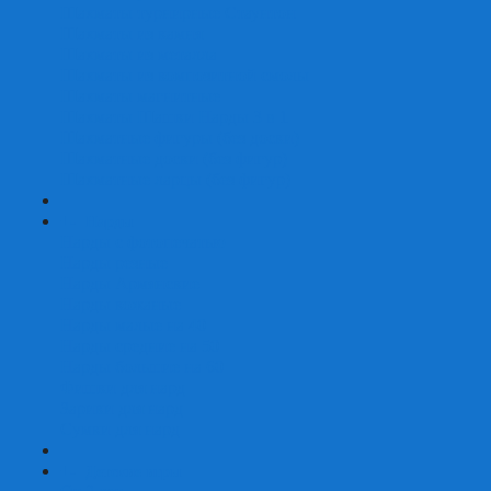
Шахматы турнирные Стаунтон
Шахматы из камня
Шахматы из металла
Шахматы из композитной смолы
Шахматы магнитные
Шахматы Шашки Нарды 3 в 1
Шахматные фигуры (без доски)
Шахматные доски (без фигур)
Шахматные ларцы (без фигур)
+
-
Нарды
Нарды с фотопечатью
Нарды резные
Нарды Армянские
Нарды кожаные
Нарды малые на 40
Нарды средние на 50
Нарды большие на 60
Фишки для нард
Зарики для нард
Сумки для нард
+
-
Детские игры