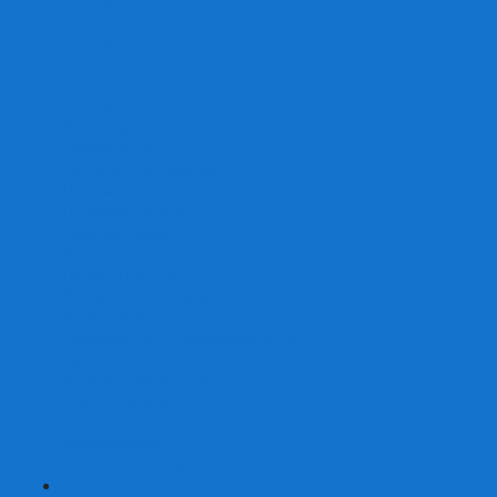
От 2 лет
От 3 лет
От 4 лет
От 5 лет
От 6 лет
От 7 лет
На внимание
Развивающие
На скорость реакции
На память
На развитие речи
Экономические
Логические
На ассоциации
Детские лото и домино
Ходилки-бродилки
Развивающие деревянные игры
Кубики историй
Наборы для опытов
Робототехника
Электронные конструкторы
Аквамозаика
Рисунки светом