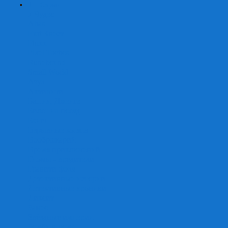
+
-
Серии
7 Чудес
Alias
Exit Квест
Fluxx
Pixel Tactics
Runebound
Small World
Азул
Активити
Башня, Дженга
Билет на поезд
Бэнг!
Взрывные котята
Воображарий
Время приключений
Гномы - вредители
Гравити фолз
Детективные истории
Детективные хроники
Диксит
Замес
Звёздные империи
Зомби в доме