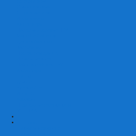
Со сценарием
С миниатюрами
С приложением
Игры-квесты
Книги-игры
Настольно-ролевые НРИ
Magic the Gathering
Для влюбленных
Застольные
Протекторы для игр
Игральные кости
Набор костей для НРИ
Аксессуары
Шашки
Домино
Русское Лото
Игра ГО
Маджонг
Подарочные сертификаты
УЦЕНКА
+
-
Шахматы
Шахматы недорогие
Шахматы резные