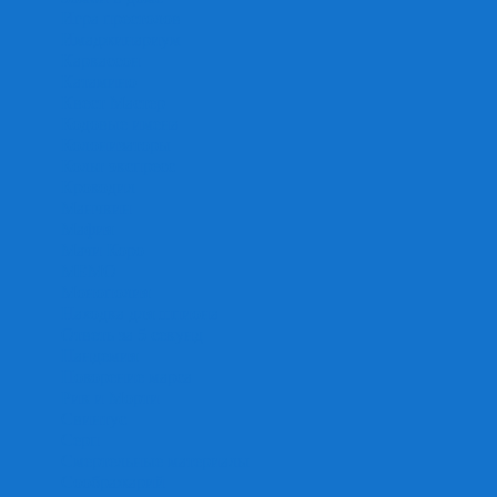
Игра престолов
Имаджинариум
Каркассон
Катамино
Квест Мастер
Кодовые имена
Колонизаторы
Кольт экспресс
Крокодил
Манчкин
Мафия
Мачи Коро
МЕМО
Монополия
Находка для шпиона
Ответь за 5 секунд
Пандемия
Покорение марса
Рик и Морти
Свинтус
Серп
Смертельные материалы
Соображарий