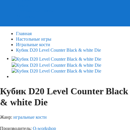
Пазлы
Деревянные пазлы
3Д Пазлы
Главная
Настольные игры
Игральные кости
Кубик D20 Level Counter Black & white Die
Кубик D20 Level Counter Black
& white Die
Жанр:
игральные кости
Производитель:
Q-workshop