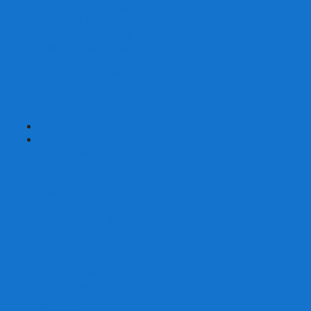
Карты от Ellusionist.com
Карты от Theory11.com
Классика от Bicycle
Классический дизайн
Наборы карт
Необычный дизайн
Специальные колоды Bicycle
ТАРО
Для фокусов и кардистри
+
-
Подарки
Метафорические ассоциативные карты
Блокноты
Браслеты
Ежедневники
Значки и пины
Конверты для денег
Планинги
Подарочные пакеты
Раскраски антистресс
Сквиши (Мялки)
Скетчбуки
Сувениры-приколы
Кружки