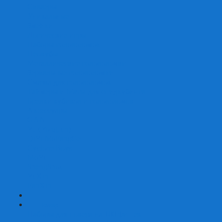
Скваеры
Уникальные
Змейки
Логические игры
Наборы головоломок
Неокубы
Металлические головоломки
Зеркальные головоломки
Смазка для головоломок
Таймеры и Маты для спидкубинга
Брелки кубиков и головоломок
Аксессуары
GAN
YJ (YongJun)
QiYi MoFangGe
Cyclone Boys
MoYu
ShengShou
YuXin
FanXin
+
-
Покер
Наборы для покера на 100 фишек