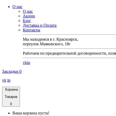
О нас
О нас
Акции
Блог
Доставка и Оплата
Контакты
Мы находимся в г. Красноярск,
переулок Маяковского, 18г
Работаем по предварительной договоренности, позв
vk
in
Закладки
0
vk
in
Корзина
Товаров
0
Ваша корзина пуста!