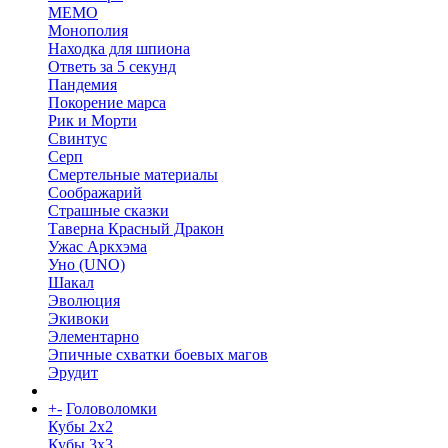
МЕМО
Монополия
Находка для шпиона
Ответь за 5 секунд
Пандемия
Покорение марса
Рик и Морти
Свинтус
Серп
Смертельные материалы
Соображарий
Страшные сказки
Таверна Красный Дракон
Ужас Аркхэма
Уно (UNO)
Шакал
Эволюция
Экивоки
Элементарно
Эпичные схватки боевых магов
Эрудит
+
-
Головоломки
Кубы 2х2
Кубы 3х3