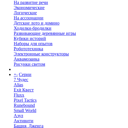
На развитие речи
Экономические
Логические
На ассоциации
Детские лото и домино
Ходилки-бродилки
Развивающие деревянные игры
Кубики историй
Наборы для опытов
Робототехника
Электронные конструкторы
Аквамозаика
Рисунки светом
+
-
Серии
7 Чудес
Alias
Exit Квест
Fluxx
Pixel Tactics
Runebound
Small World
Азул
Активити
Башня, Дженга