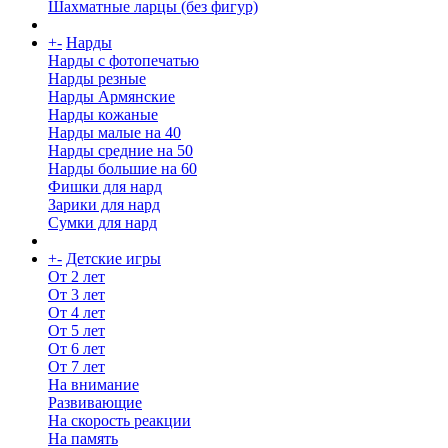
Шахматные ларцы (без фигур)
+
-
Нарды
Нарды с фотопечатью
Нарды резные
Нарды Армянские
Нарды кожаные
Нарды малые на 40
Нарды средние на 50
Нарды большие на 60
Фишки для нард
Зарики для нард
Сумки для нард
+
-
Детские игры
От 2 лет
От 3 лет
От 4 лет
От 5 лет
От 6 лет
От 7 лет
На внимание
Развивающие
На скорость реакции
На память