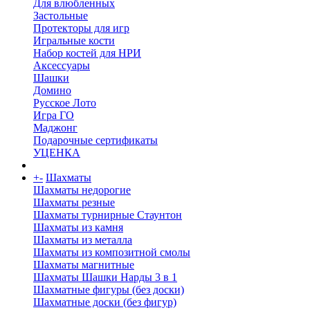
Для влюбленных
Застольные
Протекторы для игр
Игральные кости
Набор костей для НРИ
Аксессуары
Шашки
Домино
Русское Лото
Игра ГО
Маджонг
Подарочные сертификаты
УЦЕНКА
+
-
Шахматы
Шахматы недорогие
Шахматы резные
Шахматы турнирные Стаунтон
Шахматы из камня
Шахматы из металла
Шахматы из композитной смолы
Шахматы магнитные
Шахматы Шашки Нарды 3 в 1
Шахматные фигуры (без доски)
Шахматные доски (без фигур)