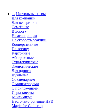
Каталог
+
-
Настольные игры
Для компании
Для вечеринки
Семейные
В дорогу
На ассоциации
На скорость реакции
Кооперативные
На логику
Карточные
Абстрактные
Стратегические
Экономические
Для одного
Дуэльные
Со сценарием
С миниатюрами
С приложением
Игры-квесты
Книги-игры
Настольно-ролевые НРИ
Magic the Gathering