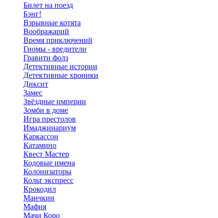
Билет на поезд
Бэнг!
Взрывные котята
Воображарий
Время приключений
Гномы - вредители
Гравити фолз
Детективные истории
Детективные хроники
Диксит
Замес
Звёздные империи
Зомби в доме
Игра престолов
Имаджинариум
Каркассон
Катамино
Квест Мастер
Кодовые имена
Колонизаторы
Кольт экспресс
Крокодил
Манчкин
Мафия
Мачи Коро