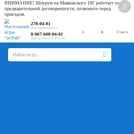
ВНИМАНИЕ! Шоурум на Маяковского 18Г работает по
предварительной договоренности, позвоните перед
приездом.
278-04-81
О нас
0
0
8-967-608-04-81
+
-
Настольные игры
Для компании
Для вечеринки
Семейные
В дорогу
На ассоциации
На скорость реакции
Кооперативные
На логику
Карточные
Абстрактные
Стратегические
Экономические
Для одного
Дуэльные