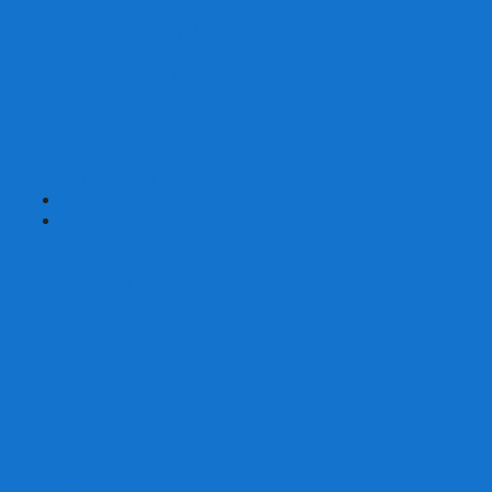
Карты от Ellusionist.com
Карты от Theory11.com
Классика от Bicycle
Классический дизайн
Наборы карт
Необычный дизайн
Специальные колоды Bicycle
ТАРО
Для фокусов и кардистри
+
-
Подарки
Метафорические ассоциативные карты
Блокноты
Браслеты
Ежедневники
Значки и пины
Конверты для денег
Планинги
Подарочные пакеты
Раскраски антистресс
Сквиши (Мялки)
Скетчбуки
Сувениры-приколы
Кружки