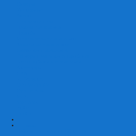
Скваеры
Уникальные
Змейки
Логические игры
Наборы головоломок
Неокубы
Металлические головоломки
Зеркальные головоломки
Смазка для головоломок
Таймеры и Маты для спидкубинга
Брелки кубиков и головоломок
Аксессуары
GAN
YJ (YongJun)
QiYi MoFangGe
Cyclone Boys
MoYu
ShengShou
YuXin
FanXin
+
-
Покер
Наборы для покера на 100 фишек