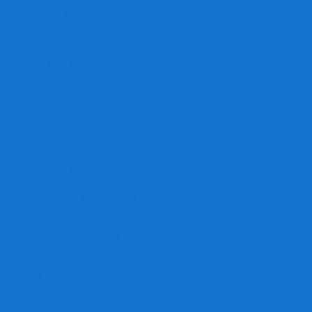
Игра престолов
Имаджинариум
Каркассон
Катамино
Квест Мастер
Кодовые имена
Колонизаторы
Кольт экспресс
Крокодил
Манчкин
Мафия
Мачи Коро
МЕМО
Монополия
Находка для шпиона
Ответь за 5 секунд
Пандемия
Покорение марса
Рик и Морти
Свинтус
Серп
Смертельные материалы
Соображарий