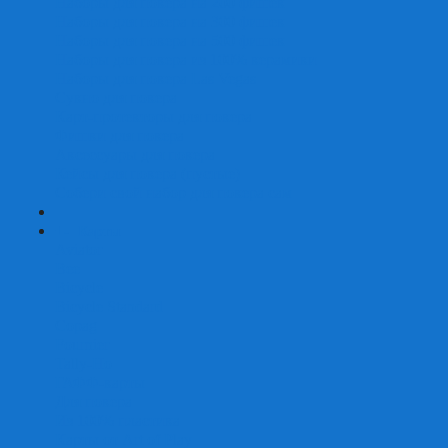
Наборы для покера на 200 фишек
Наборы для покера на 300 фишек
Наборы для покера на 500 фишек
Наборы для покера из 100% керамики
Наборы для покера Las Vegas
Сукно для покера
Карт-протекторы для покера
Фишки для покера
Аксессуары для покера
Кейсы для покера (пустые)
Собери свой набор для покера сам
+
-
Карты
Aviator
Bee
Bicycle
Bicycle Standard
Copag
Fournier
Tally-Ho
ГАФФ-карты
Для покера
Из 100% пластика
Карты от Art of Play