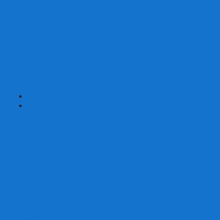
Страшные сказки
Таверна Красный Дракон
Ужас Аркхэма
Уно (UNO)
Шакал
Эволюция
Экивоки
Элементарно
Эпичные схватки боевых магов
Эрудит
+
-
Головоломки
Кубы 2х2
Кубы 3х3
Кубы 4x4
Кубы 5х5
Кубы 6х6
Кубы 7х7
Кубы 8х8 и больше
Магнитные головоломки
Пирамидки
Мегаминксы
Изменяющие форму
Скьюбы