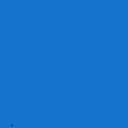
От 2 лет
От 3 лет
От 4 лет
От 5 лет
От 6 лет
От 7 лет
На внимание
Развивающие
На скорость реакции
На память
На развитие речи
Экономические
Логические
На ассоциации
Детские лото и домино
Ходилки-бродилки
Развивающие деревянные игры
Кубики историй
Наборы для опытов
Робототехника
Электронные конструкторы
Аквамозаика
Рисунки светом