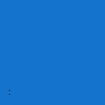
Со сценарием
С миниатюрами
С приложением
Игры-квесты
Книги-игры
Настольно-ролевые НРИ
Magic the Gathering
Для влюбленных
Застольные
Протекторы для игр
Игральные кости
Набор костей для НРИ
Аксессуары
Шашки
Домино
Русское Лото
Игра ГО
Маджонг
Подарочные сертификаты
УЦЕНКА
+
-
Шахматы
Шахматы недорогие
Шахматы резные