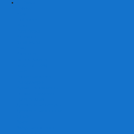
+
-
Серии
7 Чудес
Alias
Exit Квест
Fluxx
Pixel Tactics
Runebound
Small World
Азул
Активити
Башня, Дженга
Билет на поезд
Бэнг!
Взрывные котята
Воображарий
Время приключений
Гномы - вредители
Гравити фолз
Детективные истории
Детективные хроники
Диксит
Замес
Звёздные империи
Зомби в доме