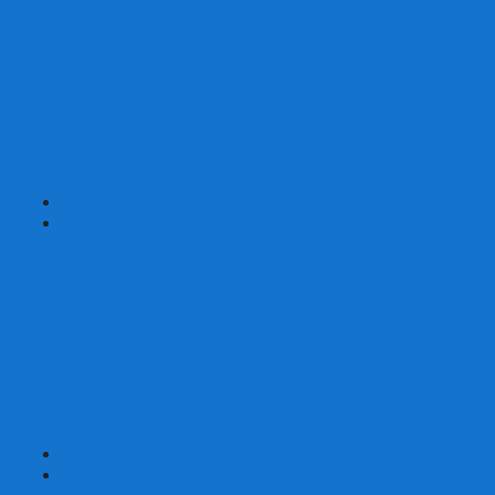
Шахматы турнирные Стаунтон
Шахматы из камня
Шахматы из металла
Шахматы из композитной смолы
Шахматы магнитные
Шахматы Шашки Нарды 3 в 1
Шахматные фигуры (без доски)
Шахматные доски (без фигур)
Шахматные ларцы (без фигур)
+
-
Нарды
Нарды с фотопечатью
Нарды резные
Нарды Армянские
Нарды кожаные
Нарды малые на 40
Нарды средние на 50
Нарды большие на 60
Фишки для нард
Зарики для нард
Сумки для нард
+
-
Детские игры