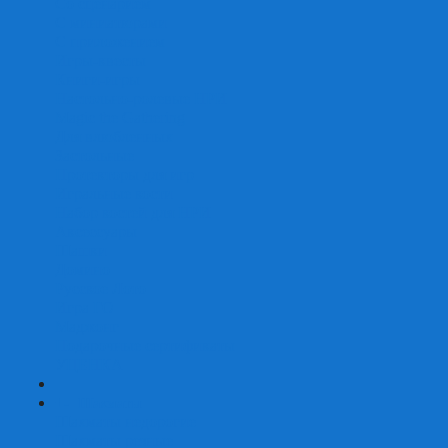
Со сценарием
С миниатюрами
С приложением
Игры-квесты
Книги-игры
Настольно-ролевые НРИ
Magic the Gathering
Для влюбленных
Застольные
Протекторы для игр
Игральные кости
Набор костей для НРИ
Аксессуары
Шашки
Домино
Русское Лото
Игра ГО
Маджонг
Подарочные сертификаты
УЦЕНКА
+
-
Шахматы
Шахматы недорогие
Шахматы резные