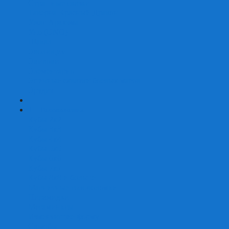
Страшные сказки
Таверна Красный Дракон
Ужас Аркхэма
Уно (UNO)
Шакал
Эволюция
Экивоки
Элементарно
Эпичные схватки боевых магов
Эрудит
+
-
Головоломки
Кубы 2х2
Кубы 3х3
Кубы 4x4
Кубы 5х5
Кубы 6х6
Кубы 7х7
Кубы 8х8 и больше
Магнитные головоломки
Пирамидки
Мегаминксы
Изменяющие форму
Скьюбы