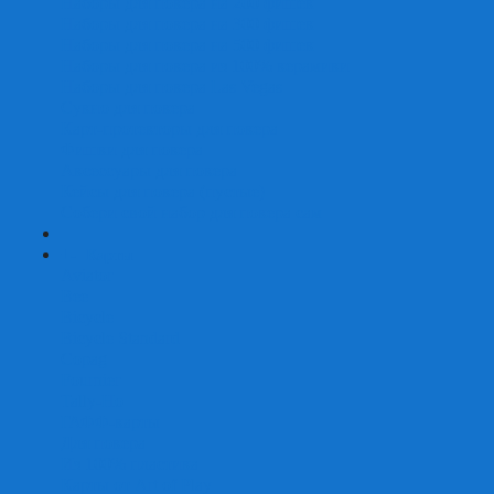
Наборы для покера на 200 фишек
Наборы для покера на 300 фишек
Наборы для покера на 500 фишек
Наборы для покера из 100% керамики
Наборы для покера Las Vegas
Сукно для покера
Карт-протекторы для покера
Фишки для покера
Аксессуары для покера
Кейсы для покера (пустые)
Собери свой набор для покера сам
+
-
Карты
Aviator
Bee
Bicycle
Bicycle Standard
Copag
Fournier
Tally-Ho
ГАФФ-карты
Для покера
Из 100% пластика
Карты от Art of Play