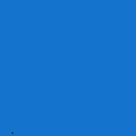
От 2 лет
От 3 лет
От 4 лет
От 5 лет
От 6 лет
От 7 лет
На внимание
Развивающие
На скорость реакции
На память
На развитие речи
Экономические
Логические
На ассоциации
Детские лото и домино
Ходилки-бродилки
Развивающие деревянные игры
Кубики историй
Наборы для опытов
Робототехника
Электронные конструкторы
Аквамозаика
Рисунки светом