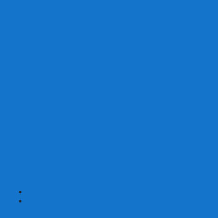
Скваеры
Уникальные
Змейки
Логические игры
Наборы головоломок
Неокубы
Металлические головоломки
Зеркальные головоломки
Смазка для головоломок
Таймеры и Маты для спидкубинга
Брелки кубиков и головоломок
Аксессуары
GAN
YJ (YongJun)
QiYi MoFangGe
Cyclone Boys
MoYu
ShengShou
YuXin
FanXin
+
-
Покер
Наборы для покера на 100 фишек