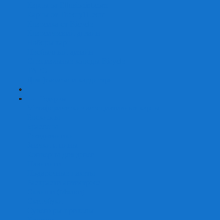
Карты от Ellusionist.com
Карты от Theory11.com
Классика от Bicycle
Классический дизайн
Наборы карт
Необычный дизайн
Специальные колоды Bicycle
ТАРО
Для фокусов и кардистри
+
-
Подарки
Метафорические ассоциативные карты
Блокноты
Браслеты
Ежедневники
Значки и пины
Конверты для денег
Планинги
Подарочные пакеты
Раскраски антистресс
Сквиши (Мялки)
Скетчбуки
Сувениры-приколы
Кружки