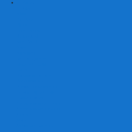
+
-
Серии
7 Чудес
Alias
Exit Квест
Fluxx
Pixel Tactics
Runebound
Small World
Азул
Активити
Башня, Дженга
Билет на поезд
Бэнг!
Взрывные котята
Воображарий
Время приключений
Гномы - вредители
Гравити фолз
Детективные истории
Детективные хроники
Диксит
Замес
Звёздные империи
Зомби в доме