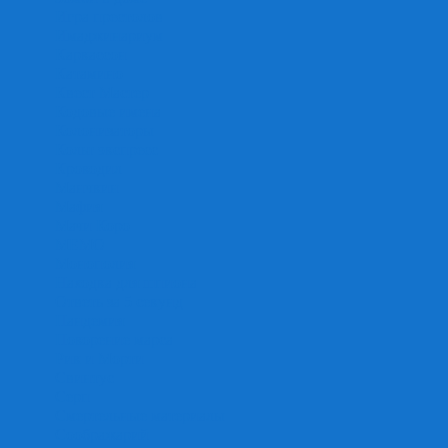
Игра престолов
Имаджинариум
Каркассон
Катамино
Квест Мастер
Кодовые имена
Колонизаторы
Кольт экспресс
Крокодил
Манчкин
Мафия
Мачи Коро
МЕМО
Монополия
Находка для шпиона
Ответь за 5 секунд
Пандемия
Покорение марса
Рик и Морти
Свинтус
Серп
Смертельные материалы
Соображарий