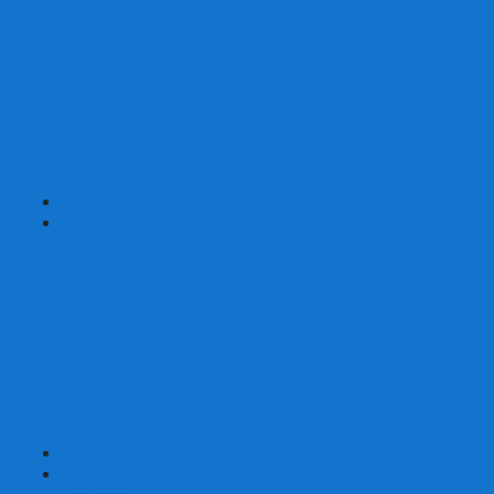
Шахматы турнирные Стаунтон
Шахматы из камня
Шахматы из металла
Шахматы из композитной смолы
Шахматы магнитные
Шахматы Шашки Нарды 3 в 1
Шахматные фигуры (без доски)
Шахматные доски (без фигур)
Шахматные ларцы (без фигур)
+
-
Нарды
Нарды с фотопечатью
Нарды резные
Нарды Армянские
Нарды кожаные
Нарды малые на 40
Нарды средние на 50
Нарды большие на 60
Фишки для нард
Зарики для нард
Сумки для нард
+
-
Детские игры