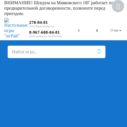
ВНИМАНИЕ! Шоурум на Маяковского 18Г работает по
предварительной договоренности, позвоните перед
приездом.
278-04-81
О нас
0
0
8-967-608-04-81
+
-
Настольные игры
Для компании
Для вечеринки
Семейные
В дорогу
На ассоциации
На скорость реакции
Кооперативные
На логику
Карточные
Абстрактные
Стратегические
Экономические
Для одного
Дуэльные