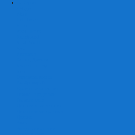
+
-
Серии
7 Чудес
Alias
Exit Квест
Fluxx
Pixel Tactics
Runebound
Small World
Азул
Активити
Башня, Дженга
Билет на поезд
Бэнг!
Взрывные котята
Воображарий
Время приключений
Гномы - вредители
Гравити фолз
Детективные истории
Детективные хроники
Диксит
Замес
Звёздные империи
Зомби в доме