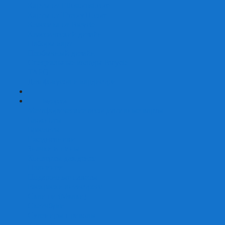
Карты от Ellusionist.com
Карты от Theory11.com
Классика от Bicycle
Классический дизайн
Наборы карт
Необычный дизайн
Специальные колоды Bicycle
ТАРО
Для фокусов и кардистри
+
-
Подарки
Метафорические ассоциативные карты
Блокноты
Браслеты
Ежедневники
Значки и пины
Конверты для денег
Планинги
Подарочные пакеты
Раскраски антистресс
Сквиши (Мялки)
Скетчбуки
Сувениры-приколы
Кружки