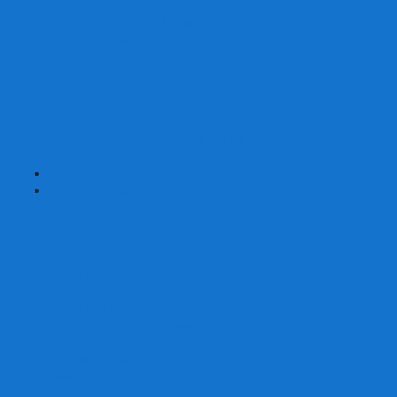
Страшные сказки
Таверна Красный Дракон
Ужас Аркхэма
Уно (UNO)
Шакал
Эволюция
Экивоки
Элементарно
Эпичные схватки боевых магов
Эрудит
+
-
Головоломки
Кубы 2х2
Кубы 3х3
Кубы 4x4
Кубы 5х5
Кубы 6х6
Кубы 7х7
Кубы 8х8 и больше
Магнитные головоломки
Пирамидки
Мегаминксы
Изменяющие форму
Скьюбы