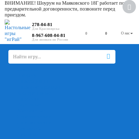
ВНИМАНИЕ! Шоурум на Маяковского 18Г работает по
предварительной договоренности, позвоните перед
приездом.
278-04-81
О нас
0
0
8-967-608-04-81
+
-
Настольные игры
Для компании
Для вечеринки
Семейные
В дорогу
На ассоциации
На скорость реакции
Кооперативные
На логику
Карточные
Абстрактные
Стратегические
Экономические
Для одного
Дуэльные