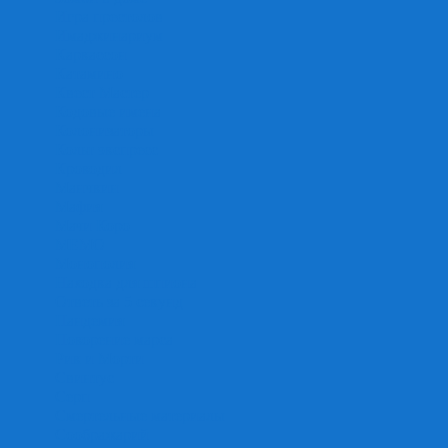
Игра престолов
Имаджинариум
Каркассон
Катамино
Квест Мастер
Кодовые имена
Колонизаторы
Кольт экспресс
Крокодил
Манчкин
Мафия
Мачи Коро
МЕМО
Монополия
Находка для шпиона
Ответь за 5 секунд
Пандемия
Покорение марса
Рик и Морти
Свинтус
Серп
Смертельные материалы
Соображарий