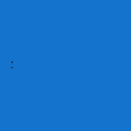
Наборы для покера на 200 фишек
Наборы для покера на 300 фишек
Наборы для покера на 500 фишек
Наборы для покера из 100% керамики
Наборы для покера Las Vegas
Сукно для покера
Карт-протекторы для покера
Фишки для покера
Аксессуары для покера
Кейсы для покера (пустые)
Собери свой набор для покера сам
+
-
Карты
Aviator
Bee
Bicycle
Bicycle Standard
Copag
Fournier
Tally-Ho
ГАФФ-карты
Для покера
Из 100% пластика
Карты от Art of Play