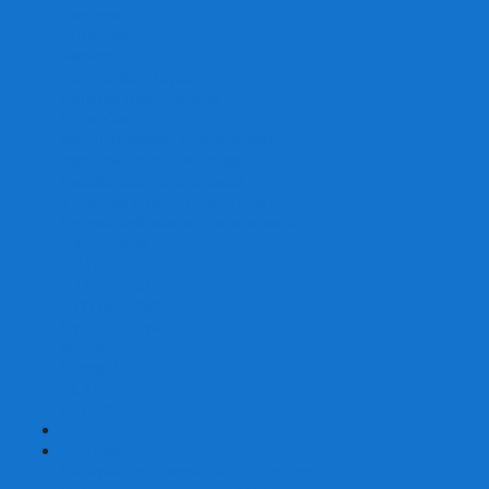
Скваеры
Уникальные
Змейки
Логические игры
Наборы головоломок
Неокубы
Металлические головоломки
Зеркальные головоломки
Смазка для головоломок
Таймеры и Маты для спидкубинга
Брелки кубиков и головоломок
Аксессуары
GAN
YJ (YongJun)
QiYi MoFangGe
Cyclone Boys
MoYu
ShengShou
YuXin
FanXin
+
-
Покер
Наборы для покера на 100 фишек