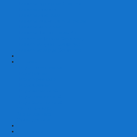
Шахматы турнирные Стаунтон
Шахматы из камня
Шахматы из металла
Шахматы из композитной смолы
Шахматы магнитные
Шахматы Шашки Нарды 3 в 1
Шахматные фигуры (без доски)
Шахматные доски (без фигур)
Шахматные ларцы (без фигур)
+
-
Нарды
Нарды с фотопечатью
Нарды резные
Нарды Армянские
Нарды кожаные
Нарды малые на 40
Нарды средние на 50
Нарды большие на 60
Фишки для нард
Зарики для нард
Сумки для нард
+
-
Детские игры