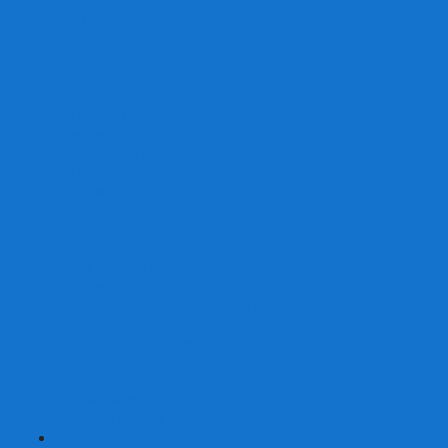
От 2 лет
От 3 лет
От 4 лет
От 5 лет
От 6 лет
От 7 лет
На внимание
Развивающие
На скорость реакции
На память
На развитие речи
Экономические
Логические
На ассоциации
Детские лото и домино
Ходилки-бродилки
Развивающие деревянные игры
Кубики историй
Наборы для опытов
Робототехника
Электронные конструкторы
Аквамозаика
Рисунки светом