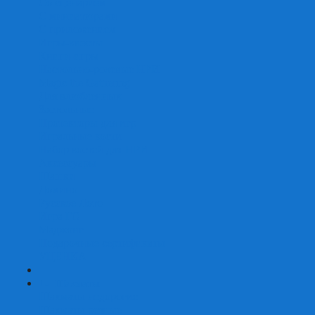
Со сценарием
С миниатюрами
С приложением
Игры-квесты
Книги-игры
Настольно-ролевые НРИ
Magic the Gathering
Для влюбленных
Застольные
Протекторы для игр
Игральные кости
Набор костей для НРИ
Аксессуары
Шашки
Домино
Русское Лото
Игра ГО
Маджонг
Подарочные сертификаты
УЦЕНКА
+
-
Шахматы
Шахматы недорогие
Шахматы резные