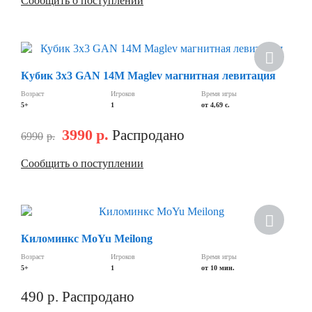
Сообщить о поступлении
Кубик 3х3 GAN 14M Maglev магнитная левитация
Возраст
Игроков
Время игры
5+
1
от 4,69 с.
3990
р.
Распродано
6990
р.
Сообщить о поступлении
Киломинкс MoYu Meilong
Возраст
Игроков
Время игры
5+
1
от 10 мин.
490
р.
Распродано