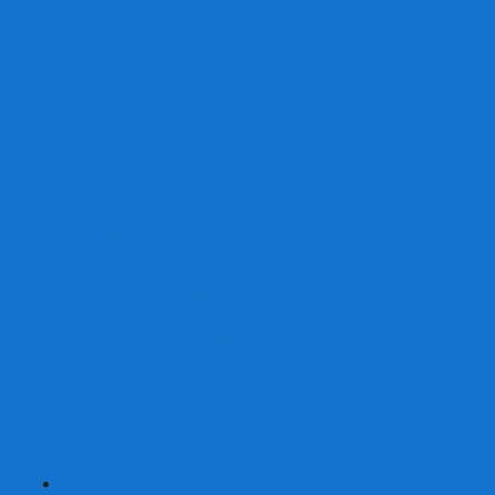
От 2 лет
От 3 лет
От 4 лет
От 5 лет
От 6 лет
От 7 лет
На внимание
Развивающие
На скорость реакции
На память
На развитие речи
Экономические
Логические
На ассоциации
Детские лото и домино
Ходилки-бродилки
Развивающие деревянные игры
Кубики историй
Наборы для опытов
Робототехника
Электронные конструкторы
Аквамозаика
Рисунки светом