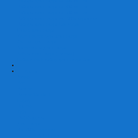
Наборы для покера на 200 фишек
Наборы для покера на 300 фишек
Наборы для покера на 500 фишек
Наборы для покера из 100% керамики
Наборы для покера Las Vegas
Сукно для покера
Карт-протекторы для покера
Фишки для покера
Аксессуары для покера
Кейсы для покера (пустые)
Собери свой набор для покера сам
+
-
Карты
Aviator
Bee
Bicycle
Bicycle Standard
Copag
Fournier
Tally-Ho
ГАФФ-карты
Для покера
Из 100% пластика
Карты от Art of Play