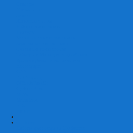
Скваеры
Уникальные
Змейки
Логические игры
Наборы головоломок
Неокубы
Металлические головоломки
Зеркальные головоломки
Смазка для головоломок
Таймеры и Маты для спидкубинга
Брелки кубиков и головоломок
Аксессуары
GAN
YJ (YongJun)
QiYi MoFangGe
Cyclone Boys
MoYu
ShengShou
YuXin
FanXin
+
-
Покер
Наборы для покера на 100 фишек