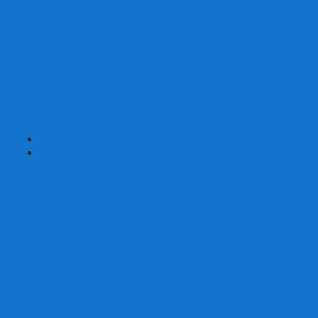
Страшные сказки
Таверна Красный Дракон
Ужас Аркхэма
Уно (UNO)
Шакал
Эволюция
Экивоки
Элементарно
Эпичные схватки боевых магов
Эрудит
+
-
Головоломки
Кубы 2х2
Кубы 3х3
Кубы 4x4
Кубы 5х5
Кубы 6х6
Кубы 7х7
Кубы 8х8 и больше
Магнитные головоломки
Пирамидки
Мегаминксы
Изменяющие форму
Скьюбы