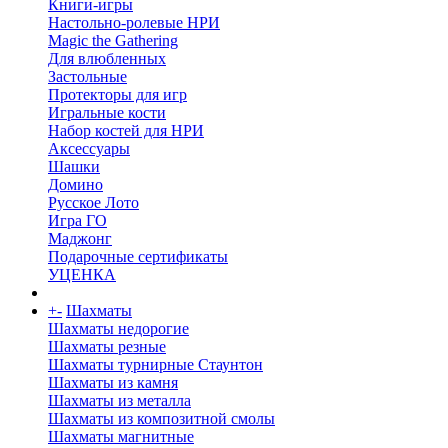
Книги-игры
Настольно-ролевые НРИ
Magic the Gathering
Для влюбленных
Застольные
Протекторы для игр
Игральные кости
Набор костей для НРИ
Аксессуары
Шашки
Домино
Русское Лото
Игра ГО
Маджонг
Подарочные сертификаты
УЦЕНКА
+
-
Шахматы
Шахматы недорогие
Шахматы резные
Шахматы турнирные Стаунтон
Шахматы из камня
Шахматы из металла
Шахматы из композитной смолы
Шахматы магнитные