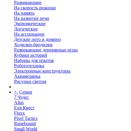
Развивающие
На скорость реакции
На память
На развитие речи
Экономические
Логические
На ассоциации
Детские лото и домино
Ходилки-бродилки
Развивающие деревянные игры
Кубики историй
Наборы для опытов
Робототехника
Электронные конструкторы
Аквамозаика
Рисунки светом
+
-
Серии
7 Чудес
Alias
Exit Квест
Fluxx
Pixel Tactics
Runebound
Small World