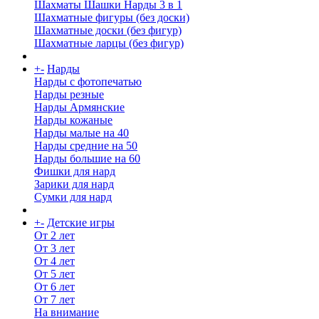
Шахматы Шашки Нарды 3 в 1
Шахматные фигуры (без доски)
Шахматные доски (без фигур)
Шахматные ларцы (без фигур)
+
-
Нарды
Нарды с фотопечатью
Нарды резные
Нарды Армянские
Нарды кожаные
Нарды малые на 40
Нарды средние на 50
Нарды большие на 60
Фишки для нард
Зарики для нард
Сумки для нард
+
-
Детские игры
От 2 лет
От 3 лет
От 4 лет
От 5 лет
От 6 лет
От 7 лет
На внимание