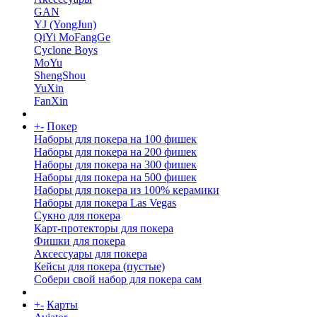
GAN
YJ (YongJun)
QiYi MoFangGe
Cyclone Boys
MoYu
ShengShou
YuXin
FanXin
+
-
Покер
Наборы для покера на 100 фишек
Наборы для покера на 200 фишек
Наборы для покера на 300 фишек
Наборы для покера на 500 фишек
Наборы для покера из 100% керамики
Наборы для покера Las Vegas
Сукно для покера
Карт-протекторы для покера
Фишки для покера
Аксессуары для покера
Кейсы для покера (пустые)
Собери свой набор для покера сам
+
-
Карты