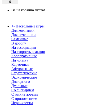
0
Ваша корзина пуста!
Каталог
+
-
Настольные игры
Для компании
Для вечеринки
Семейные
В дорогу
На ассоциации
На скорость реакции
Кооперативные
На логику
Карточные
Абстрактные
Стратегические
Экономические
Для одного
Дуэльные
Со сценарием
С миниатюрами
С приложением
Игры-квесты