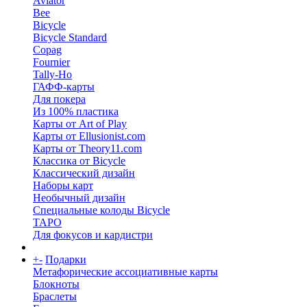
Aviator
Bee
Bicycle
Bicycle Standard
Copag
Fournier
Tally-Ho
ГАФФ-карты
Для покера
Из 100% пластика
Карты от Art of Play
Карты от Ellusionist.com
Карты от Theory11.com
Классика от Bicycle
Классический дизайн
Наборы карт
Необычный дизайн
Специальные колоды Bicycle
ТАРО
Для фокусов и кардистри
+
-
Подарки
Метафорические ассоциативные карты
Блокноты
Браслеты