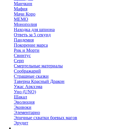
Манчкин
Мафия
Мачи Коро
МЕМО
Монополия
Находка для шпиона
Ответь за 5 секунд
Пандемия
Покорение марса
Рик и Морти
Свинтус
Серп
Смертельные материалы
Соображарий
Страшные сказки
Таверна Красный Дракон
Ужас Аркхэма
Уно (UNO)
Шакал
Эволюция
Экивоки
Элементарно
Эпичные схватки боевых магов
Эрудит