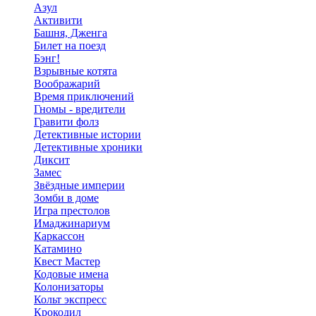
Азул
Активити
Башня, Дженга
Билет на поезд
Бэнг!
Взрывные котята
Воображарий
Время приключений
Гномы - вредители
Гравити фолз
Детективные истории
Детективные хроники
Диксит
Замес
Звёздные империи
Зомби в доме
Игра престолов
Имаджинариум
Каркассон
Катамино
Квест Мастер
Кодовые имена
Колонизаторы
Кольт экспресс
Крокодил