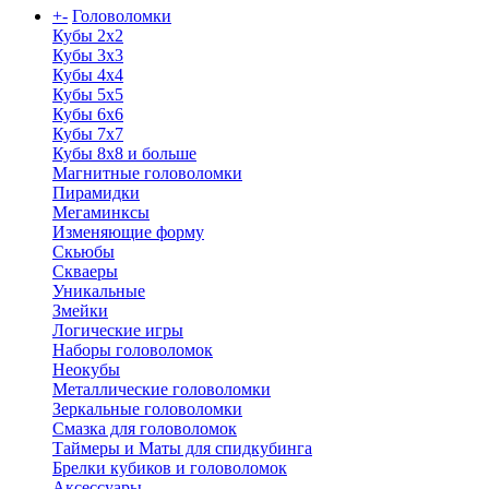
+
-
Головоломки
Кубы 2х2
Кубы 3х3
Кубы 4x4
Кубы 5х5
Кубы 6х6
Кубы 7х7
Кубы 8х8 и больше
Магнитные головоломки
Пирамидки
Мегаминксы
Изменяющие форму
Скьюбы
Скваеры
Уникальные
Змейки
Логические игры
Наборы головоломок
Неокубы
Металлические головоломки
Зеркальные головоломки
Смазка для головоломок
Таймеры и Маты для спидкубинга
Брелки кубиков и головоломок
Аксессуары