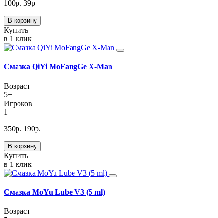
100
р.
39
р.
В корзину
Купить
в 1 клик
Смазка QiYi MoFangGe X-Man
Возраст
5+
Игроков
1
350
р.
190
р.
В корзину
Купить
в 1 клик
Смазка MoYu Lube V3 (5 ml)
Возраст