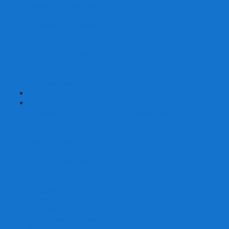
Карты от Ellusionist.com
Карты от Theory11.com
Классика от Bicycle
Классический дизайн
Наборы карт
Необычный дизайн
Специальные колоды Bicycle
ТАРО
Для фокусов и кардистри
+
-
Подарки
Метафорические ассоциативные карты
Блокноты
Браслеты
Ежедневники
Значки и пины
Конверты для денег
Планинги
Подарочные пакеты
Раскраски антистресс
Сквиши (Мялки)
Скетчбуки
Сувениры-приколы
Кружки