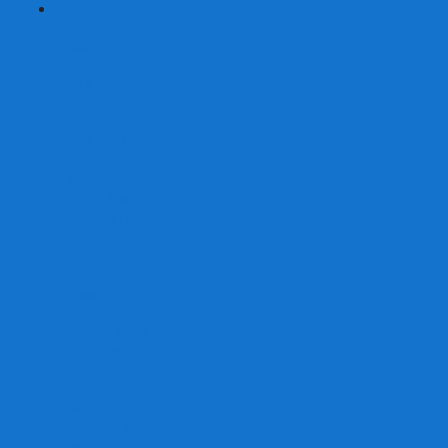
+
-
Серии
7 Чудес
Alias
Exit Квест
Fluxx
Pixel Tactics
Runebound
Small World
Азул
Активити
Башня, Дженга
Билет на поезд
Бэнг!
Взрывные котята
Воображарий
Время приключений
Гномы - вредители
Гравити фолз
Детективные истории
Детективные хроники
Диксит
Замес
Звёздные империи
Зомби в доме