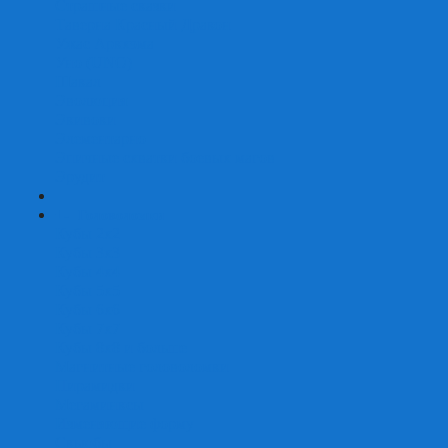
Страшные сказки
Таверна Красный Дракон
Ужас Аркхэма
Уно (UNO)
Шакал
Эволюция
Экивоки
Элементарно
Эпичные схватки боевых магов
Эрудит
+
-
Головоломки
Кубы 2х2
Кубы 3х3
Кубы 4x4
Кубы 5х5
Кубы 6х6
Кубы 7х7
Кубы 8х8 и больше
Магнитные головоломки
Пирамидки
Мегаминксы
Изменяющие форму
Скьюбы