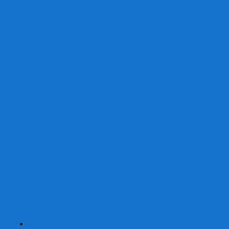
От 2 лет
От 3 лет
От 4 лет
От 5 лет
От 6 лет
От 7 лет
На внимание
Развивающие
На скорость реакции
На память
На развитие речи
Экономические
Логические
На ассоциации
Детские лото и домино
Ходилки-бродилки
Развивающие деревянные игры
Кубики историй
Наборы для опытов
Робототехника
Электронные конструкторы
Аквамозаика
Рисунки светом