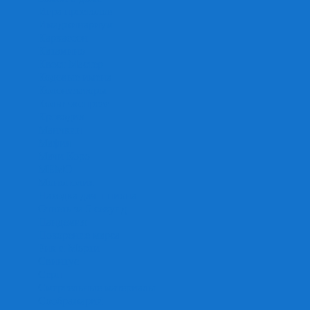
Игра престолов
Имаджинариум
Каркассон
Катамино
Квест Мастер
Кодовые имена
Колонизаторы
Кольт экспресс
Крокодил
Манчкин
Мафия
Мачи Коро
МЕМО
Монополия
Находка для шпиона
Ответь за 5 секунд
Пандемия
Покорение марса
Рик и Морти
Свинтус
Серп
Смертельные материалы
Соображарий