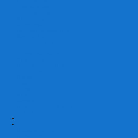
Со сценарием
С миниатюрами
С приложением
Игры-квесты
Книги-игры
Настольно-ролевые НРИ
Magic the Gathering
Для влюбленных
Застольные
Протекторы для игр
Игральные кости
Набор костей для НРИ
Аксессуары
Шашки
Домино
Русское Лото
Игра ГО
Маджонг
Подарочные сертификаты
УЦЕНКА
+
-
Шахматы
Шахматы недорогие
Шахматы резные