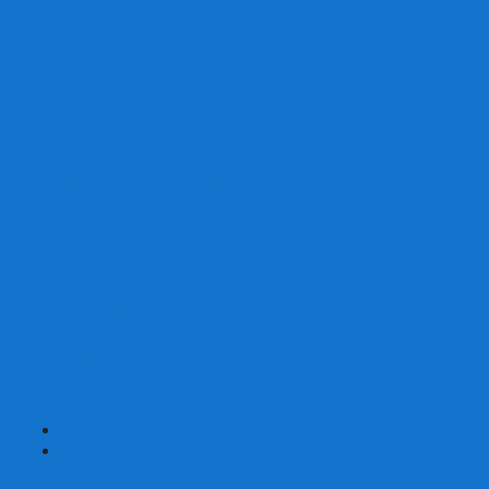
Скваеры
Уникальные
Змейки
Логические игры
Наборы головоломок
Неокубы
Металлические головоломки
Зеркальные головоломки
Смазка для головоломок
Таймеры и Маты для спидкубинга
Брелки кубиков и головоломок
Аксессуары
GAN
YJ (YongJun)
QiYi MoFangGe
Cyclone Boys
MoYu
ShengShou
YuXin
FanXin
+
-
Покер
Наборы для покера на 100 фишек