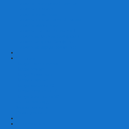
Шахматы турнирные Стаунтон
Шахматы из камня
Шахматы из металла
Шахматы из композитной смолы
Шахматы магнитные
Шахматы Шашки Нарды 3 в 1
Шахматные фигуры (без доски)
Шахматные доски (без фигур)
Шахматные ларцы (без фигур)
+
-
Нарды
Нарды с фотопечатью
Нарды резные
Нарды Армянские
Нарды кожаные
Нарды малые на 40
Нарды средние на 50
Нарды большие на 60
Фишки для нард
Зарики для нард
Сумки для нард
+
-
Детские игры