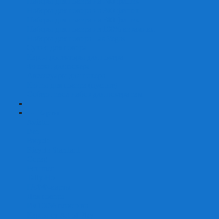
Наборы для покера на 200 фишек
Наборы для покера на 300 фишек
Наборы для покера на 500 фишек
Наборы для покера из 100% керамики
Наборы для покера Las Vegas
Сукно для покера
Карт-протекторы для покера
Фишки для покера
Аксессуары для покера
Кейсы для покера (пустые)
Собери свой набор для покера сам
+
-
Карты
Aviator
Bee
Bicycle
Bicycle Standard
Copag
Fournier
Tally-Ho
ГАФФ-карты
Для покера
Из 100% пластика
Карты от Art of Play