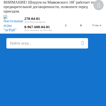
ВНИМАНИЕ! Шоурум на Маяковского 18Г работает по
предварительной договоренности, позвоните перед
приездом.
278-04-81
О нас
0
0
8-967-608-04-81
+
-
Настольные игры
Для компании
Для вечеринки
Семейные
В дорогу
На ассоциации
На скорость реакции
Кооперативные
На логику
Карточные
Абстрактные
Стратегические
Экономические
Для одного
Дуэльные