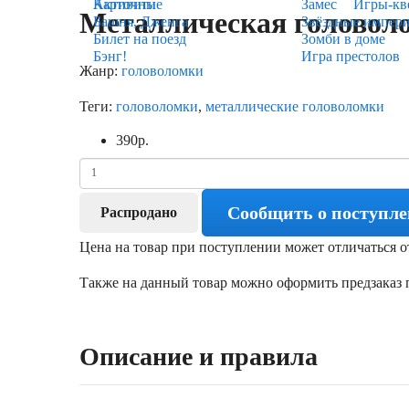
Карточные
Активити
Замес
Игры-кв
Металлическая головоло
Башня, Дженга
Звёздные импер
Билет на поезд
Зомби в доме
Бэнг!
Игра престолов
Жанр:
головоломки
Теги:
головоломки
,
металлические головоломки
390
р.
Сообщить о поступл
Распродано
Цена на товар при поступлении может отличаться о
Также на данный товар можно оформить предзаказ п
Описание и правила