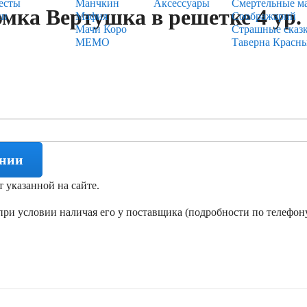
есты
Манчкин
Аксессуары
Смертельные м
мка Вертушка в решетке 4 ур.
ии
Мафия
Соображарий
Мачи Коро
Страшные сказ
МЕМО
Таверна Красн
ении
т указанной на сайте.
ри условии наличая его у поставщика (подробности по телефону