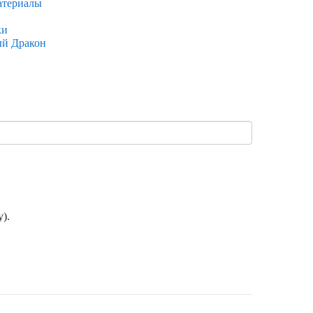
атериалы
ки
ый Дракон
).