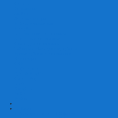
Скваеры
Уникальные
Змейки
Логические игры
Наборы головоломок
Неокубы
Металлические головоломки
Зеркальные головоломки
Смазка для головоломок
Таймеры и Маты для спидкубинга
Брелки кубиков и головоломок
Аксессуары
GAN
YJ (YongJun)
QiYi MoFangGe
Cyclone Boys
MoYu
ShengShou
YuXin
FanXin
+
-
Покер
Наборы для покера на 100 фишек