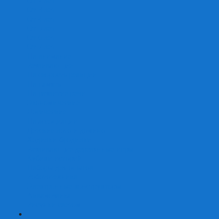
От 2 лет
От 3 лет
От 4 лет
От 5 лет
От 6 лет
От 7 лет
На внимание
Развивающие
На скорость реакции
На память
На развитие речи
Экономические
Логические
На ассоциации
Детские лото и домино
Ходилки-бродилки
Развивающие деревянные игры
Кубики историй
Наборы для опытов
Робототехника
Электронные конструкторы
Аквамозаика
Рисунки светом