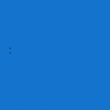
Страшные сказки
Таверна Красный Дракон
Ужас Аркхэма
Уно (UNO)
Шакал
Эволюция
Экивоки
Элементарно
Эпичные схватки боевых магов
Эрудит
+
-
Головоломки
Кубы 2х2
Кубы 3х3
Кубы 4x4
Кубы 5х5
Кубы 6х6
Кубы 7х7
Кубы 8х8 и больше
Магнитные головоломки
Пирамидки
Мегаминксы
Изменяющие форму
Скьюбы