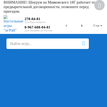
ВНИМАНИЕ! Шоурум на Маяковского 18Г работает по
предварительной договоренности, позвоните перед
приездом.
278-04-81
О нас
0
0
8-967-608-04-81
+
-
Настольные игры
Для компании
Для вечеринки
Семейные
В дорогу
На ассоциации
На скорость реакции
Кооперативные
На логику
Карточные
Абстрактные
Стратегические
Экономические
Для одного
Дуэльные