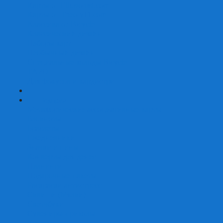
Карты от Ellusionist.com
Карты от Theory11.com
Классика от Bicycle
Классический дизайн
Наборы карт
Необычный дизайн
Специальные колоды Bicycle
ТАРО
Для фокусов и кардистри
+
-
Подарки
Метафорические ассоциативные карты
Блокноты
Браслеты
Ежедневники
Значки и пины
Конверты для денег
Планинги
Подарочные пакеты
Раскраски антистресс
Сквиши (Мялки)
Скетчбуки
Сувениры-приколы
Кружки