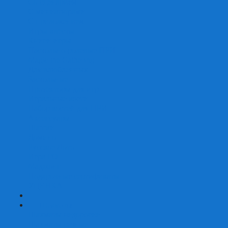
Со сценарием
С миниатюрами
С приложением
Игры-квесты
Книги-игры
Настольно-ролевые НРИ
Magic the Gathering
Для влюбленных
Застольные
Протекторы для игр
Игральные кости
Набор костей для НРИ
Аксессуары
Шашки
Домино
Русское Лото
Игра ГО
Маджонг
Подарочные сертификаты
УЦЕНКА
+
-
Шахматы
Шахматы недорогие
Шахматы резные