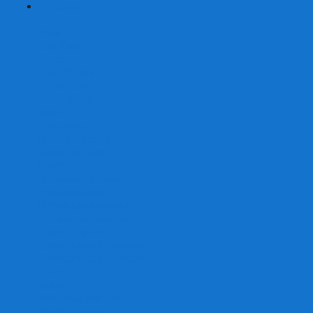
+
-
Серии
7 Чудес
Alias
Exit Квест
Fluxx
Pixel Tactics
Runebound
Small World
Азул
Активити
Башня, Дженга
Билет на поезд
Бэнг!
Взрывные котята
Воображарий
Время приключений
Гномы - вредители
Гравити фолз
Детективные истории
Детективные хроники
Диксит
Замес
Звёздные империи
Зомби в доме