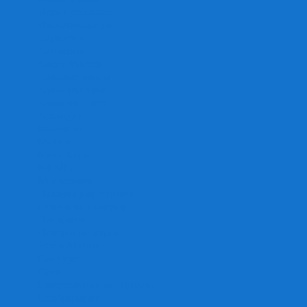
Игра престолов
Имаджинариум
Каркассон
Катамино
Квест Мастер
Кодовые имена
Колонизаторы
Кольт экспресс
Крокодил
Манчкин
Мафия
Мачи Коро
МЕМО
Монополия
Находка для шпиона
Ответь за 5 секунд
Пандемия
Покорение марса
Рик и Морти
Свинтус
Серп
Смертельные материалы
Соображарий