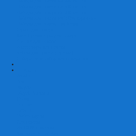
Наборы для покера на 200 фишек
Наборы для покера на 300 фишек
Наборы для покера на 500 фишек
Наборы для покера из 100% керамики
Наборы для покера Las Vegas
Сукно для покера
Карт-протекторы для покера
Фишки для покера
Аксессуары для покера
Кейсы для покера (пустые)
Собери свой набор для покера сам
+
-
Карты
Aviator
Bee
Bicycle
Bicycle Standard
Copag
Fournier
Tally-Ho
ГАФФ-карты
Для покера
Из 100% пластика
Карты от Art of Play