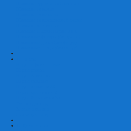
Шахматы турнирные Стаунтон
Шахматы из камня
Шахматы из металла
Шахматы из композитной смолы
Шахматы магнитные
Шахматы Шашки Нарды 3 в 1
Шахматные фигуры (без доски)
Шахматные доски (без фигур)
Шахматные ларцы (без фигур)
+
-
Нарды
Нарды с фотопечатью
Нарды резные
Нарды Армянские
Нарды кожаные
Нарды малые на 40
Нарды средние на 50
Нарды большие на 60
Фишки для нард
Зарики для нард
Сумки для нард
+
-
Детские игры