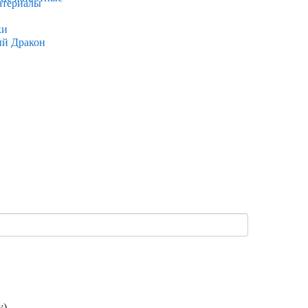
атериалы
ки
ый Дракон
).