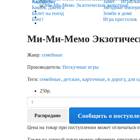
Карточные
Активити
Замес
Игры-кв
Башня, Дженга
Звёздные импер
Билет на поезд
Зомби в доме
Бэнг!
Игра престолов
Ми-Ми-Мемо Экзотичес
Жанр:
семейные
Производитель:
Нескучные игры
Теги:
семейные
,
детские
,
карточные
,
в дорогу
,
для о
250
р.
Сообщить о поступл
Распродано
Цена на товар при поступлении может отличаться о
Также на данный товар можно оформить предзаказ п