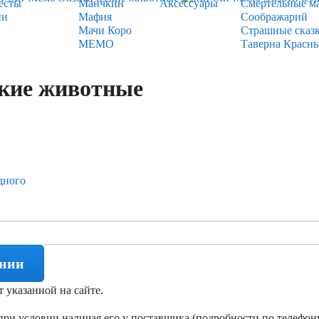
есты
Манчкин
Аксессуары
Смертельные м
ии
Мафия
Соображарий
Мачи Коро
Страшные сказ
МЕМО
Таверна Красн
кие животные
дного
ении
т указанной на сайте.
ри условии наличая его у поставщика (подробности по телефону