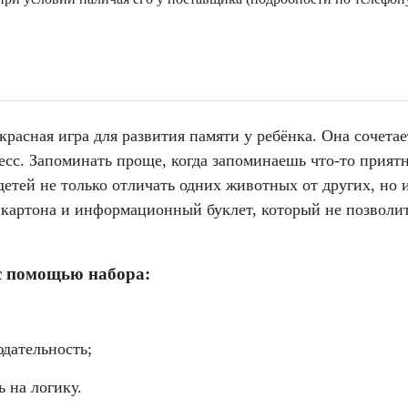
асная игра для развития памяти у ребёнка. Она сочетае
есс. Запоминать проще, когда запоминаешь что-то прият
етей не только отличать одних животных от других, но 
 картона и информационный буклет, который не позволит
с помощью набора:
емо мими мемо мимимемори
юдательность;
 на логику.