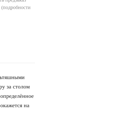
а (подробности
льтяшными
ру за столом
 определённое
 окажется на