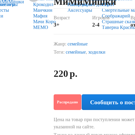
МиМиМишки
жением
кие игры
Крокодил
Набор костей для НРИ
Аксессуары
Серп
есты
Манчкин
Аксессуары
Смертельные м
ии
Мафия
Соображарий
Возраст
Игроков
В
Мачи Коро
Страшные сказ
3+
2-4
о
МЕМО
Таверна Красн
Жанр:
семейные
Теги:
семейные
,
ходилки
220
р.
Сообщить о пос
Распродано
Цена на товар при поступлении может 
указанной на сайте.
Также на данный товар можно оформит