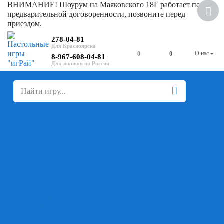
ВНИМАНИЕ! Шоурум на Маяковского 18Г работает по
предварительной договоренности, позвоните перед
приездом.
278-04-81
О нас
0
0
8-967-608-04-81
+
-
Настольные игры
Для компании
Для вечеринки
Семейные
В дорогу
На ассоциации
На скорость реакции
Кооперативные
На логику
Карточные
Абстрактные
Стратегические
Экономические
Для одного
Дуэльные