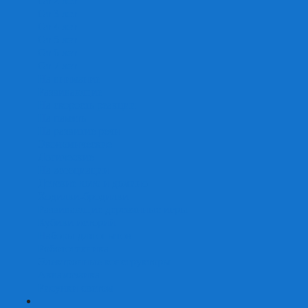
От 2 лет
От 3 лет
От 4 лет
От 5 лет
От 6 лет
От 7 лет
На внимание
Развивающие
На скорость реакции
На память
На развитие речи
Экономические
Логические
На ассоциации
Детские лото и домино
Ходилки-бродилки
Развивающие деревянные игры
Кубики историй
Наборы для опытов
Робототехника
Электронные конструкторы
Аквамозаика
Рисунки светом