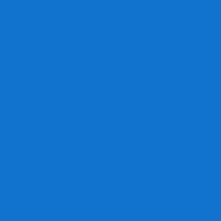
Игра престолов
Имаджинариум
Каркассон
Катамино
Квест Мастер
Кодовые имена
Колонизаторы
Кольт экспресс
Крокодил
Манчкин
Мафия
Мачи Коро
МЕМО
Монополия
Находка для шпиона
Ответь за 5 секунд
Пандемия
Покорение марса
Рик и Морти
Свинтус
Серп
Смертельные материалы
Соображарий