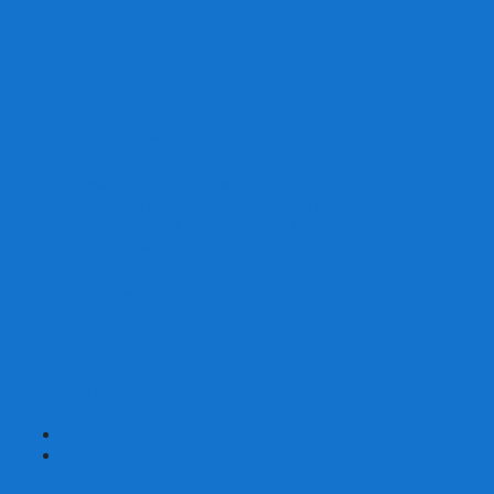
Скваеры
Уникальные
Змейки
Логические игры
Наборы головоломок
Неокубы
Металлические головоломки
Зеркальные головоломки
Смазка для головоломок
Таймеры и Маты для спидкубинга
Брелки кубиков и головоломок
Аксессуары
GAN
YJ (YongJun)
QiYi MoFangGe
Cyclone Boys
MoYu
ShengShou
YuXin
FanXin
+
-
Покер
Наборы для покера на 100 фишек