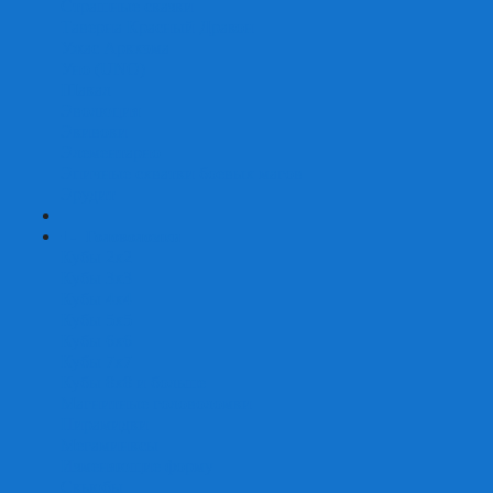
Страшные сказки
Таверна Красный Дракон
Ужас Аркхэма
Уно (UNO)
Шакал
Эволюция
Экивоки
Элементарно
Эпичные схватки боевых магов
Эрудит
+
-
Головоломки
Кубы 2х2
Кубы 3х3
Кубы 4x4
Кубы 5х5
Кубы 6х6
Кубы 7х7
Кубы 8х8 и больше
Магнитные головоломки
Пирамидки
Мегаминксы
Изменяющие форму
Скьюбы