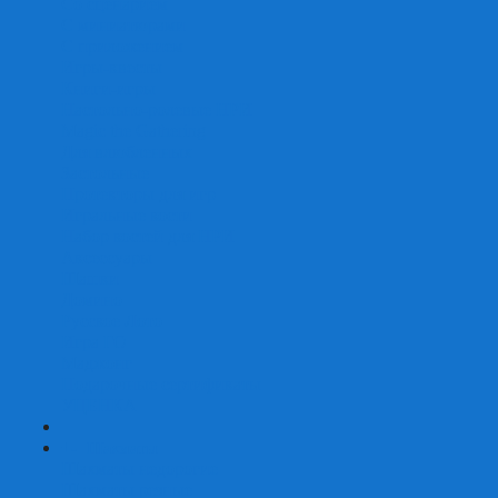
Со сценарием
С миниатюрами
С приложением
Игры-квесты
Книги-игры
Настольно-ролевые НРИ
Magic the Gathering
Для влюбленных
Застольные
Протекторы для игр
Игральные кости
Набор костей для НРИ
Аксессуары
Шашки
Домино
Русское Лото
Игра ГО
Маджонг
Подарочные сертификаты
УЦЕНКА
+
-
Шахматы
Шахматы недорогие
Шахматы резные