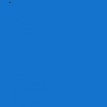
+
-
Серии
7 Чудес
Alias
Exit Квест
Fluxx
Pixel Tactics
Runebound
Small World
Азул
Активити
Башня, Дженга
Билет на поезд
Бэнг!
Взрывные котята
Воображарий
Время приключений
Гномы - вредители
Гравити фолз
Детективные истории
Детективные хроники
Диксит
Замес
Звёздные империи
Зомби в доме