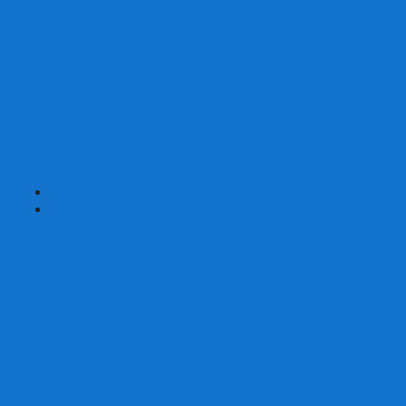
Наборы для покера на 200 фишек
Наборы для покера на 300 фишек
Наборы для покера на 500 фишек
Наборы для покера из 100% керамики
Наборы для покера Las Vegas
Сукно для покера
Карт-протекторы для покера
Фишки для покера
Аксессуары для покера
Кейсы для покера (пустые)
Собери свой набор для покера сам
+
-
Карты
Aviator
Bee
Bicycle
Bicycle Standard
Copag
Fournier
Tally-Ho
ГАФФ-карты
Для покера
Из 100% пластика
Карты от Art of Play