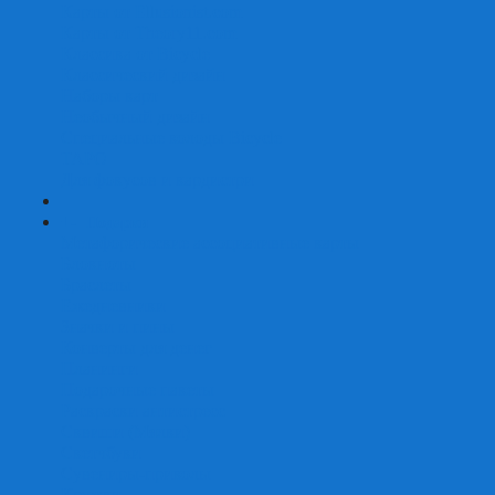
Карты от Ellusionist.com
Карты от Theory11.com
Классика от Bicycle
Классический дизайн
Наборы карт
Необычный дизайн
Специальные колоды Bicycle
ТАРО
Для фокусов и кардистри
+
-
Подарки
Метафорические ассоциативные карты
Блокноты
Браслеты
Ежедневники
Значки и пины
Конверты для денег
Планинги
Подарочные пакеты
Раскраски антистресс
Сквиши (Мялки)
Скетчбуки
Сувениры-приколы
Кружки