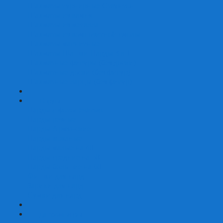
Шахматы турнирные Стаунтон
Шахматы из камня
Шахматы из металла
Шахматы из композитной смолы
Шахматы магнитные
Шахматы Шашки Нарды 3 в 1
Шахматные фигуры (без доски)
Шахматные доски (без фигур)
Шахматные ларцы (без фигур)
+
-
Нарды
Нарды с фотопечатью
Нарды резные
Нарды Армянские
Нарды кожаные
Нарды малые на 40
Нарды средние на 50
Нарды большие на 60
Фишки для нард
Зарики для нард
Сумки для нард
+
-
Детские игры