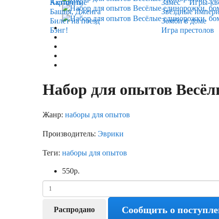
Карточные
Активити
Замес
Игры-кв
Башня, Дженга
Звёздные импер
Билет на поезд
Зомби в доме
Бэнг!
Игра престолов
Набор для опытов Весёл
Жанр:
наборы для опытов
Производитель:
Эврики
Теги:
наборы для опытов
550
р.
Сообщить о поступл
Распродано