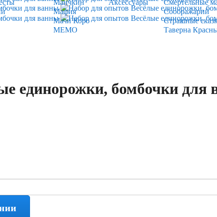
есты
Манчкин
Аксессуары
Смертельные м
ии
Мафия
Соображарий
Мачи Коро
Страшные сказ
МЕМО
Таверна Красн
ые единорожки, бомбочки для
ении