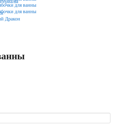
атериалы
ки
ый Дракон
 ванны