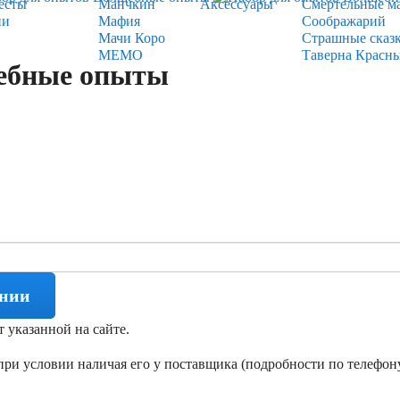
есты
Манчкин
Аксессуары
Смертельные м
ии
Мафия
Соображарий
Мачи Коро
Страшные сказ
МЕМО
Таверна Красн
ебные опыты
ении
т указанной на сайте.
ри условии наличая его у поставщика (подробности по телефону