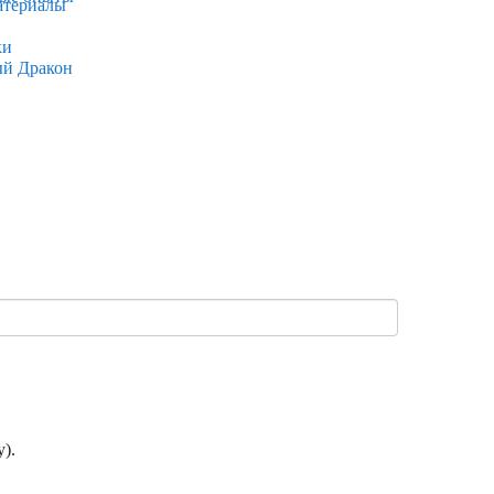
атериалы
ки
ый Дракон
).