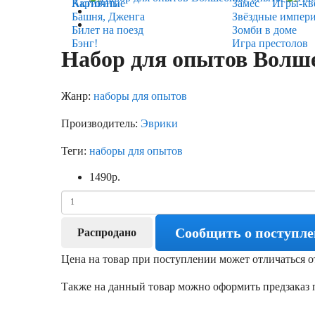
Карточные
Активити
Замес
Игры-кв
Башня, Дженга
Звёздные импер
Билет на поезд
Зомби в доме
Бэнг!
Игра престолов
Набор для опытов Волш
Жанр:
наборы для опытов
Производитель:
Эврики
Теги:
наборы для опытов
1490
р.
Сообщить о поступл
Распродано
Цена на товар при поступлении может отличаться о
Также на данный товар можно оформить предзаказ п