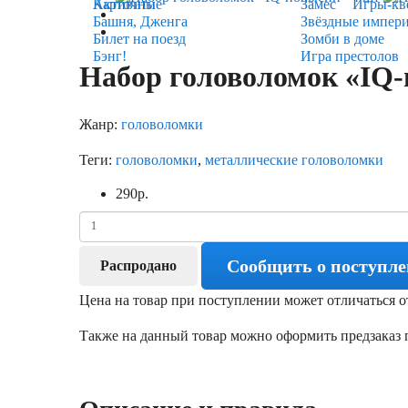
Карточные
Активити
Замес
Игры-кв
Башня, Дженга
Звёздные импер
Билет на поезд
Зомби в доме
Бэнг!
Игра престолов
Набор головоломок «IQ-
Жанр:
головоломки
Теги:
головоломки
,
металлические головоломки
290
р.
Сообщить о поступл
Распродано
Цена на товар при поступлении может отличаться о
Также на данный товар можно оформить предзаказ п