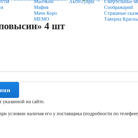
есты
Манчкин
Аксессуары
Смертельные м
ии
Мафия
Соображарий
Мачи Коро
Страшные сказ
МЕМО
Таверна Красн
повысин» 4 шт
ении
т указанной на сайте.
ри условии наличая его у поставщика (подробности по телефону