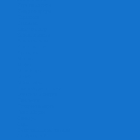
Игра престолов
Имаджинариум
Каркассон
Катамино
Квест Мастер
Кодовые имена
Колонизаторы
Кольт экспресс
Крокодил
Манчкин
Мафия
Мачи Коро
МЕМО
Монополия
Находка для шпиона
Ответь за 5 секунд
Пандемия
Покорение марса
Рик и Морти
Свинтус
Серп
Смертельные материалы
Соображарий