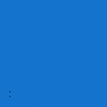
Со сценарием
С миниатюрами
С приложением
Игры-квесты
Книги-игры
Настольно-ролевые НРИ
Magic the Gathering
Для влюбленных
Застольные
Протекторы для игр
Игральные кости
Набор костей для НРИ
Аксессуары
Шашки
Домино
Русское Лото
Игра ГО
Маджонг
Подарочные сертификаты
УЦЕНКА
+
-
Шахматы
Шахматы недорогие
Шахматы резные