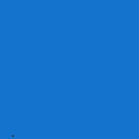
От 2 лет
От 3 лет
От 4 лет
От 5 лет
От 6 лет
От 7 лет
На внимание
Развивающие
На скорость реакции
На память
На развитие речи
Экономические
Логические
На ассоциации
Детские лото и домино
Ходилки-бродилки
Развивающие деревянные игры
Кубики историй
Наборы для опытов
Робототехника
Электронные конструкторы
Аквамозаика
Рисунки светом