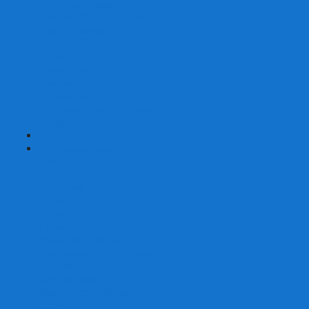
Страшные сказки
Таверна Красный Дракон
Ужас Аркхэма
Уно (UNO)
Шакал
Эволюция
Экивоки
Элементарно
Эпичные схватки боевых магов
Эрудит
+
-
Головоломки
Кубы 2х2
Кубы 3х3
Кубы 4x4
Кубы 5х5
Кубы 6х6
Кубы 7х7
Кубы 8х8 и больше
Магнитные головоломки
Пирамидки
Мегаминксы
Изменяющие форму
Скьюбы