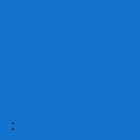
Скваеры
Уникальные
Змейки
Логические игры
Наборы головоломок
Неокубы
Металлические головоломки
Зеркальные головоломки
Смазка для головоломок
Таймеры и Маты для спидкубинга
Брелки кубиков и головоломок
Аксессуары
GAN
YJ (YongJun)
QiYi MoFangGe
Cyclone Boys
MoYu
ShengShou
YuXin
FanXin
+
-
Покер
Наборы для покера на 100 фишек