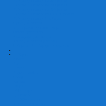
Наборы для покера на 200 фишек
Наборы для покера на 300 фишек
Наборы для покера на 500 фишек
Наборы для покера из 100% керамики
Наборы для покера Las Vegas
Сукно для покера
Карт-протекторы для покера
Фишки для покера
Аксессуары для покера
Кейсы для покера (пустые)
Собери свой набор для покера сам
+
-
Карты
Aviator
Bee
Bicycle
Bicycle Standard
Copag
Fournier
Tally-Ho
ГАФФ-карты
Для покера
Из 100% пластика
Карты от Art of Play