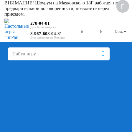
ВНИМАНИЕ! Шоурум на Маяковского 18Г работает по
предварительной договоренности, позвоните перед
приездом.
278-04-81
О нас
0
0
8-967-608-04-81
+
-
Настольные игры
Для компании
Для вечеринки
Семейные
В дорогу
На ассоциации
На скорость реакции
Кооперативные
На логику
Карточные
Абстрактные
Стратегические
Экономические
Для одного
Дуэльные