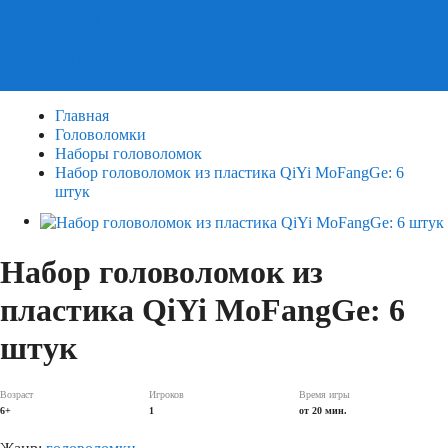
Пазлы
Деревянные пазлы
3Д Пазлы
Главная
Головоломки
Наборы головоломок
Набор головоломок из пластика QiYi MoFangGe: 6
штук
Набор головоломок из
пластика QiYi MoFangGe: 6
штук
Возраст
Игроков
Время игры
6+
1
от 20 мин.