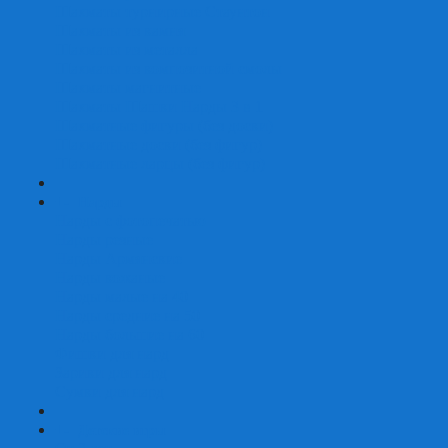
Шахматы турнирные Стаунтон
Шахматы из камня
Шахматы из металла
Шахматы из композитной смолы
Шахматы магнитные
Шахматы Шашки Нарды 3 в 1
Шахматные фигуры (без доски)
Шахматные доски (без фигур)
Шахматные ларцы (без фигур)
+
-
Нарды
Нарды с фотопечатью
Нарды резные
Нарды Армянские
Нарды кожаные
Нарды малые на 40
Нарды средние на 50
Нарды большие на 60
Фишки для нард
Зарики для нард
Сумки для нард
+
-
Детские игры