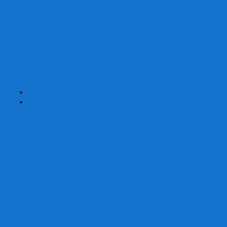
Карты от Ellusionist.com
Карты от Theory11.com
Классика от Bicycle
Классический дизайн
Наборы карт
Необычный дизайн
Специальные колоды Bicycle
ТАРО
Для фокусов и кардистри
+
-
Подарки
Метафорические ассоциативные карты
Блокноты
Браслеты
Ежедневники
Значки и пины
Конверты для денег
Планинги
Подарочные пакеты
Раскраски антистресс
Сквиши (Мялки)
Скетчбуки
Сувениры-приколы
Кружки