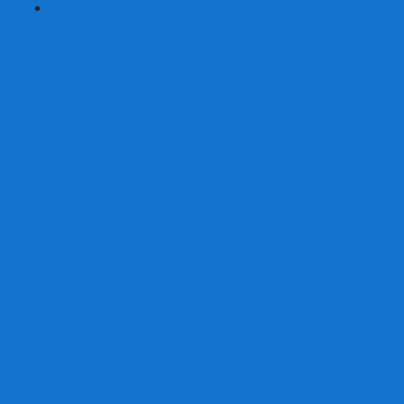
+
-
Серии
7 Чудес
Alias
Exit Квест
Fluxx
Pixel Tactics
Runebound
Small World
Азул
Активити
Башня, Дженга
Билет на поезд
Бэнг!
Взрывные котята
Воображарий
Время приключений
Гномы - вредители
Гравити фолз
Детективные истории
Детективные хроники
Диксит
Замес
Звёздные империи
Зомби в доме