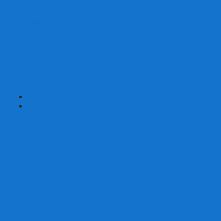
Страшные сказки
Таверна Красный Дракон
Ужас Аркхэма
Уно (UNO)
Шакал
Эволюция
Экивоки
Элементарно
Эпичные схватки боевых магов
Эрудит
+
-
Головоломки
Кубы 2х2
Кубы 3х3
Кубы 4x4
Кубы 5х5
Кубы 6х6
Кубы 7х7
Кубы 8х8 и больше
Магнитные головоломки
Пирамидки
Мегаминксы
Изменяющие форму
Скьюбы