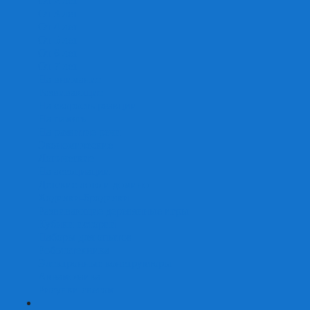
От 2 лет
От 3 лет
От 4 лет
От 5 лет
От 6 лет
От 7 лет
На внимание
Развивающие
На скорость реакции
На память
На развитие речи
Экономические
Логические
На ассоциации
Детские лото и домино
Ходилки-бродилки
Развивающие деревянные игры
Кубики историй
Наборы для опытов
Робототехника
Электронные конструкторы
Аквамозаика
Рисунки светом