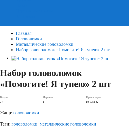
Пазлы
Деревянные пазлы
3Д Пазлы
Главная
Головоломки
Металлические головоломки
Набор головоломок «Помогите! Я тупею» 2 шт
Набор головоломок
«Помогите! Я тупею» 2 шт
Возраст
Игроков
Время игры
7+
1
от 0,50 c.
Жанр:
головоломки
Теги:
головоломки
,
металлические головоломки