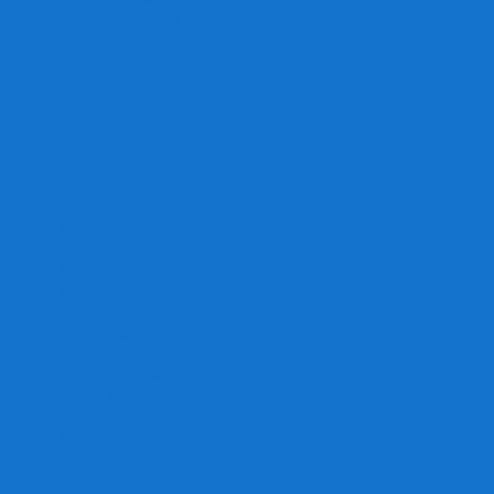
Игра престолов
Имаджинариум
Каркассон
Катамино
Квест Мастер
Кодовые имена
Колонизаторы
Кольт экспресс
Крокодил
Манчкин
Мафия
Мачи Коро
МЕМО
Монополия
Находка для шпиона
Ответь за 5 секунд
Пандемия
Покорение марса
Рик и Морти
Свинтус
Серп
Смертельные материалы
Соображарий