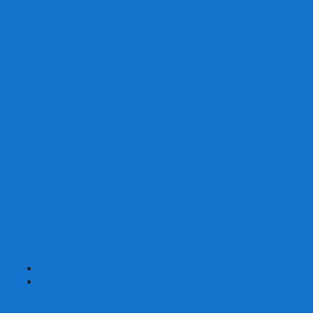
Со сценарием
С миниатюрами
С приложением
Игры-квесты
Книги-игры
Настольно-ролевые НРИ
Magic the Gathering
Для влюбленных
Застольные
Протекторы для игр
Игральные кости
Набор костей для НРИ
Аксессуары
Шашки
Домино
Русское Лото
Игра ГО
Маджонг
Подарочные сертификаты
УЦЕНКА
+
-
Шахматы
Шахматы недорогие
Шахматы резные