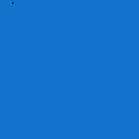
+
-
Серии
7 Чудес
Alias
Exit Квест
Fluxx
Pixel Tactics
Runebound
Small World
Азул
Активити
Башня, Дженга
Билет на поезд
Бэнг!
Взрывные котята
Воображарий
Время приключений
Гномы - вредители
Гравити фолз
Детективные истории
Детективные хроники
Диксит
Замес
Звёздные империи
Зомби в доме