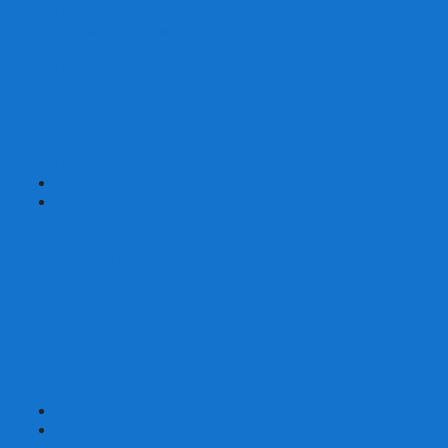
Шахматы турнирные Стаунтон
Шахматы из камня
Шахматы из металла
Шахматы из композитной смолы
Шахматы магнитные
Шахматы Шашки Нарды 3 в 1
Шахматные фигуры (без доски)
Шахматные доски (без фигур)
Шахматные ларцы (без фигур)
+
-
Нарды
Нарды с фотопечатью
Нарды резные
Нарды Армянские
Нарды кожаные
Нарды малые на 40
Нарды средние на 50
Нарды большие на 60
Фишки для нард
Зарики для нард
Сумки для нард
+
-
Детские игры