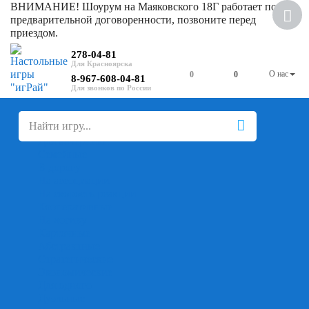
ВНИМАНИЕ! Шоурум на Маяковского 18Г работает по
предварительной договоренности, позвоните перед
приездом.
278-04-81
О нас
0
0
8-967-608-04-81
+
-
Настольные игры
Для компании
Для вечеринки
Семейные
В дорогу
На ассоциации
На скорость реакции
Кооперативные
На логику
Карточные
Абстрактные
Стратегические
Экономические
Для одного
Дуэльные