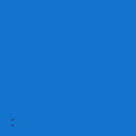
Скваеры
Уникальные
Змейки
Логические игры
Наборы головоломок
Неокубы
Металлические головоломки
Зеркальные головоломки
Смазка для головоломок
Таймеры и Маты для спидкубинга
Брелки кубиков и головоломок
Аксессуары
GAN
YJ (YongJun)
QiYi MoFangGe
Cyclone Boys
MoYu
ShengShou
YuXin
FanXin
+
-
Покер
Наборы для покера на 100 фишек