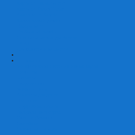
Карты от Ellusionist.com
Карты от Theory11.com
Классика от Bicycle
Классический дизайн
Наборы карт
Необычный дизайн
Специальные колоды Bicycle
ТАРО
Для фокусов и кардистри
+
-
Подарки
Метафорические ассоциативные карты
Блокноты
Браслеты
Ежедневники
Значки и пины
Конверты для денег
Планинги
Подарочные пакеты
Раскраски антистресс
Сквиши (Мялки)
Скетчбуки
Сувениры-приколы
Кружки