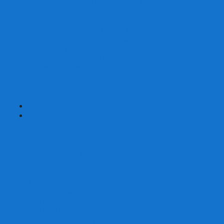
Наборы для покера на 200 фишек
Наборы для покера на 300 фишек
Наборы для покера на 500 фишек
Наборы для покера из 100% керамики
Наборы для покера Las Vegas
Сукно для покера
Карт-протекторы для покера
Фишки для покера
Аксессуары для покера
Кейсы для покера (пустые)
Собери свой набор для покера сам
+
-
Карты
Aviator
Bee
Bicycle
Bicycle Standard
Copag
Fournier
Tally-Ho
ГАФФ-карты
Для покера
Из 100% пластика
Карты от Art of Play