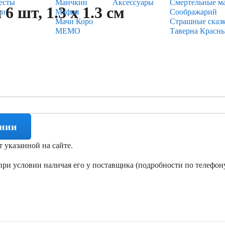
есты
Манчкин
Аксессуары
Смертельные м
 шт, 1.3 х 1.3 см
ии
Мафия
Соображарий
Мачи Коро
Страшные сказ
МЕМО
Таверна Красн
ении
т указанной на сайте.
ри условии наличая его у поставщика (подробности по телефону