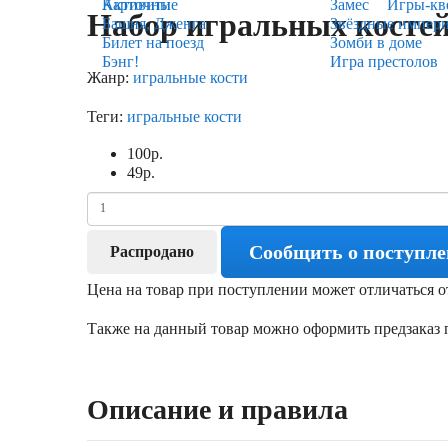
Карточные
Активити
Замес
Игры-кв
Набор игральных костей 6
Башня, Дженга
Звёздные импер
Билет на поезд
Зомби в доме
Бэнг!
Игра престолов
Жанр:
игральные кости
Теги:
игральные кости
100
р.
49
р.
Сообщить о поступл
Распродано
Цена на товар при поступлении может отличаться о
Также на данный товар можно оформить предзаказ п
Описание и правила