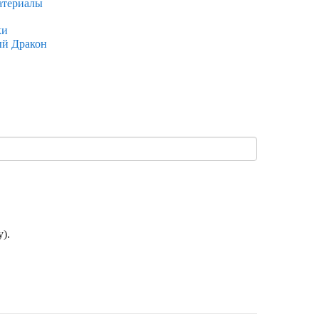
атериалы
ки
ый Дракон
).