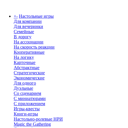
Каталог
+
-
Настольные игры
Для компании
Для вечеринки
Семейные
В дорогу
На ассоциации
На скорость реакции
Кооперативные
На логику
Карточные
Абстрактные
Стратегические
Экономические
Для одного
Дуэльные
Со сценарием
С миниатюрами
С приложением
Игры-квесты
Книги-игры
Настольно-ролевые НРИ
Magic the Gathering