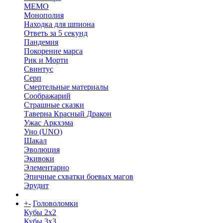
МЕМО
Монополия
Находка для шпиона
Ответь за 5 секунд
Пандемия
Покорение марса
Рик и Морти
Свинтус
Серп
Смертельные материалы
Соображарий
Страшные сказки
Таверна Красный Дракон
Ужас Аркхэма
Уно (UNO)
Шакал
Эволюция
Экивоки
Элементарно
Эпичные схватки боевых магов
Эрудит
+
-
Головоломки
Кубы 2х2
Кубы 3х3