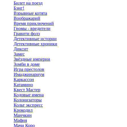
Билет на поезд
Бэнг!
Взрывные котята
Воображарий
Время приключений
Гномы - вредители
Гравити фолз
Детективные истории
Детективные хроники
Диксит
Замес
Звёздные империи
Зомби в доме
Игра престолов
Имаджинариум
Каркассон
Катамино
Квест Мастер
Кодовые имена
Колонизаторы
Кольт экспресс
Крокодил
Манчкин
Мафия
Мачи Коро