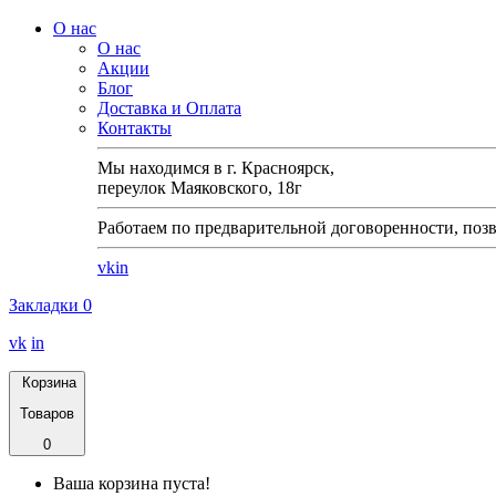
О нас
О нас
Акции
Блог
Доставка и Оплата
Контакты
Мы находимся в г. Красноярск,
переулок Маяковского, 18г
Работаем по предварительной договоренности, позв
vk
in
Закладки
0
vk
in
Корзина
Товаров
0
Ваша корзина пуста!