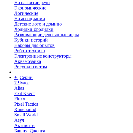
На развитие речи
Экономические
Логические
На ассоциации
Детские лото и домино
Ходилки-бродилки
Развивающие деревянные игры
Кубики историй
Наборы для опытов
Робототехника
Электронные конструкторы
Аквамозаика
Рисунки светом
+
-
Серии
7 Чудес
Alias
Exit Квест
Fluxx
Pixel Tactics
Runebound
Small World
Азул
Активити
Башня, Дженга