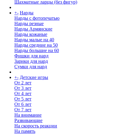
Шахматные ларцы (без фигур)
+
-
Нарды
Нарды с фотопечатью
Нарды резные
Нарды Армянские
Нарды кожаные
Нарды малые на 40
Нарды средние на 50
Нарды большие на 60
Фишки для нард
Зарики для нард
Сумки для нард
+
-
Детские игры
От 2 лет
От 3 лет
От 4 лет
От 5 лет
От 6 лет
От 7 лет
На внимание
Развивающие
На скорость реакции
На память