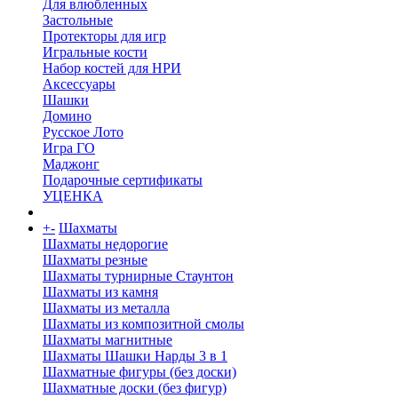
Для влюбленных
Застольные
Протекторы для игр
Игральные кости
Набор костей для НРИ
Аксессуары
Шашки
Домино
Русское Лото
Игра ГО
Маджонг
Подарочные сертификаты
УЦЕНКА
+
-
Шахматы
Шахматы недорогие
Шахматы резные
Шахматы турнирные Стаунтон
Шахматы из камня
Шахматы из металла
Шахматы из композитной смолы
Шахматы магнитные
Шахматы Шашки Нарды 3 в 1
Шахматные фигуры (без доски)
Шахматные доски (без фигур)